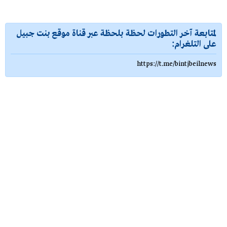
لمتابعة آخر التطورات لحظة بلحظة عبر قناة موقع بنت جبيل
على التلغرام:
https://t.me/bintjbeilnews