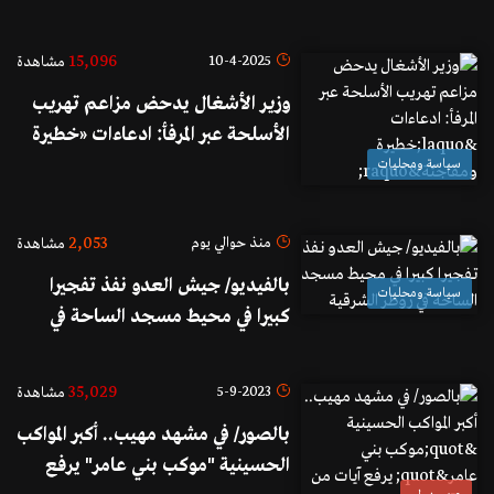
15,096
10-4-2025
مشاهدة
وزير الأشغال يدحض مزاعم تهريب
الأسلحة عبر المرفأ: ادعاءات «خطيرة
ومفاجئة»
سياسة ومحليات
2,053
منذ حوالي يوم
مشاهدة
بالفيديو/ جيش العدو نفذ تفجيرا
سياسة ومحليات
كبيرا في محيط مسجد الساحة في
زوطر الشرقية
35,029
5-9-2023
مشاهدة
بالصور/ في مشهد مهيب.. أكبر المواكب
الحسينية "موكب بني عامر" يرفع