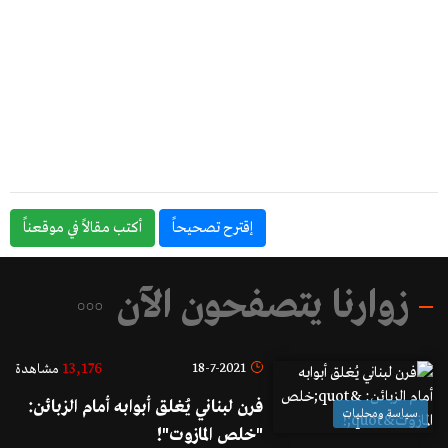
إقترح تصحيحاً
أكتب مقالاً في موقعناً
زوارنا يتصفحون الآن
13,176
18-7-2021
مشاهدة
فرن لبناني يُغلق أبوابه أمام الزبائن:
سياسة ومحليات
"خلص المازوت"!