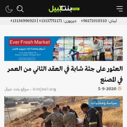
لبنان: 96171010310+ ديربورن: 13137751171+ | 13136996923+
العثور على جثة شابة في العقد الثاني من العمر
في المصنع
5-9-2020
bintjbeil.org - موقع بنت جبيل
سياسة ومحليات