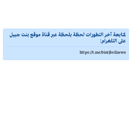
لمتابعة آخر التطورات لحظة بلحظة عبر قناة موقع بنت جبيل
على التلغرام:
https://t.me/bintjbeilnews