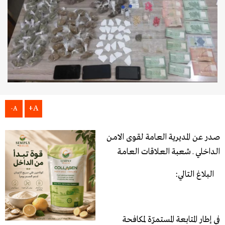
A+
A-
صـدر عن المـديرية العـامة لقـوى الامـن
الـداخلي ـ شعبة العـلاقات العـامـة
البلاغ التالي:
في إطار المتابعة المستمرّة لمكافحة