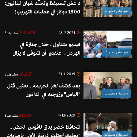
داعش تستيقظ وتجنّد شبان لبنانيين:
سياسة ومحليات
1500 دولار في عمليات التهريب!
192,298
28-7-2021
مشاهدة
فيديو متداول.. خلال جنازة في
سياسة ومحليات
الهرمل، اعتقدوا أن المتوفى لا يزال
حيًّا!
16,267
23-1-2019
مشاهدة
بعد كشف لغز الجريمة...تمثيل قتل
سياسة ومحليات
"الياس" وزوجته في الدامور
21,827
4-12-2020
مشاهدة
المحافظ خضر يدق ناقوس الخطر...
سياسة ومحليات
"بعلبك إحتلت المرتبة الأولى بإصابات