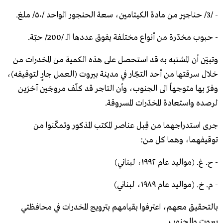
- /3/ حناجير من مادة الكيتامين، سعة الحنجور الواحد /٥٠/ ملغ.
- حبوب مخدّرة من أنواع مختلفة يفوق عددها الـ /200/ حبّة.
وتبيّن أن المشتبه به قد استحصل على هذه الكمية من المخدرات من
خلال سرقتها من أحد التجّار في مدينة بيروت (العمل جارٍ لتوقيفه)،
وفرّ بها متوجهاً الى الجنوب، وأن التاجر قد كلّف مروجَين آخرَين
لرصده واستعادة المخدّرات المسروقة.
جرى استدراجهما من قِبل عناصر المكتب المذكور وتمكّنوا من
توقيفهما، وهما كل من:
- ح. غ. (مواليد عام ١٩٩٢، لبناني)
- م. خ. (مواليد عام ١٩٨٩، لبناني)
بالتحقيق معهم، اعترفوا بقيامهم بترويج المخدرات في محافظتي
بيروت والجنوب.