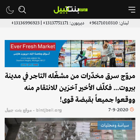
لبنان: 96171010310+ ديربورن: 13137751171+ | 13136996923+
مروّج سرق مخدّرات من مشغّله التاجر في مدينة
بيروت... فكلّف الأخير آخرَين للانتقام منه
ووقعوا جميعاً بقبضة قوى!
7-9-2020
bintjbeil.org - موقع بنت جبيل
سياسة ومحليات