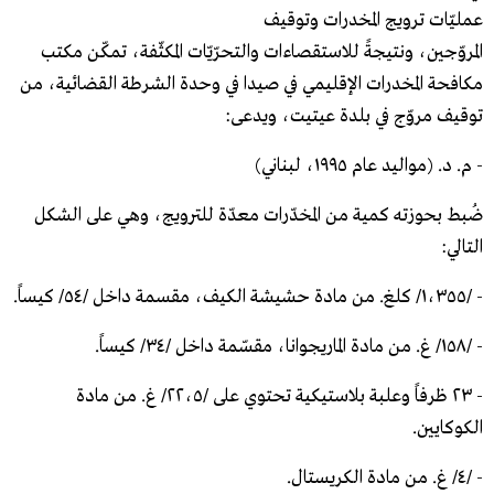
عمليّات ترويج ​المخدرات​ وتوقيف
المروّجين، ونتيجةً للاستقصاءات والتحرّيّات المكثّفة، تمكّن مكتب
مكافحة المخدرات الإقليمي في صيدا في وحدة الشرطة القضائية، من
توقيف مروّج في بلدة عيتيت، ويدعى:
- م. د. (مواليد عام ١٩٩٥، لبناني)
ضُبط بحوزته كمية من المخدّرات معدّة للترويج، وهي على الشكل
التالي:
- /١،٣٥٥/ كلغ. من مادة حشيشة الكيف، مقسمة داخل /٥٤/ كيساً.
- /١٥٨/ غ. من مادة الماريجوانا، مقسّمة داخل /٣٤/ كيساً.
- ٢٣ ظرفاً وعلبة بلاستيكية تحتوي على /٢٢،٥/ غ. من مادة
الكوكايين.
- /٤/ غ. من مادة الكريستال.