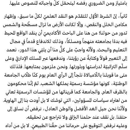
بامتياز ومن الضروري رفضه ليتحمّل كلٌّ واجباته المنصوص عليها.
ثانياً، إنّ الشرط الأوّل للتقدّم هو النقد العلميّ لكلّ ما سبق، وإظهار
مكامن الخلل والنقص، وإلّا لكانت الأرض ما تزال مسطّحة والشمس
تدور من حولنا! من هنا على الباحث الأكاديميّ أن ينقد الواقع المحيط
فيه بدءًا بجامعته منهجاً ومسلكاً، وذلك للاندفاع قدماً في مجال
التعليم والبحث. ولأنّه واجبٌ على كلٍّ منا أن يلبّي هذا الدور، نعمد
إلى التعبير قولاً وكتابةً عن رؤيتنا، وندفعها عبر المسلك الإداريّ وعلى
سلّم التراتبيّة لدراستها وبلورتها. ونحن ملزمون بمتابعها. فلذلك
متى ما قوبلنا باللّامبالاة نلجأ إلى الرأي العام يوم كنّا طلّاب الجامعة
الوطنيّة، كونها مؤسّسة رسميّة يملكها الشعب. ثمّ إنّنا محكومون
بالظرف العام. والجامعة كما قريناتها من المؤسّسات الرسميّة تعاني
من اهتراء سياسات المسؤولين، التي توشك لا بل أودت بنا إلى الهاوية.
ولأنّنا نحن جيل الغد الأفضل والوطن العادل، نرفض أن نساق إلى
حتفنا. بل نقف عند حلمنا البرّاق ولا نتراجع عن تحقيقه.
وعليه نرفض التوقيع على حرماننا من حقّنا الطبيعيّ. لا بل من أداء