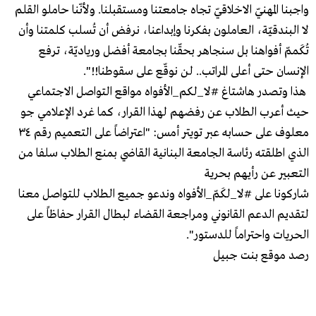
واجبنا المهنيّ الاخلاقيّ تجاه جامعتنا ومستقبلنا. ولأنّنا حاملو القلم
لا البندقيّة، العاملون بفكرنا وإبداعنا، نرفض أن تُسلب كلمتنا وأن
تُكَممّ أفواهنا بل سنجاهر بحقّنا بجامعة أفضل ورياديّة، ترفع
الإنسان حتى أعلى المراتب.. لن نوقّع على سقوطنا!!".
هذا وتصدر هاشتاغ #لا_لكم_الأفواه مواقع التواصل الاجتماعي
حيث أعرب الطلاب عن رفضهم لهذا القرار، كما غرد الإعلامي جو
معلوف على حسابه عبر تويتر أمس: "اعتراضاً على التعميم رقم ٣٤
الذي اطلقته رئاسة الجامعة البنانية القاضي بمنع الطلاب سلفا من
التعبير عن رأيهم بحرية
شاركونا على #لا_لكَمّ_الأفواه وندعو جميع الطلاب للتواصل معنا
لتقديم الدعم القانوني ومراجعة القضاء لبطال القرار حفاظاً على
الحريات واحتراماً للدستور".
رصد موقع بنت جبيل