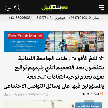
لبنان: 96171010310+ ديربورن: 13137751171+ | 13136996923+
"لا لكمّ الأفواه"...طلاب الجامعة اللبنانية
ينتفضون بعد التعميم الذي يلزمهم توقيع
تعهد بعدم توجيه انتقادات للجامعة
والمسؤولين فيها على وسائل التواصل الاجتماعي
10-9-2020
bintjbeil.org - موقع بنت جبيل
سياسة ومحليات