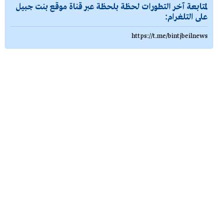
لمتابعة آخر التطورات لحظة بلحظة عبر قناة موقع بنت جبيل
على التلغرام:
https://t.me/bintjbeilnews