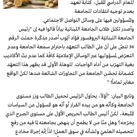
للعام الدراسي المقبل، كتابة تعهد
بعدم توجيه انتقادات للجامعة
والمسؤولين فيها على وسائل التواصل الاجتماعي.
وأصدر تكتل طلاب الجامعة اللبنانية بياناً قالوا فيه إن "رئيس
الجامعة اللبنانيّة البروفسور فؤاد أيّوب أصدر مذكّرة حملت الرقم
34 تنصّ على أنّ على الطالب التعهّد باحترام سمعة الجامعة وعدم
التعرّض لمسؤوليها عبر الوسائل الإعلاميّة كافّة كما عدم بثّ الأكاذيب
بغية التهرّب من آداء الواجبات. للوهلة الأولى قد يظهر هذا التعهّد
كضمانة تحصّن الجامعة من التجاوزات الشائعة ضدها لكنّ الواقع
مغاير تماماً! "
وتابع البيان: "أوّلاً، يحاول الرّئيس تحميل الطالب وزر مستوى
الجامعة وكأنّه هو من بيده القرار أو أنّه هو المسؤول عن السياسات
المتّبعة، لكنّ أليس الطالب الحريص الأوّل على مستوى الصرح الذي
يخرّجه؟ وهل منّا من لا يطمح أن ينهض بجامعته لما فيه من رفعٍ
لتحصيله العلميّ ولشأنه في سوق العمل! اذاً إنّه إجراءٌ مخادع