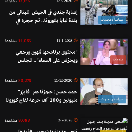
13,697
17-5-2020
مشاهدة
إصابة جندي في الجيش اللبناني من
سياسة ومحليات
بلدة لبايا بكورونا.. تم حجره في
مستشفى مشغرة وحملة فحوصات
في البلدة غدا
14,063
11-1-2023
مشاهدة
"محتوى برنامجها مُهين ورجعي
منوعات
ويحرّض على النساء".. المجلس
القومي للمرأة يقدم شكوى رسمية
ضدّ ياسمين عز!
20,279
11-12-2020
مشاهدة
حمد حسن: حجزنا عبر "فايزر"
سياسة ومحليات
مليونين و100 ألف جرعة لقاح كورونا
9,088
2-7-2026
مشاهدة
تنعى مدينة بنت جبيل فقيدها