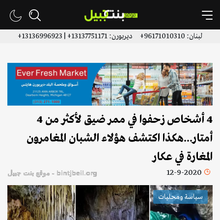
لبنان: 96171010310+ ديربورن: 13137751171+ | 13136996923+
4 أشخاص زحفوا في ممر ضيق لأكثر من 4
أمتار...هكذا اكتشف هؤلاء الشبان المغامرون
المغارة في عكار
12-9-2020
bintjbeil.org - موقع بنت جبيل
سياسة ومحليات