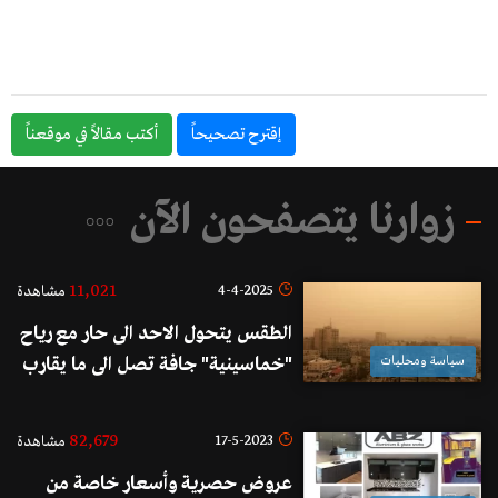
إقترح تصحيحاً
أكتب مقالاً في موقعناً
زوارنا يتصفحون الآن
11,021
4-4-2025
مشاهدة
الطقس يتحول الاحد الى حار مع رياح
سياسة ومحليات
"خماسينية" جافة تصل الى ما يقارب
70 كلم/س ومحملة بالغبار!
82,679
17-5-2023
مشاهدة
عروض حصرية وأسعار خاصة من