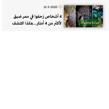
12-9-2020
4 أشخاص زحفوا في ممر ضيق
سياسة ومحليات
لأكثر من 4 أمتار...هكذا اكتشف
هؤلاء الشبان المغامرون المغارة في
عكار