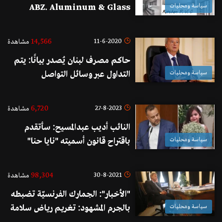
سياسة ومحليات
ABZ. Aluminum & Glass
Works للألمينيوم
14,566
11-6-2020
مشاهدة
حاكم مصرف لبنان يُصدر بيانًا: يتم
سياسة ومحليات
التداول عبر وسائل التواصل
الاجتماعي معلومات عن سعر صرف
الدولار مقابل الليرة اللبنانية بأسعار
6,720
27-8-2023
مشاهدة
بعيدة عن الواقع مما يضلل المواطنين
النائب أديب عبدالمسيح: سأتقدم
وهي عارية عن الصحة تماماً
سياسة ومحليات
باقتراح قانون أسميته "نايا حنا"
يشدد ويرفع سقف العقوبات على
مطلقي النار كما يجرم صاحب العقار
98,304
30-8-2021
مشاهدة
والقيّم على المناسبة التي أطلقت منه
"الأخبار": الجمارك الفرنسيّة تضبطه
النيران ما لم يسلّم المجرم
سياسة ومحليات
بالجرم المشهود: تغريم رياض سلامة