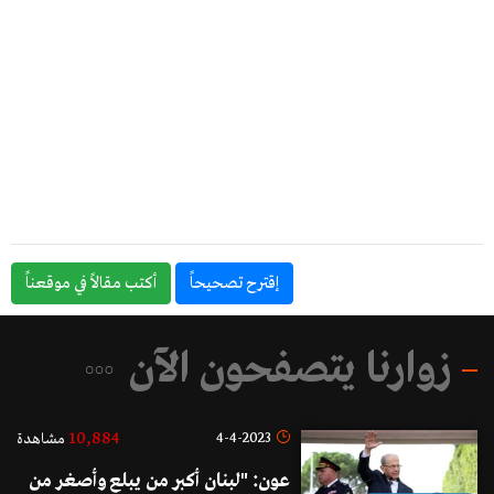
إقترح تصحيحاً
أكتب مقالاً في موقعناً
زوارنا يتصفحون الآن
10,884
4-4-2023
مشاهدة
عون: "لبنان أكبر من يبلع وأصغر من