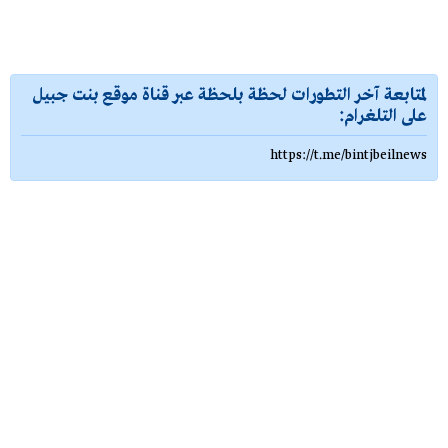
لمتابعة آخر التطورات لحظة بلحظة عبر قناة موقع بنت جبيل
على التلغرام:
https://t.me/bintjbeilnews