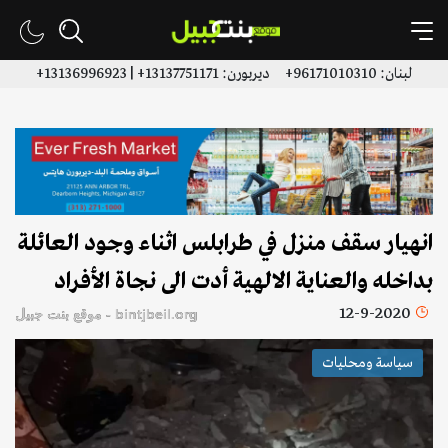
لبنان: 96171010310+ ديربورن: 13137751171+ | 13136996923+
انهيار سقف منزل في طرابلس اثناء وجود العائلة
بداخله والعناية الالهية أدت الى نجاة الأفراد
12-9-2020
bintjbeil.org - موقع بنت جبيل
سياسة ومحليات