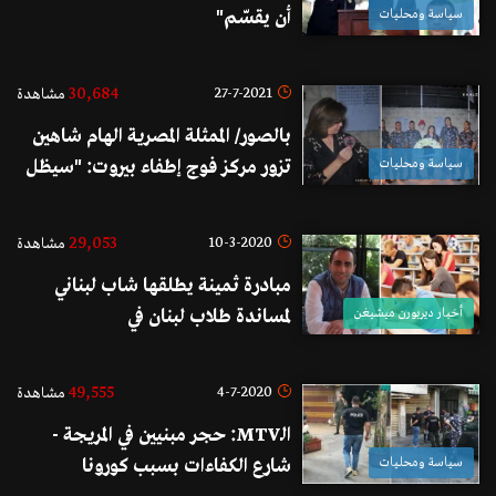
سياسة ومحليات
أن يقسّم"
30,684
27-7-2021
مشاهدة
بالصور/ الممثلة المصرية الهام شاهين
سياسة ومحليات
تزور مركز فوج إطفاء بيروت: "سيظل
لبنان عروس الوطن العربي الجميلة
رغم كل الظروف الصعبة"
29,053
10-3-2020
مشاهدة
مبادرة ثمينة يطلقها شاب لبناني
أخبار ديربورن ميشيغن
لمساندة طلاب لبنان في
فرنسا...مستعد للمساعدة المادية في
حال تعثر حصولهم من الأموال
49,555
4-7-2020
مشاهدة
اللازمة من أهلهم في لبنان!
الـMTV: حجر مبنيين في المريجة -
سياسة ومحليات
شارع الكفاءات بسبب كورونا