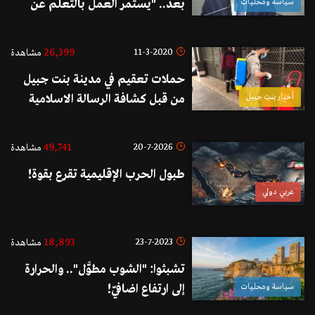
سياسة ومحليات
بعد.. "يستمر العمل بالتعلّم عن
بعد لحين صدور قرار العودة للتعليم
المدمج"
26,399
11-3-2020
مشاهدة
حملات تعقيم في مدينة بنت جبيل
أخبار بنت جبيل
من قبل كشافة الرسالة الاسلامية
49,741
20-7-2026
مشاهدة
طبول الحرب الإقليمية تقرع بقوة!
عربي دولي
18,893
23-7-2023
مشاهدة
تشبثوا: "الشوب مطوَّل".. والحرارة
سياسة ومحليات
إلى ارتفاع اضافيّ!