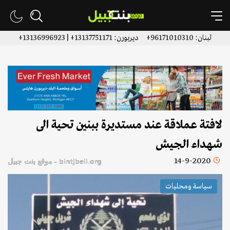
لبنان: 96171010310+ ديربورن: 13137751171+ | 13136996923+
لافتة عملاقة عند مستديرة ببنين تحية الى
شهداء الجيش
14-9-2020
bintjbeil.org - موقع بنت جبيل
سياسة ومحليات