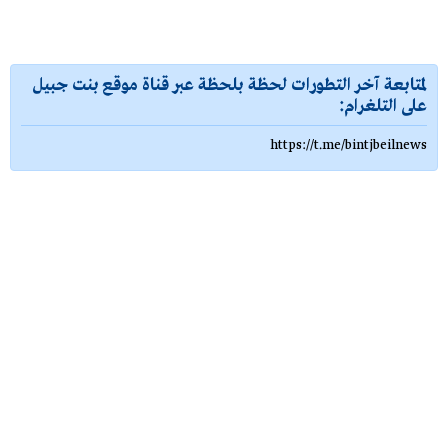
لمتابعة آخر التطورات لحظة بلحظة عبر قناة موقع بنت جبيل
على التلغرام:
https://t.me/bintjbeilnews