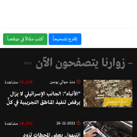
إقترح تصحيحاً
أكتب مقالاً في موقعناً
زوارنا يتصفحون الآن
10,618
منذ حوالي يومين
مشاهدة
"الأنباء": الجانب الإسرائيلي لا يزال
أخبار بنت جبيل
يرفض تنفيذ المناطق التجريبية في كلٍّ
من بنت جبيل والخيام
18,102
26-12-2021
مشاهدة
انتبهوا.. بعض المحطات تزود