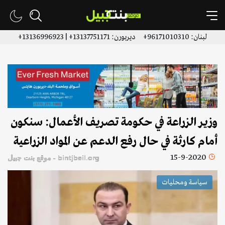
لبنان: 96171010310+ ديربورن: 13137751171+ | 13136996923+
وزير الزراعة في حكومة تصريف الأعمال: سنكون
أمام كارثة في حال رفع الدعم عن المواد الزراعية
15-9-2020
bintjbeil.org - موقع بنت جبيل
سياسة ومحليات