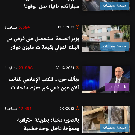
سياسة ومحليات
سياراتكم بالمياه بدل الوقود!
5,684
12-9-2022
مشاهدة
وزير الصحة استحصل على قرض من
سياسة ومحليات
البنك الدولي بقيمة 25 مليون دولار
لدعم الاستشفاء
23,886
26-12-2021
مشاهدة
«بألف خير».. المكتب الإعلامي للنائب
Fact Check
آلان عون ينفي خبر تعرّضه لحادث
سير
12,395
5-5-2022
مشاهدة
بالصور/ مخبّأة بطريقة احترافية
سياسة ومحليات
ومموّهة داخل لوحة خشبية