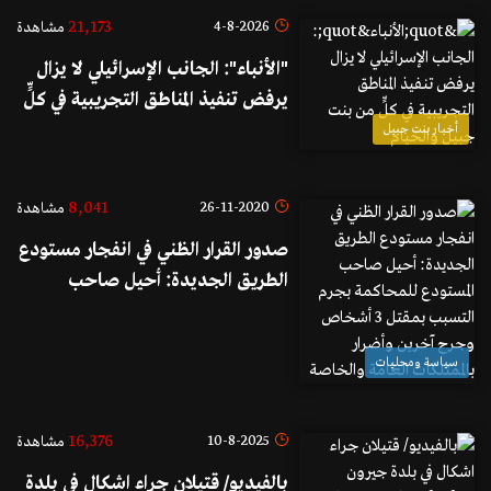
21,173
4-8-2026
مشاهدة
"الأنباء": الجانب الإسرائيلي لا يزال
يرفض تنفيذ المناطق التجريبية في كلٍّ
من بنت جبيل والخيام
أخبار بنت جبيل
8,041
26-11-2020
مشاهدة
صدور القرار الظني في انفجار مستودع
الطريق الجديدة: أحيل صاحب
المستودع للمحاكمة بجرم التسبب
بمقتل 3 أشخاص وجرح آخرين
سياسة ومحليات
وأضرار بالممتلكات العامة والخاصة
16,376
10-8-2025
مشاهدة
بالفيديو/ قتيلان جراء اشكال في بلدة