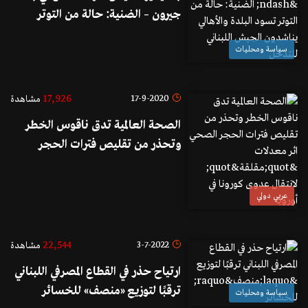
جيرون – الضنية: حالة من التوتر
تسود البلدة والأهالي يناشدون
سياسة ومحليات
الجيش اللبناني للتدخّل
17,926
17-9-2020
مشاهدة
الصحة العالمية تدق ناقوس الخطر
وتحذر من تقليص فترات الحجر
الصحي اثر معدلات "مقلقة" لانتقال
عدوى كورونا في أوروبا
عربي دولي
22,544
3-7-2022
مشاهدة
ارتياح حذر في القطاع المصرفي اللبناني
ترقبًا لتوزيع «منصف» للخسائر
سياسة ومحليات