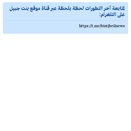
لمتابعة آخر التطورات لحظة بلحظة عبر قناة موقع بنت جبيل
على التلغرام:
https://t.me/bintjbeilnews