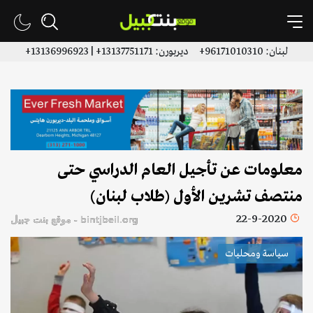
لبنان: 96171010310+ ديربورن: 13137751171+ | 13136996923+
معلومات عن تأجيل العام الدراسي حتى
منتصف تشرين الأول (طلاب لبنان)
22-9-2020
bintjbeil.org - موقع بنت جبيل
سياسة ومحليات