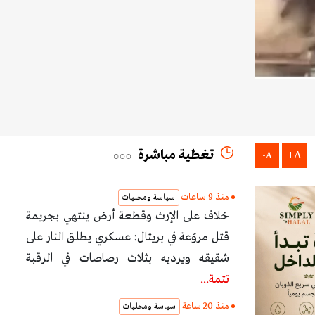
تغطية مباشرة
A+
A-
منذ 9 ساعات
سياسة ومحليات
خلاف على الإرث وقطعة أرض ينتهي بجريمة
قتل مروّعة في بريتال: عسكري يطلق النار على
شقيقه ويرديه بثلاث رصاصات في الرقبة
تتمة...
منذ 20 ساعة
سياسة ومحليات