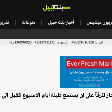
يربورن ميشيغن
أخبار بنت جبيل
منوعات
تقاري
لبنان: 96171010310+ ديربورن: 13137751171+ | 13136996923+
هود في قضية انفجار المرفأ على ان يستمع طيلة ايام الاسبوع المقبل ا