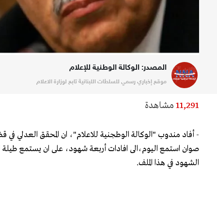
المصدر: الوكالة الوطنية للإعلام
موقع إخباري رسمي للسلطات اللبنانية تابع لوزارة الاعلام
11,291
مشاهدة
- أفاد مندوب "الوكالة الوطجنية للاعلام"، ان المحقق العدلي في ق
صوان استمع اليوم،الى افادات أربعة شهود، على ان يستمع طيلة ايا
الشهود في هذا الملف.