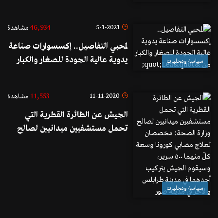
46,934
5-1-2021
مشاهدة
لمحبي التفاصيل.. إكسسوارات صناعة
يدوية عالية الجودة للصغار والكبار
سياسة ومحليات
من "Lea"
11,553
11-11-2020
مشاهدة
الجيش عن الطائرة القطرية التي
تحمل مستشفيين ميدانيين لصالح
وزارة الصحة: مخصصان لعلاج
مصابي كورونا وسعة كلّ منهما ٥٠٠
سرير، وسيقوم الجيش بتركيب
أحدهما في مدينة طرابلس والآخر في
سياسة ومحليات
مدينة صور