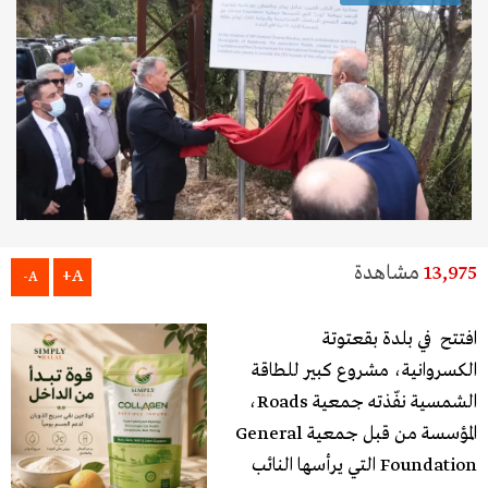
13,975
مشاهدة
A+
A-
افتتح في بلدة بقعتوتة
الكسروانية، مشروع كبير للطاقة
الشمسية نفّذته جمعية Roads،
المؤسسة من قبل جمعية General
Foundation التي يرأسها النائب