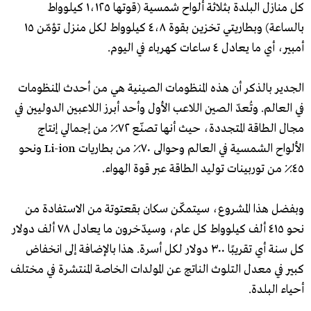
كل منازل البلدة بثلاثة ألواح شمسية (قوتها ١،١٢٥ كيلوواط
بالساعة) وبطاريتي تخزين بقوة ٤،٨ كيلوواط لكل منزل تؤمّن ١٥
أمبير، أي ما يعادل ٤ ساعات كهرباء في اليوم.
الجدير بالذكر أن هذه المنظومات الصينية هي من أحدث المنظومات
في العالم. وتُعدّ الصين اللاعب الأول وأحد أبرز اللاعبين الدوليين في
مجال الطاقة المتجددة، حيث أنها تصنّع ٧٢٪ من إجمالي إنتاج
الألواح الشمسية في العالم وحوالى ٧٠٪ من بطاريات Li-ion ونحو
٤٥٪ من توربينات توليد الطاقة عبر قوة الهواء.
وبفضل هذا المشروع، سيتمكّن سكان بقعتوتة من الاستفادة من
نحو ٤١٥ ألف كيلوواط كل عام، وسيدّخرون ما يعادل ٧٨ ألف دولار
كل سنة أي تقريبًا ٣٠٠ دولار لكل أسرة. هذا بالإضافة إلى انخفاض
كبير في معدل التلوث الناتج عن المولدات الخاصة المنتشرة في مختلف
أحياء البلدة.