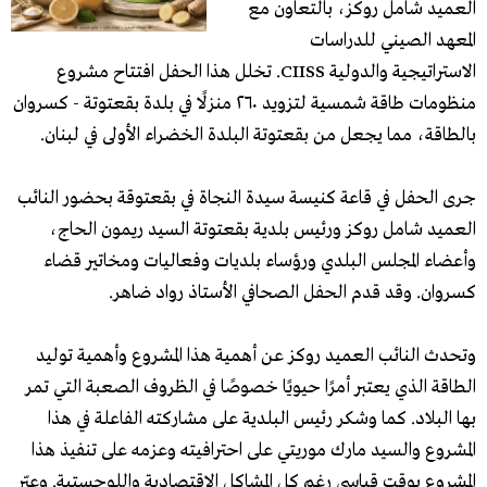
العميد شامل روكز، بالتعاون مع
المعهد الصيني للدراسات
الاستراتيجية والدولية CIISS. تخلل هذا الحفل افتتاح مشروع
منظومات طاقة شمسية لتزويد ٢٦٠ منزلًا في بلدة بقعتوتة - كسروان
بالطاقة، مما يجعل من بقعتوتة البلدة الخضراء الأولى في لبنان.
جرى الحفل في قاعة كنيسة سيدة النجاة في بقعتوقة بحضور النائب
العميد شامل روكز ورئيس بلدية بقعتوتة السيد ريمون الحاج،
وأعضاء المجلس البلدي ورؤساء بلديات وفعاليات ومخاتير قضاء
كسروان. وقد قدم الحفل الصحافي الأستاذ رواد ضاهر.
وتحدث النائب العميد روكز عن أهمية هذا المشروع وأهمية توليد
الطاقة الذي يعتبر أمرًا حيويًا خصوصًا في الظروف الصعبة التي تمر
بها البلاد. كما وشكر رئيس البلدية على مشاركته الفاعلة في هذا
المشروع والسيد مارك موريتي على احترافيته وعزمه على تنفيذ هذا
المشروع بوقت قياسي رغم كل المشاكل الاقتصادية واللوجستية. وعبّر