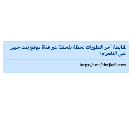
لمتابعة آخر التطورات لحظة بلحظة عبر قناة موقع بنت جبيل
على التلغرام:
https://t.me/bintjbeilnews