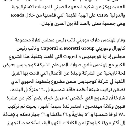
العميد روكز عن شكره للمعهد الصيني للدراسات الاستراتيجية
والدولية CIISS على الهبة القيّمة التي قدّمتها من خلال Roads
وهي جمعية تعنى بالصداقة بين الصين ولبنان.
وقام المهندس مارك موريتي نائب رئيس مجلس إدارة مجموعة
كابورال وموريتي Caporal & Moretti Group و نائب رئيس
مجلس إدارة كوجيديس Cogedis التي قامت بتنفيذ هذا المشروع
الكبير مع المهندس فادي صوايا، المدير عام لشركة كوجيديس بعرض
لمحة تاريخية عن الشركة ونبذة عن الأعمال التي قامت بها الفرق
الفنية في شركة كوجيديس ضمن مشروع بقعتوتة الحيوي الذي
تضمّن تركيب شبكة أنظمة طاقة شمسية في ٢٦٠ منزلًا في البلدة،
شارحًا أن المشروع الذي خُصّص له فريق خبراء يضم أكثر من عشرة
فنيين وثلاثة مهندسين، استمر لمدة سبعة أشهر، بحيث تم تركيب
٧٨٠ لوحًا شمسيًا و٥٢٠ بطاريةً و٢٦٠ عاكسًا و٢٦٠ جهاز تحكم بالإضافة
إلى أكثر من٢١ كيلومترًا من الكابلات الكهربائية، استُخدمت لتجهيز