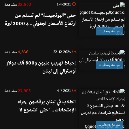
22,850
1-4-2021
مشاهدة
حتى "البونجيسة" لم تسلم من
ارتفاع الأسعار الجنوني...بـ 2000 ليرة
لبنانية!
سياسة ومحليات
4,836
22-12-2025
مشاهدة
إحباط تهريب مليون و800 ألف دولار
سياسة ومحليات
أوسترالي إلى لبنان
23,905
4-7-2021
مشاهدة
الطلاب في لبنان يرفضون إجراء
الإمتحانات.. "حتى الشموع لا
نستطيع شراءها، عم ندرس ع ضو
سياسة ومحليات
"الولّاعة"!