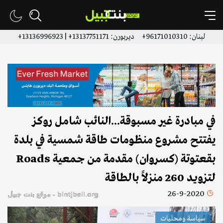
لبنان: 96171010310+ ديربورن: 13137751171+ | 13136996923+
في مبادرة غير مسبوقة...النائب شامل روكز
يفتتح مشروع منظومات طاقة شمسية في بلدة
بقعتوتة (كسروان) مقدمة من جمعية Roads
لتزويد 260 منزلاً بالطاقة
26-9-2020
bintjbeil.org - موقع بنت جبيل
سياسة ومحليات