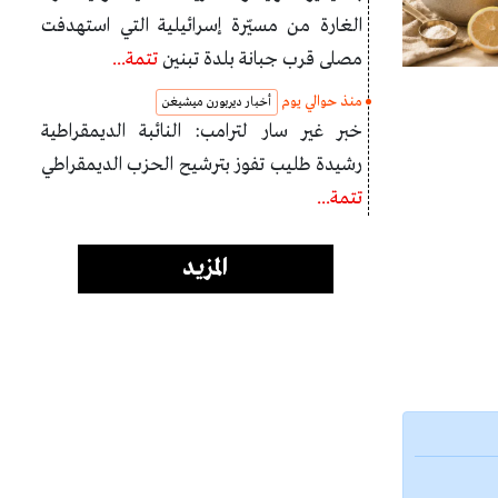
الغارة من مسيّرة إسرائيلية التي استهدفت
مصلى قرب جبانة بلدة تبنين
تتمة...
منذ حوالي يوم
أخبار ديربورن ميشيغن
خبر غير سار لترامب: النائبة الديمقراطية
رشيدة طليب تفوز بترشيح الحزب الديمقراطي
تتمة...
المزيد