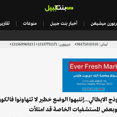
يربورن ميشيغن
أخبار بنت جبيل
منوعات
تقاري
لبنان: 96171010310+ ديربورن: 13137751171+ | 13136996923+
ج الايطالي...إنتبهوا الوضع خطير لا تتهاونوا فالكور
 وبعض المستشفيات الخاصة قد امتلأت