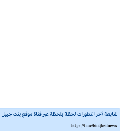
لمتابعة آخر التطورات لحظة بلحظة عبر قناة موقع بنت جبيل ع
https://t.me/bintjbeilnews