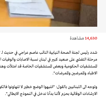
14,630
مشاهدة
مرحلة التفشي على صعيد كبير في لبنان نسبة الاصابات والوفيات الى 
المستشفيات الحكومية وبعض المستشفيات الخاصة قد امتلأت وهنا
الاطباء والممرضين والممرضات".
وتوجه الى اللبنانيين بالقول: "انتبهوا الوضع خطير لا تتهاونوا فا
الارشادات الوقائية بحزم لأننا بدأنا ندخل في النموذج الايطالي".