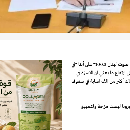
شدد رئيس لجنة الصحة النيابية النائب عاصم عراجي في حديث لـ "صوت لبنان 100.5" على أننا "في
ارتفاع ما يعني ان الاسرّة في
ك أكثر من الف اصابة في صفوف
لكورونا ليست مزحة ولتطبيق