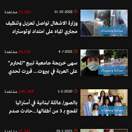
13,182
15-10-2022
مشاهدة
وزارة الاشغال تواصل تعزيل وتنظيف
سياسة ومحليات
مجاري المياه على امتداد اوتوستراد
الجنوب بدءاً من خلدة... وحمية:
"أهلنا مساندتكم لتلك الفرق تتمثل
44,130
4-7-2021
مشاهدة
بعدم رمي النفايات عليها"
سهى خريجة جامعية تبيع "المحارم"
سياسة ومحليات
على العربة في بيروت... قررت تحدي
الظروف ونظرة المجتمع: "لأن الشغل
مش عيب والشارع ليس حكراً على
248,568
1-2-2020
مشاهدة
الرجال دون النساء"
بالصور/ عائلة لبنانية في أستراليا
سياسة ومحليات
تفجع بـ 3 من أطفالها...حادث صدم
أنهى حياة الأشقاء أثناء لعبهم
27,545
29-1-2021
مشاهدة