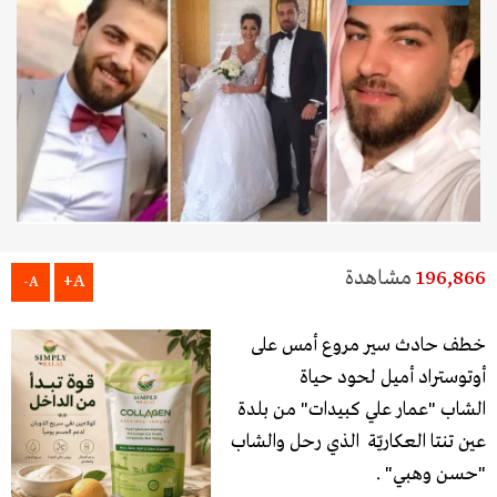
196,866
مشاهدة
A+
A-
خطف حادث سير مروع أمس على
أوتوستراد أميل لحود حياة
الشاب "عمار علي كبيدات" من بلدة
عين تنتا العكاريّة الذي رحل والشاب
"حسن وهبي" .