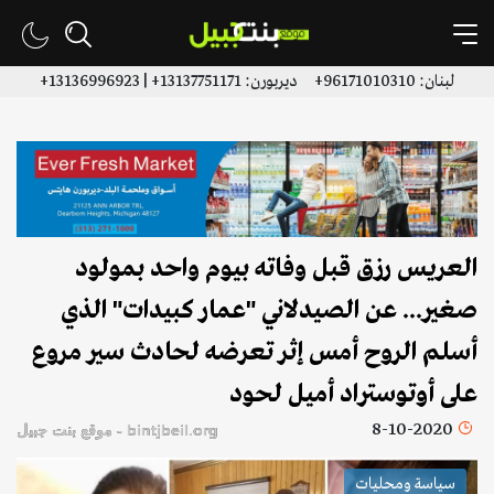
لبنان: 96171010310+ ديربورن: 13137751171+ | 13136996923+
العريس رزق قبل وفاته بيوم واحد بمولود
صغير... عن الصيدلاني "عمار كبيدات" الذي
أسلم الروح أمس إثر تعرضه لحادث سير مروع
على أوتوستراد أميل لحود
8-10-2020
bintjbeil.org - موقع بنت جبيل
سياسة ومحليات