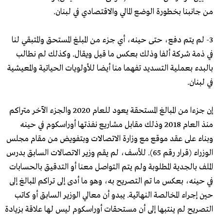
من جانبنا بخطورة الوضع المالي والاقتصادي في لبنان.
3- لم يتم دفع، حتى حينه، أي جزء من المبلغ المستحق والمتبقي لنا
في ذمة شركة ألفا وذلك بعكس ما قيل ويقال. وكذلك لم نطالب
بالبدء بعملية التسديد تفهما منا أيضا للأولويات الحياتية والمعيشية
في لبنان.
إن جزءا من المبالغ المستحقة يعود للعام 2020 والجزء الآخر متراكم
منذ العام 2018 وذلك مقابل مشاريع نفذتها أوراسكوم في حينه
وبناء على عقد موقع مع وزارة الاتصالات وبتفويض من مقام مجلس
الوزراء (قرار رقم 65). للأسف، لم يقم وزير الاتصالات السابق بدرس
الملف بالجدية المطلوبة ولم يتم التواصل معنا أو التدقيق بالحسابات
في حينه، بعكس ما تم التصريح به، وهو ما أدى إلى تراكم المبالغ إلى
حين إجراء المخالصة النهائية. يبدو أن معالي الوزير السابق أو كاتب
التصريح لم ينتبها إلى أن مستحقات أوراسكوم ليس لها علاقة بزيادة