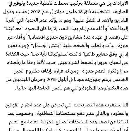
الايرادات بل هي متعلقة بتركيب محطات تغطية جديدة وتوفير في
المصاريف التشغيلية فاق 18 مليون دولار في عام 2018 (حسب جدول
المشاريع والاهداف المتفق عليها) وهو ما يؤكد عدم الجدية التي أشرنا
إليها أعلاه أو أقله عدم إلمام بهذا الملف، إلا إذا كان المقصود "معاقبتنا"
على رفضنا في عهده عدة مشاريع دون جدوى اقتصادية أو أقله غير
مبررة، بدأت بالطلب والضغط علينا "بشتى الوسائل" لإجراء تغيير
إداري وفق معايير طائفية لا تمت لسلوكياتنا بأية صلة حيث الكفاءة
هي المعيار، مرورا بالضغط لشراء مبنى جديد لألفا وهذا ما رفضناه
مرارا وتكرارا لعدم جدواه، ومن ثم قراره بإيقاف مشروع الجيل
الخامس برغم جهوزيته مجانا في أيلول 2019 وحرمان اللبنانيين من
هذه التكنولوجيا المتطورة والتي هم بأمس الحاجة إليها حاليا .
إننا نستغرب هذه التصريحات التي تحرض على عدم احترام القوانين
والعقود، وبالتالي عدم دفع مستحقاتنا التعاقدية، وخصوصا بعد
تنازلنا عن نصف هذه المستحقات لصالح الخزينة العامة مع العلم
أننا لم نكن مضطرين إلى ذلك حيث كان بإمكاننا اللجوء إلى وسائل