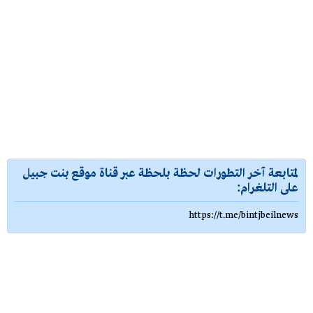
لمتابعة آخر التطورات لحظة بلحظة عبر قناة موقع بنت جبيل
على التلغرام:
https://t.me/bintjbeilnews