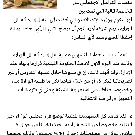
منصات التواصل الاجتماعي عن
المخالصة المالية التي تمت بين
أوراسكوم ووزارة الإتصالات والتي أفضت إلى انتقال إدارة ألفا الى
الوزارة، يهم شركة أوراسكوم أن توضح التالي للرأي العام، وذلك
إحقاقا للحق ومنعا لأي التباس:
1- لقد أبدينا استعدادنا لتسهيل عملية نقل إدارة ألفا إلى الوزارة
وذلك منذ اليوم الاول لاتخاذ الحكومة اللبنانية قرارها بإنهاء عقد
الإدارة. وقد أثبتنا ذلك، إن في سلوكنا خلال عملية التفاوض أو عبر
تصريحاتنا المتكررة، أو من خلال قيامنا بكل ما طلبته الوزارة منا،
وخصوصا حفاظنا على استمرارية الشبكة وحتى في فترة غياب
التمويل في المرحلة الانتقالية.
2- لقد قدمنا كل التسهيلات الممكنة لوضع قرار مجلس الوزراء حيز
التنفيذ وخصوصا من الناحية المادية، حيث تخلينا عن حوالى 9
ملايين دولار من مستحقاتنا (حوالى 50 % تخفيض) وذلك تحسسا