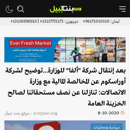
لبنان: 96171010310+ ديربورن: 13137751171+ | 13136996923+
بعد إنتقال شركة "ألفا" للوزارة...توضيح لشركة
أوراسكوم عن المخالصة المالية مع وزارة
الاتصالات: تنازلنا عن نصف مستحقاتنا لصالح
الخزينة العامة
8-10-2020
bintjbeil.org - موقع بنت جبيل
سياسة ومحليات