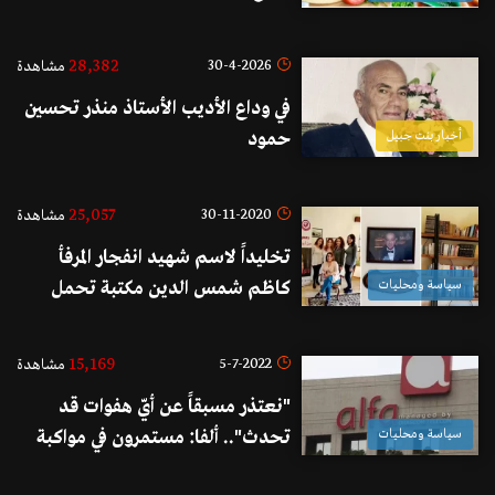
28,382
30-4-2026
مشاهدة
في وداع الأديب الأستاذ منذر تحسين
أخبار بنت جبيل
حمود
25,057
30-11-2020
مشاهدة
تخليداً لاسم شهيد انفجار المرفأ
سياسة ومحليات
كاظم شمس الدين مكتبة تحمل
اسمه في جون ضمن مركز جمعية
لبنانيات من أجل المساواة الجديد
15,169
5-7-2022
مشاهدة
"نعتذر مسبقاً عن أيّ هفوات قد
سياسة ومحليات
تحدث".. ألفا: مستمرون في مواكبة
عملية تحديث الأسعار ومستعدون