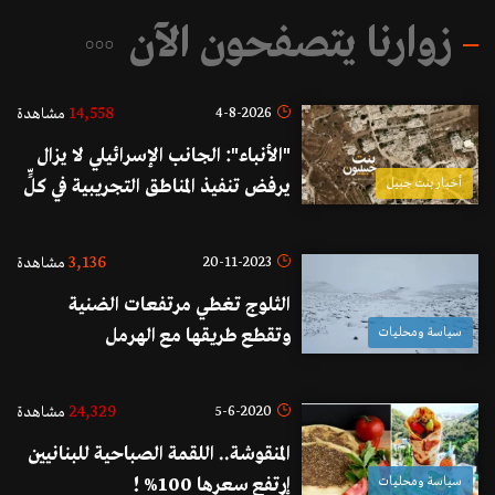
زوارنا يتصفحون الآن
14,558
4-8-2026
مشاهدة
"الأنباء": الجانب الإسرائيلي لا يزال
أخبار بنت جبيل
يرفض تنفيذ المناطق التجريبية في كلٍّ
من بنت جبيل والخيام
3,136
20-11-2023
مشاهدة
الثلوج تغطي مرتفعات الضنية
سياسة ومحليات
وتقطع طريقها مع الهرمل
24,329
5-6-2020
مشاهدة
المنقوشة.. اللقمة الصباحية للبنانيين
سياسة ومحليات
إرتفع سعرها 100% !