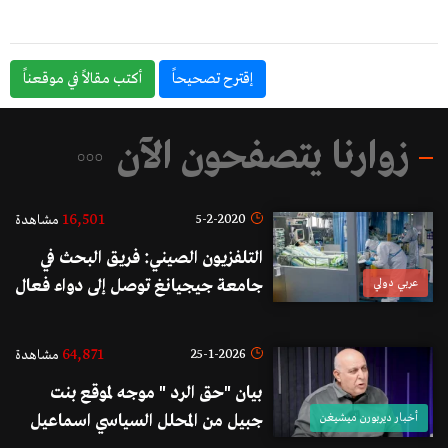
إقترح تصحيحاً
أكتب مقالاً في موقعناً
زوارنا يتصفحون الآن
16,501
5-2-2020
مشاهدة
التلفزيون الصيني: فريق البحث في
عربي دولي
جامعة جيجيانغ توصل إلى دواء فعال
لمكافحة الكورونا نجح في التجربة
شرق البلاد
64,871
25-1-2026
مشاهدة
بيان "حق الرد " موجه لموقع بنت
أخبار ديربورن ميشيغن
جبيل من المحلل السياسي اسماعيل