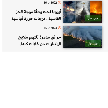
20-7-2022
أوروبا تحت وطأة موجة الحرّ
عربي دولي
القاسية.. درجات حرارة قياسية
وحرائق هائلة ومئات الوفيات
16-7-2023
حرائق مدمرة تلتهم ملايين
عربي دولي
الهكتارات من غابات كندا..
توقعات بدمار هائل مع اشتعال
900 حريق في البلاد!