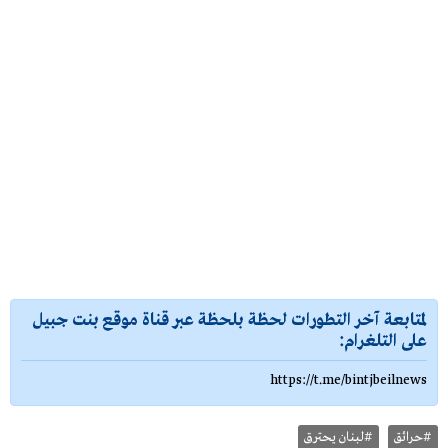
لمتابعة آخر التطورات لحظة بلحظة عبر قناة موقع بنت جبيل
على التلغرام:
https://t.me/bintjbeilnews
#حرائق
#لبنان يحترق