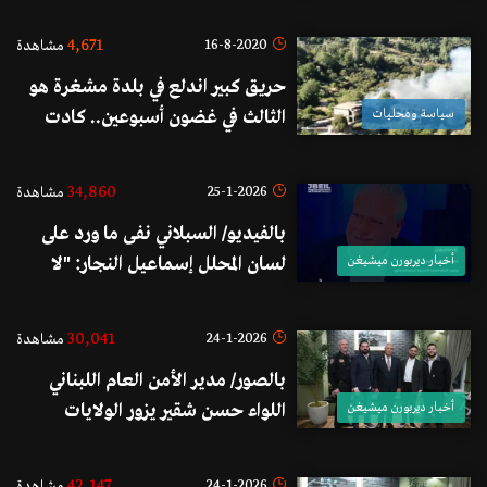
النجار حول تصريحه المتعلق بمدينة
ديربورن: تلقفت المعلومة من شخص
4,671
16-8-2020
مشاهدة
في كاليفورنيا ولم أفكر يوماً حتى أن
حريق كبير اندلع في بلدة مشغرة هو
أتدخل بالشؤون الداخلية الأميركية لا
سياسة ومحليات
الثالث في غضون أسبوعين.. كادت
من بعيد ولا من قريب
النيران تصل إلى المنازل
34,860
25-1-2026
مشاهدة
بالفيديو/ السبلاني نفى ما ورد على
أخبار ديربورن ميشيغن
لسان المحلل إسماعيل النجار: "لا
نعرف من أين أتى بمعلوماته، وهناك
محاولات لزج الجالية في صراعات لا
30,041
24-1-2026
مشاهدة
علاقة لنا بها"
بالصور/ مدير الأمن العام اللبناني
أخبار ديربورن ميشيغن
اللواء حسن شقير يزور الولايات
المتحدة الأميركية بدعوةٍ رسمية
للمشاركة في مؤتمرٍ أمني
42,147
24-1-2026
مشاهدة