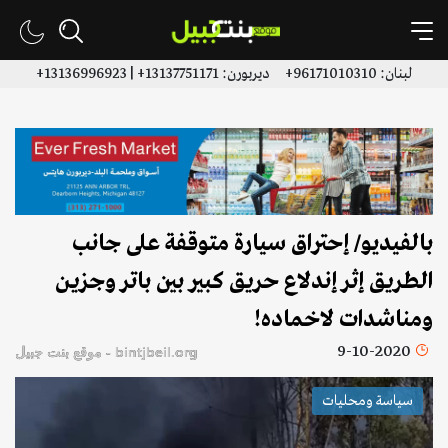
لبنان: 96171010310+ ديربورن: 13137751171+ | 13136996923+
بالفيديو/ إحتراق سيارة متوقفة على جانب
الطريق إثر إندلاع حريق كبير بين باتر وجزين
ومناشدات لاخماده!
9-10-2020
bintjbeil.org - موقع بنت جبيل
سياسة ومحليات