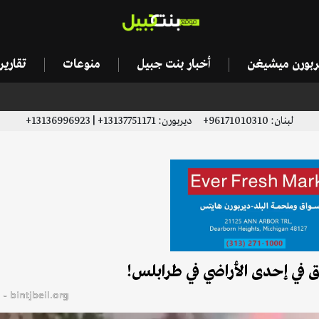
يربورن ميشيغن
أخبار بنت جبيل
منوعات
تقاري
لبنان: 96171010310+ ديربورن: 13137751171+ | 13136996923+
ق في إحدى الأراضي في طرابلس!
bintjbeil.org - موقع بنت جبيل