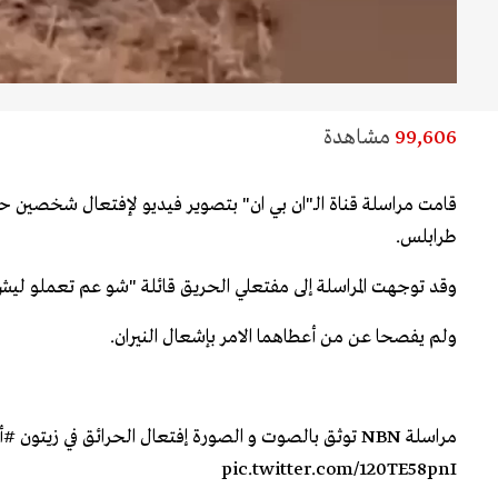
99,606
مشاهدة
قامت مراسلة قناة الـ"ان بي ان" بتصوير فيديو لإفتعال شخصين حر
طرابلس.
وقد توجهت المراسلة إلى مفتعلي الحريق قائلة "شو عم تعملو ليش
ولم يفصحا عن من أعطاهما الامر بإشعال النيران.
مراسلة NBN توثق بالصوت و الصورة إفتعال الحرائق في زيتون
#أ
pic.twitter.com/120TE58pnI