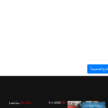
ترح تصحيحاً
16,252
9-5-2020
مشاهدة
سياسة ومحليات