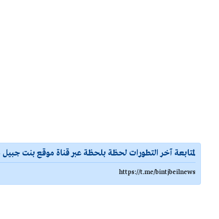
لمتابعة آخر التطورات لحظة بلحظة عبر قناة موقع بنت جبيل ع
https://t.me/bintjbeilnews