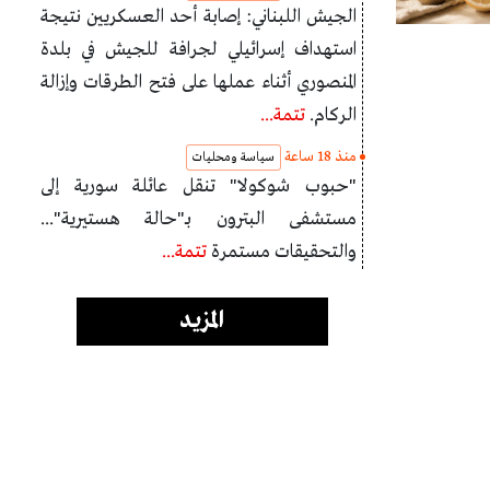
الجيش اللبناني: إصابة أحد العسكريين نتيجة
استهداف إسرائيلي لجرافة للجيش في بلدة
المنصوري أثناء عملها على فتح الطرقات وإزالة
الركام.
تتمة...
منذ 18 ساعة
سياسة ومحليات
"حبوب شوكولا" تنقل عائلة سورية إلى
مستشفى البترون بـ"حالة هستيرية"...
والتحقيقات مستمرة
تتمة...
المزيد