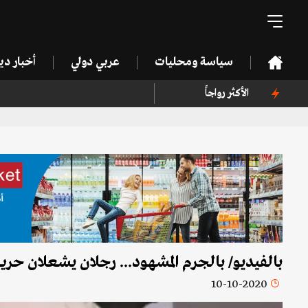
سياسة ومحليات
عربي دولي
أخبار د
الأكثر رواجاً
بالفيديو/ بالجرم المشهود... رجلان يشعلان حري
10-10-2020