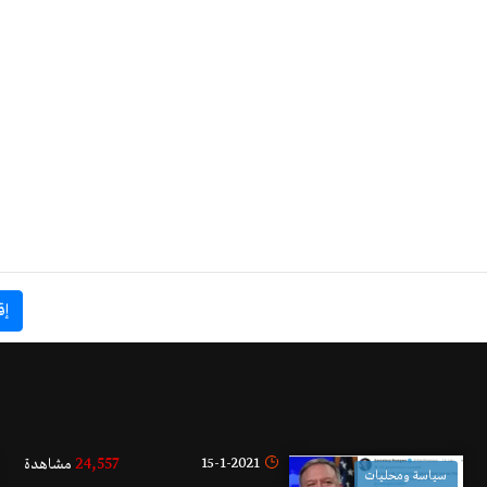
إق
24,557
15-1-2021
مشاهدة
سياسة ومحليات