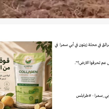
ائق في محلة زيتون في أبي سمرا في
 عم تحرقوا الارض؟".
بي_سمرا
-
#طرابلس