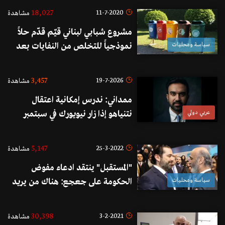
18,027
11-7-2020
مشاهدة
مشروع شبابي لبناني قيّم قدّم حلاً
سياسة ومحليات
نموذجياً للتخلص من النفايات بعد
الفرز: سلعا 2025 صفر نفايات...مع
إنتاج الغاز الطبيعي لاستخدامه في
3,457
19-7-2026
مشاهدة
تسخين المياه والطبخ...
ممداني: ندرس إمكانية اعتقال
عربي دولي
نتنياهو إذا زار نيويورك في سبتمبر
5,147
25-3-2022
مشاهدة
"المستقبل" ينتقد ادعاء مفوض
سياسة ومحليات
الحكومة على جعجع: هناك من يريد
القضاء مزرعة حزبية تعمل غب
الطلب
30,398
3-2-2021
مشاهدة