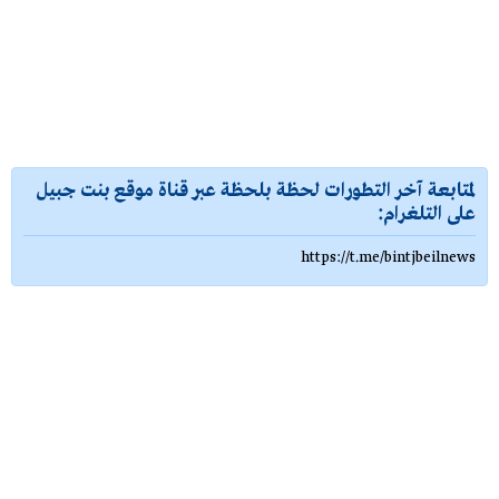
لمتابعة آخر التطورات لحظة بلحظة عبر قناة موقع بنت جبيل
على التلغرام:
https://t.me/bintjbeilnews