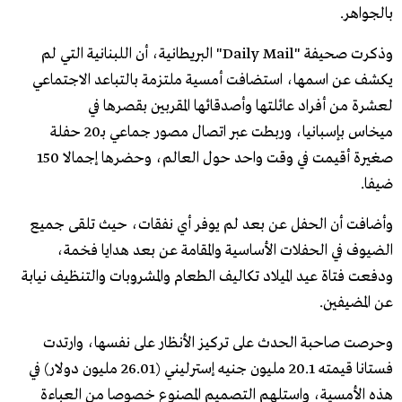
بالجواهر.
وذكرت صحيفة "Daily Mail" البريطانية، أن اللبنانية التي لم
يكشف عن اسمها، استضافت أمسية ملتزمة بالتباعد الاجتماعي
لعشرة من أفراد عائلتها وأصدقائها المقربين بقصرها في
ميخاس بإسبانيا، وربطت عبر اتصال مصور جماعي بـ20 حفلة
صغيرة أقيمت في وقت واحد حول العالم، وحضرها إجمالا 150
ضيفا.
وأضافت أن الحفل عن بعد لم يوفر أي نفقات، حيث تلقى جميع
الضيوف في الحفلات الأساسية والمقامة عن بعد هدايا فخمة،
ودفعت فتاة عيد الميلاد تكاليف الطعام والمشروبات والتنظيف نيابة
عن المضيفين.
وحرصت صاحبة الحدث على تركيز الأنظار على نفسها، وارتدت
فستانا قيمته 20.1 مليون جنيه إسترليني (26.01 مليون دولار) في
هذه الأمسية، واستلهم التصميم المصنوع خصوصا من العباءة