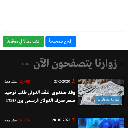
إقترح تصحيحاً
أكتب مقالاً في موقعناً
زوارنا يتصفحون الآن
42,992
23-2-2020
مشاهدة
وفد صندوق النقد الدولي طلب توحيد
سياسة ومحليات
سعر صرف الدولار الرسمي بين 1750
و2000 ليرة لإراحة الناس
16,936
28-10-2022
مشاهدة