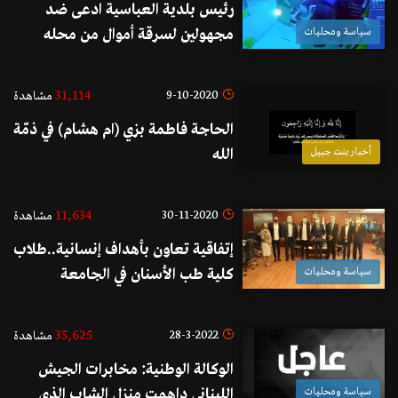
رئيس بلدية العباسية ادعى ضد
سياسة ومحليات
مجهولين لسرقة أموال من محله
OMT في البلدة وضرب ابنته
31,114
9-10-2020
مشاهدة
الحاجة فاطمة بزي (ام هشام) في ذمّة
أخبار بنت جبيل
الله
11,634
30-11-2020
مشاهدة
إتفاقية تعاون بأهداف إنسانية..طلاب
سياسة ومحليات
كلية طب الأسنان في الجامعة
اللبنانية سيتطوعون لترميم أسنان
المتضررين من انفجار مرفأ بيروت
35,625
28-3-2022
مشاهدة
مجاناً
الوكالة الوطنية: مخابرات الجيش
سياسة ومحليات
اللبناني داهمت منزل الشاب الذي