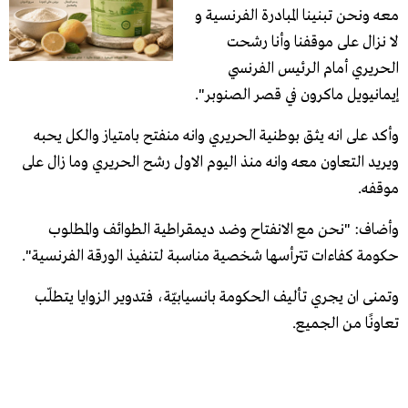
معه ونحن تبنينا المبادرة الفرنسية و
لا نزال على موقفنا وأنا رشحت
الحريري أمام الرئيس الفرنسي
إيمانيويل ماكرون في قصر الصنوبر".
وأكد على انه يثق بوطنية الحريري وانه منفتح بامتياز والكل يحبه
ويريد التعاون معه وانه منذ اليوم الاول رشح الحريري وما زال على
موقفه.
وأضاف: "نحن مع الانفتاح وضد ديمقراطية الطوائف والمطلوب
حكومة كفاءات تترأسها شخصية مناسبة لتنفيذ الورقة الفرنسية".
وتمنى ان يجري ​تأليف الحكومة​ بانسيابيّة، فتدوير الزوايا يتطلّب
تعاونًا من الجميع.