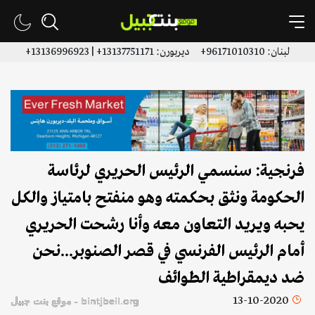
لبنان: 96171010310+ ديربورن: 13137751171+ | 13136996923+
فرنجية: سنسمي الرئيس الحريري لرئاسة
الحكومة ونثق بحكمته وهو منفتح بامتياز والكل
يحبه ويريد التعاون معه وأنا رشحت الحريري
أمام الرئيس الفرنسي في قصر الصنوبر...نحن
ضد ديمقراطية الطوائف
13-10-2020
bintjbeil.org - موقع بنت جبيل