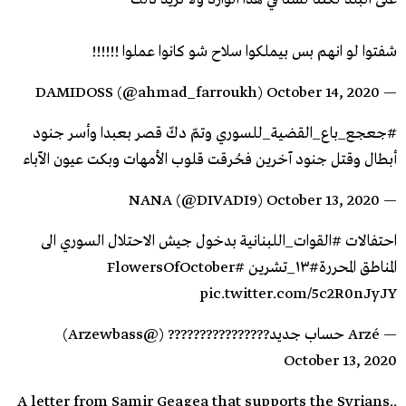
شفتوا لو انهم بس بيملكوا سلاح شو كانوا عملوا !!!!!!
October 14, 2020
— DAMIDOSS (@ahmad_farroukh)
#جعجع_باع_القضية_للسوري
وتمّ دكّ قصر بعبدا وأسر جنود
أبطال وقتل جنود آخرين فحُرقت قلوب الأمهات وبكت عيون الآباء
October 13, 2020
— NANA (@DIVADI9)
احتفالات
#القوات_اللبنانية
بدخول جيش الاحتلال السوري الى
المناطق المحررة
#١٣_تشرين
#FlowersOfOctober
pic.twitter.com/5c2R0nJyJY
— Arzé حساب جديد???????????????? (@Arzewbass)
October 13, 2020
A letter from Samir Geagea that supports the Syrians..