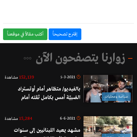
إقترح تصحيحاً
أكتب مقالاً في موقعناً
زوارنا يتصفحون الآن
152,139
5-3-2021
مشاهدة
بالفيديو/ متظاهر أمام أوتستراد
سياسة ومحليات
الضبيّة أمس بكامل ثقته أمام
المراسلة: "ليكي ملا شاب نازل
يتظاهر.. رح اترك لبنان، اصطفلوا يا
15,284
6-6-2021
مشاهدة
بنات طالبوا فيّي أو بفل"!
مشهد يعيد اللبنانيين إلى سنوات