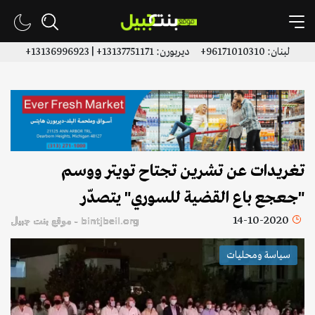
لبنان: 96171010310+ ديربورن: 13137751171+ | 13136996923+
تغريدات عن تشرين تجتاح تويتر ووسم
"جعجع باع القضية للسوري" يتصدّر
14-10-2020
bintjbeil.org - موقع بنت جبيل
سياسة ومحليات