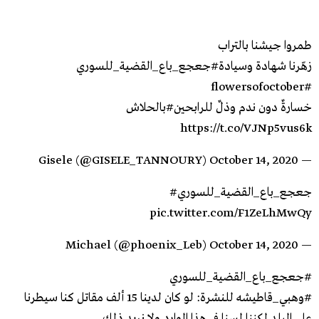
طمروا جيشنا بالتراب
زهّرنا شهادة وسيادة
#جعجع_باع_القضية_للسوري
#flowersofoctober
خسارةٌ دون ندم وذلٌ للرابحين
#بالحلاش
https://t.co/VJNp5vus6k
October 14, 2020
— Gisele (@GISELE_TANNOURY)
#جعجع_باع_القضية_للسوري
pic.twitter.com/F1ZeLhMwQy
October 14, 2020
— Michael (@phoenix_Leb)
#جعجع_باع_القضية_للسوري
#وهبي_قاطيشه
للنشرة: لو كان لدينا 15 ألف مقاتل كنا سيطرنا
على البلد لكننا لسنا في هذا الوارد ولا نريد ذلك