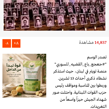
14,837
مشاهدة
A+
A-
تصدر الوسم
"#جعجع_باع_القضيه_للسوري"
منصة تويتر في لبنان، حيث استذكر
نشطاء ذكرى أحداث 13 تشرين.
وربطوا بين المناسبة ومواقف رئيس
حزب القوات اللبنانية. واحتلت صور
شهداء الجيش حيزاً واسعاً من
التغريدات.