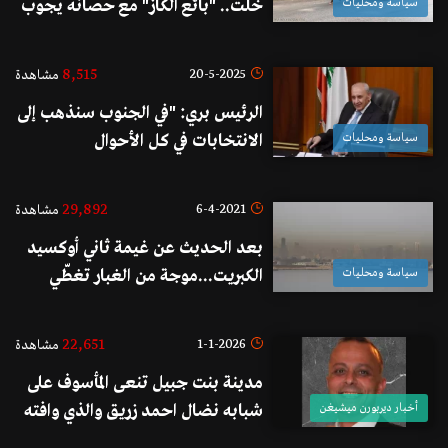
سياسة ومحليات
خلت.. "بائع الكاز" مع حصانه يجوب
شوارع بيروت
8,515
20-5-2025
مشاهدة
الرئيس بري: "في الجنوب سنذهب إلى
سياسة ومحليات
الانتخابات في كل الأحوال
وسنخوضها مهما كلف الأمر"
29,892
6-4-2021
مشاهدة
بعد الحديث عن غيمة ثاني أوكسيد
سياسة ومحليات
الكبريت...موجة من الغبار تغطّي
سماء بيروت
22,651
1-1-2026
مشاهدة
مدينة بنت جبيل تنعى المأسوف على
أخبار ديربورن ميشيغن
شبابه نضال احمد زريق والذي وافته
المنية في ديربورن بعد صراع مع المرض