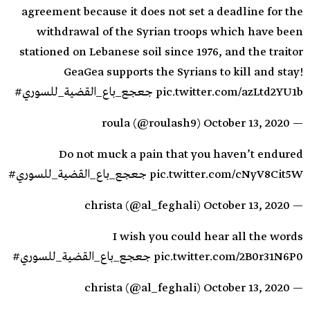
agreement because it does not set a deadline for the
withdrawal of the Syrian troops which have been
stationed on Lebanese soil since 1976, and the traitor
GeaGea supports the Syrians to kill and stay!
pic.twitter.com/azLtd2YU1b
#جعجع_باع_القضية_للسوري
October 13, 2020
— roula (@roulash9)
Do not muck a pain that you haven’t endured
pic.twitter.com/cNyV8Cit5W
#جعجع_باع_القضية_للسوري
October 13, 2020
— christa (@al_feghali)
I wish you could hear all the words
pic.twitter.com/2B0r31N6P0
#جعجع_باع_القضية_للسوري
October 13, 2020
— christa (@al_feghali)