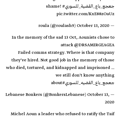
#جعجع_باع_القضية_للسوري
shame!
pic.twitter.com/KxE88zOaUz
October 13, 2020
— roula (@roulash9)
In the memory of the sad 13 Oct, Aounists chose to
attack
@DRSAMIRGEAGEA
Failed comms strategy. Where is that company
they've hired. Not good job in the memory of those
who died, tortured, and kidnapped and imprisoned ...
we still don't know anything
#جعجع_باع_القضيه_للسوري
about
October 13,
— Lebanese Bonkers (@BonkersLebanese)
2020
Michel Aoun a leader who refused to ratify the Taif