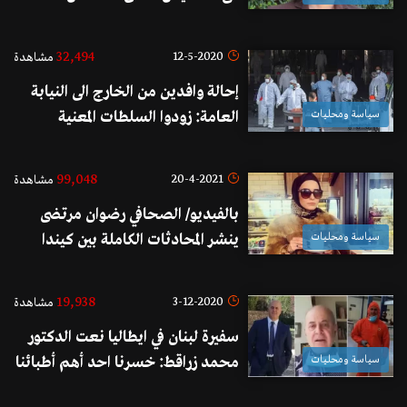
لشرح المواثيق الدولية التي تحظر قتل
الاطفال تضامنًا مع اولاد فلسطين
32,494
12-5-2020
مشاهدة
إحالة وافدين من الخارج الى النيابة
سياسة ومحليات
العامة: زودوا السلطات المعنية
بمتابعة أوضاعهم بأرقام هاتف
مغلوطة وتفلتوا من الحجر!
99,048
20-4-2021
مشاهدة
بالفيديو/ الصحافي رضوان مرتضى
سياسة ومحليات
ينشر المحادثات الكاملة بين كيندا
الخطيب و"الإسرائيليين": "معقولة
شي يوم نشرب قهوة بـ لبنان؟..بس
19,938
3-12-2020
مشاهدة
استقرّ بالأردن قريباً بطلع بتروّق
سفيرة لبنان في ايطاليا نعت الدكتور
عندك"
سياسة ومحليات
محمد زراقط: خسرنا احد أهم أطبائنا
سقط على أرض الواجب الانساني في