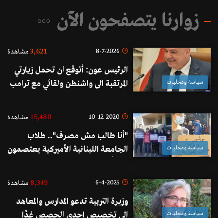
زوارنا يتصفحون الآن
3,621
8-7-2026
مشاهدة
الرئيس عون: أتوقع ان تحمل زيارتي
سياسة ومحليات
المرتقبة الى واشنطن ولقائي مع ترامب
إيجابيات للبنان لأنها تترجم الاهتمام
الأميركي غير المسبوق بلبنان.
15,480
10-12-2020
مشاهدة
"أنا طالب مش مصرف".. طلاب
سياسة ومحليات
الجامعة اللبنانية الأميركية يعتصمون
رفضاً لرفع سعر الدولار الجامعي الى
3900 ليرة لبنانية
8,349
6-4-2025
مشاهدة
وزيرة التربية تدعو المدارس والمعاهد
سياسة ومحليات
الى تخصيص احدى الحصص غدًا