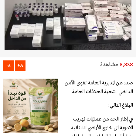
8,838
مشاهدة
A+
A-
صـدر عـن المديرية العـامة لقوى الأمـن
الداخلي ـ شعبة العلاقات العامة
البـلاغ التالـي:
في إطار الحد من عمليّات تهريب
الادوية الى خارج الأراضي اللبنانية