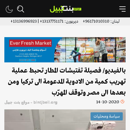
لبنان: 96171010310+ ديربورن: 13137751171+ | 13136996923+
بالفيديو/ فصيلة تفتيشات المطار تحبط عملية
تهريب كمية من الادوية المدعومة الى تركيا ومن
بعدها الى مصر وتوقف المهرّب
14-10-2020
bintjbeil.org - موقع بنت جبيل
سياسة ومحليات