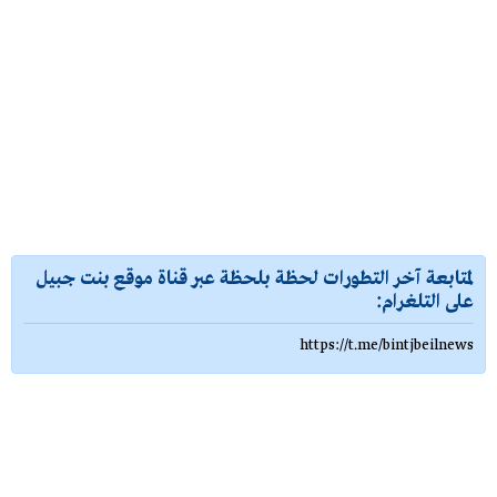
لمتابعة آخر التطورات لحظة بلحظة عبر قناة موقع بنت جبيل
على التلغرام:
https://t.me/bintjbeilnews