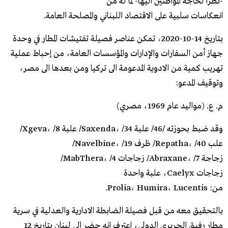
-نظراً لحاجة المواطنين اليها- لما له من
انعكاسات سلبية على الاقتصاد اللبناني والمصلحة العامة.
بتاريخ 14-10-2020، تمكن عناصر فصيلة تفتيشات المطار في وحدة
جهاز أمن السفارات والإدارات والمؤسسات العامة، من إحباط عملية
تهريب كمية من الادوية المدعومة الى تركيا ومن بعدها الى مصر،
وتوقيف المدعو:
م. ع. (مواليد عام 1969، مصري)
وقد ضبط بحوزته /46/ علبة Saxenda، /34/ علبة Xgeva، /8/
علب Repatha، /40/ ظرف Navelbine، /19/
زجاجة Abraxane، /7/ زجاجات MabThera، /4/
زجاجات Caelyx، علبة واحدة
من: Prolia، Humira، Lucentis.
بالتحقيق معه من قبل فصيلة الضابطة الادارية والعدلية في سرية
مطار رفيق الحريري الدولي، اعترف انه حضر الى لبنان بتاريخ 12