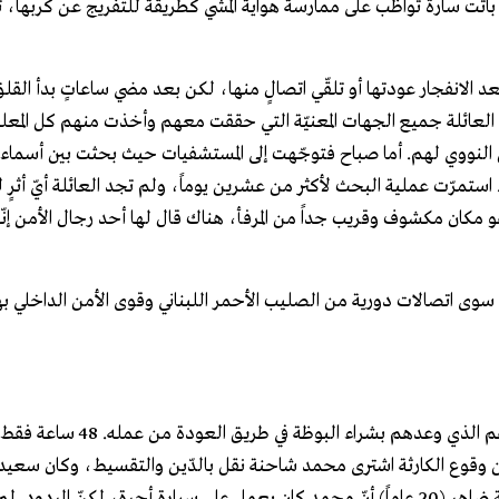
باتت سارة تواظب على ممارسة هواية المشي كطريقة للتفريج عن كربها، ت
عد الانفجار عودتها أو تلقّي اتصالٍ منها، لكن بعد مضي ساعاتٍ بدأ القلق
العائلة جميع الجهات المعنيّة التي حققت معهم وأخذت منهم كل المعلو
النووي لهم. أما صباح فتوجّهت إلى المستشفيات حيث بحثت بين أسماء 
 استمرّت عملية البحث لأكثر من عشرين يوماً، ولم تجد العائلة أيّ أثرٍ ل
ان مكشوف وقريب جداً من المرفأ، هناك قال لها أحد رجال الأمن إنّه لا
هم سوى اتصالات دورية من الصليب الأحمر اللبناني وقوى الأمن الداخلي
تجلس في أحد أحياء طرابلس زوجة وأطفالها ينتظرون عودة والدهم الذي 
فقبل يومين من وقوع الكارثة اشترى محمد شاحنة نقل بالدّين والتقسيط، وكان سعيداً
وكلّه أمل بأنّها ستحسّن وضع عائلته الاقتصادي. تقول زوجته آمنة ضاهر (20 عاماً) أنّ محمد كان يعمل على سيارةٍ أجرة، لكنّ 