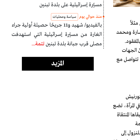
مسيّرة إسرائيلية على بلدة تبنين
منذ حوالي يوم
سياسة ومحليات
ثلاً
بالفيديو/ شهيد و11 جريحًا حصيلة أولية جراء
سارة ومحمد
الغارة من مسيّرة إسرائيلية التي استهدفت
لمفقود.
مصلى قرب جبانة بلدة تبنين
تتمة...
ّ الجهات
م تتواصل مع
المزيد
لى الكورنيش
 المرآة، تضع
ا المنتقاة
مة
لنزول إلى