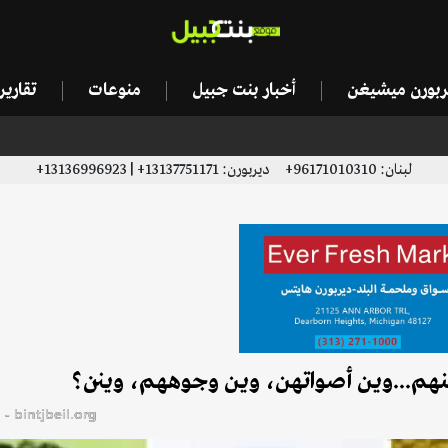
يربورن ميشيغن
أخبار بنت جبيل
منوعات
تقاري
لبنان: 96171010310+ ديربورن: 13137751171+ | 13136996923+
bintjbeil.org - موقع بنت جبيل