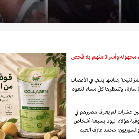
تحت عنوان "من يبحث عن 7 مفقودين بعد انفجار المرفأ؟ أشلاء مجهولة وأسر 3 منهم بلا فحص
رّ نتيجة إصابتها بتلفٍ في الأعصاب
ودة سارة، وتنتظرها كلّ مساء لتعود
 بين عشرات لم يعرف مصيرهم في
نظمات الحقوقية هؤلاء اليوم بسبعة أشخاص
 والسوريون: محمد عارف العبد