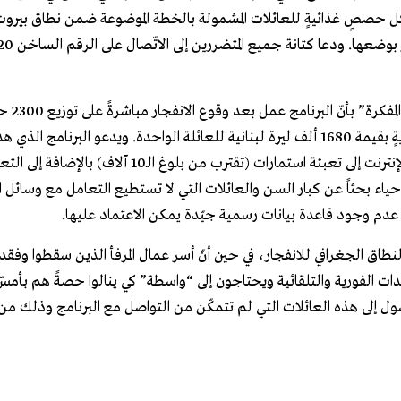
توزّع حالياً على شكل حصصٍ غذائيةٍ للعائلات المشمولة بالخطة الموضوعة ضمن نطاق بيرو
العائلات المتضرّرة والمتواجدة 
وقد أفادت مندوبة برنام
للأسر في محيط المرفأ، ثم انتقل إلى تخصيص مساعداتٍ نقديةٍ فوريةٍ بقيمة 1680 ألف ليرة لبنانية للعائلة الواحدة. ويدعو البرن
الوصول إلى 10 آلاف عائلة متضرّرة من الانفجار، عبر موقعه على الإنترنت إلى تعبئة استمارات (تقترب من بلوغ ال
اء بحثاً عن كبار السن والعائلات التي لا تستطيع التعامل مع وسائل ا
دم وجود قاعدة بيانات رسمية جيّدة يمكن الاعتماد عليها.
اق الجغرافي للانفجار، في حين أنّ أسر عمال المرفأ الذين سقطوا وفقد
دات الفورية والتلقائية ويحتاجون إلى “واسطة” كي ينالوا حصةً هم بأمس
صول إلى هذه العائلات التي لم تتمكّن من التواصل مع البرنامج وذلك من