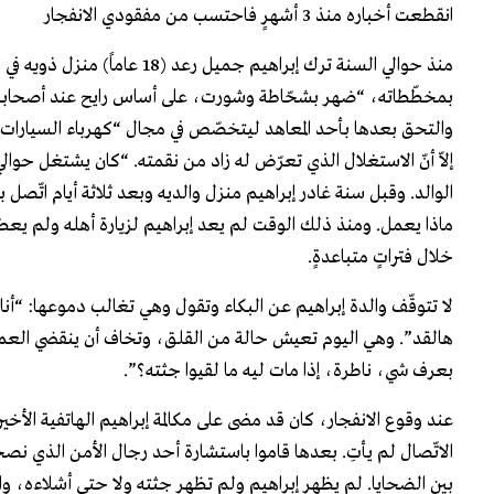
انقطعت أخباره منذ 3 أشهرٍ فاحتسب من مفقودي الانفجار
منذ حوالي السنة ترك إبراهيم 
بمخطّطاته، “ضهر بشحّاطة وشورت، على أساس رايح عند أصحابه وم
والتحق بعدها بأحد المعاهد ليتخصّص في مجال “كهرباء السيارات”
الوالد. وقبل سنة غادر إبراهيم منزل والديه وبعد ثلاثة أيام اتّصل ب
ماذا يعمل. ومنذ ذلك الوقت لم يعد إبراهيم لزيارة أهله ولم ي
خلال فتراتٍ متباعدةٍ.
لا تتوقّف والدة إبراهيم عن البكاء وتقول وهي تغالب دموعها: “أنا 
هالقد”. وهي اليوم تعيش حالة من القلق، وتخاف أن ينقضي العمر 
بعرف شي، ناطرة، إذا مات ليه ما لقيوا جثته؟”.
عند وقوع الانفجار، كان قد مضى على مكالمة إبراهيم الهاتفية الأخير
الاتّصال لم يأتِ. بعدها قاموا باستشارة أحد رجال الأمن الذي ن