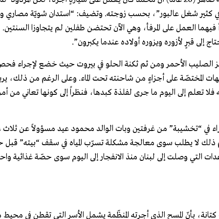
ه في كثير شغل عالبور”، بحسب زوجته. وتضيف: “استدان شويّة مصاري و
فيهما العمل على المرفأ، وهي الآن تحتضن طفلين لم يتجاوزا السنتين. لا
ج إلى قبرٍ لأزوره ويزوره أولاده عندما يكبرون”.
 وقع الانفجار قصد مركز الصليب الأحمر ومن ثم ثكنة الحلو في بيروت حيث خضع لإجراء
جهات المختصّة على أجزاءٍ من شاحنته تحت الماء. وعلى الرغم من ذلك، يريد
ته فلا تعلم إلى اليوم ما جرى لفلذة كبدها، فنظراً إلى كونها تعاني من أم
اء في “تخشيبة” من غرفتين وبات الوالد محمود عيد مسؤولاً عن ثلاث عا
ورغم ذلك لا يطلب سوى معالجة مشكلة تسرّب المياه في سقف “بيته” قبل ح
اعدات التي وصلت إلى لبنان منذ الانفجار إلى اليوم سوى حصّة غذائية واح
ج كتانة، بأنّ المسح الذي أجرته المنظّمة يشمل الأسر التي تقطن في محيط