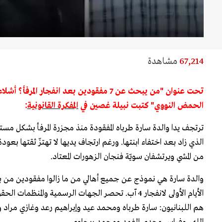
67,214
مشاهدة
الحمض النووي" كتبت نبيلة غصين في
المفكرة القانونية
:
ترتجف يدا والدة سارة طرباه المفقودة منذ مجزرة المرفأ بشكل مستم
الذي زاد بعد اختفاء ابنتها. ورغم ارتجاف يديها لا تهتزّ ثقتها بع
من المشي ويرتشفان سويّة فنجان الزهورات المعتاد.
والدة سارة هي نموذج عن جميع أهالي من ما زالوا مفقودين من
الأيام الأولى لانفجار 4 آب. تحصر الجهات الرسمية والم
هم اللبنانيون: سارة طرباه ومحمد عيد وإبراهيم رعد وغازي مراد