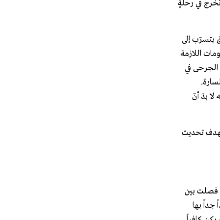
خرج في رحلةٍ
 يتسرّب إلى
مات اللازمة
الجرحى في
سارة.
 بدّ أنّ
 بهدف تحديث
وعدهم بشراء البوظة في طريق العودة من عمله. 48 ساعة فقط فصلت بين
 جداً بها
المردود لم يكن كافياً