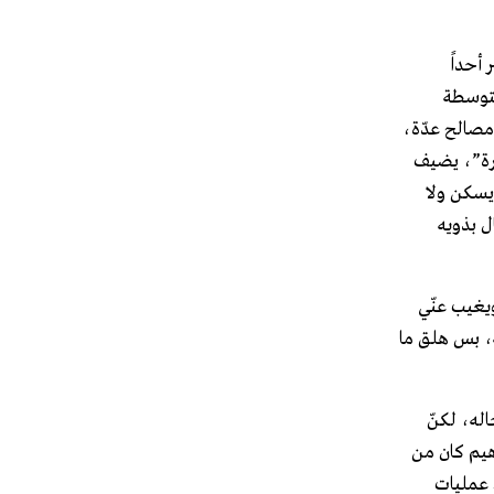
بر أحداً
متوسطة
مصالح عدّة،
، قال لأنه ما عنده خبرة”، يضيف
 يسكن ولا
ل بذويه
ويغيب عنّي
ة، بس هلق ما
اله، لكنّ
هيم كان من
وى الأمنية بإجراء عمليات