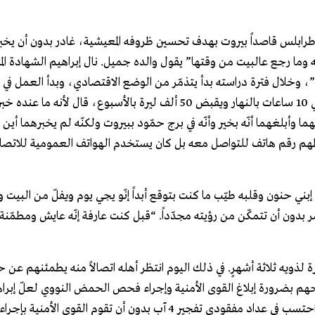
جميل رعد (18 عاماً) منزل ذويه في طرابلس قاصداً بيروت بهدف تحسين ظروفه المعيشية، غادر بدون أن يخ
ا رجع عالبيت من وقتها” يقول والده جميل. نال إبراهيم الشهادة ال
، وخلال فترة دراسته بدأ يتذمّر من الوضع الاقتصادي، وبدأ العمل في 
إلاّ أنّ الاستغلال الذي تعرّض له زاد من نقمته. “كان يشتغل حوالي 10 ساعات بالنهار ويقبض 50 ألف ليرة بالأسبوع
هما وأبلغهما أنّه بخير وأنّه في برج حمّود ببيروت ولكنّه لم يخبرهما أين
عطهم رقم هاتف للتواصل معه بل كان يستخدم الهواتف العمومية للاتصا
إبني حنون وقلبه طيّب ما كنت بتوقع أبداً إنّو يجي يوم ويفلّ من البيت 
بدون أن تتمكّن من رؤيته مجدّداً. “قبل كنت عارفة إنّه عايش ومطمّن
ة لذويه ثلاثة أشهرٍ. في ذلك اليوم انتظر أهله اتصالاً منه يطمئنهم عن ح
صحهم بضرورة إبلاغ القوى الأمنية وإجراء فحص الحمض النووي لعلّ إبرا
بين الضحايا. لم يظهر إبراهيم ولم تظهر جثته ولا حتى أشلاءه، واحتسب في عداد مفقودي تفجير 4 آب بدون أن تقوم الق