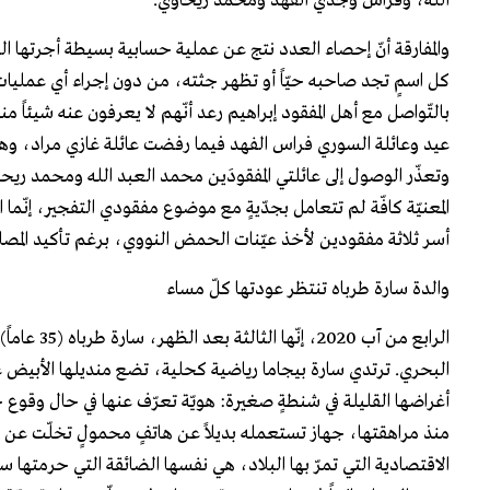
الله، وفراس وجدي الفهد ومحمد ريحاوي.
والمفارقة أنّ إحصاء العدد نتج عن عملية حسابية بسيطة أجرتها
كل اسمٍ تجد صاحبه حيّاً أو تظهر جثته، من دون إجراء أي عمليات ب
بالتّواصل مع أهل المفقود إبراهيم رعد أنّهم لا يعرفون عنه شيئاً منذ
عيد وعائلة السوري فراس الفهد فيما رفضت عائلة غازي مراد، وهو من
وتعذّر الوصول إلى عائلتي المفقودَين محمد العبد الله ومحمد ريحا
المعنيّة كافّة لم تتعامل بجدّيةٍ مع موضوع مفقودي التفجير، إنّما
أسر ثلاثة مفقودين لأخذ عيّنات الحمض النووي، برغم تأكيد المصاد
والدة سارة طرباه تنتظر عودتها كلّ مساء
الرابع من 
البحري. ترتدي سارة بيجاما رياضية كحلية، تضع منديلها الأبيض عل
أغراضها القليلة في شنطةٍ صغيرة: هويّة تعرّف عنها في حال وقوع 
منذ مراهقتها، جهاز تستعمله بديلاً عن هاتفٍ محمولٍ تخلّت عن ا
الاقتصادية التي تمرّ بها البلاد، هي نفسها الضائقة التي حرمتها سا