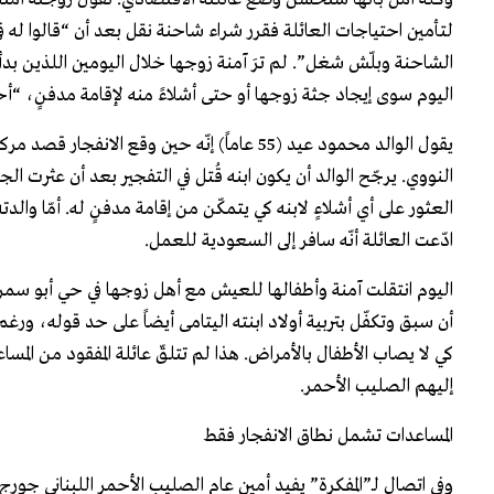
لتأمين احتياجات العائلة فقرر شراء شاحنة نقل بعد أن “قالوا ل
الشاحنة وبلّش شغل”. لم ترَ آمنة زوجها خلال اليومين اللذين بدأ 
اليوم سوى إيجاد جثة زوجها أو حتى أشلاءً منه لإقامة مدفنٍ، “أحتا
يقول الوالد محمود عيد (55 عاماً) إنّه حين
النووي. يرجّح الوالد أن يكون ابنه قُتل في التفجير بعد أن عثرت ال
العثور على أي أشلاءٍ لابنه كي يتمكّن من إقامة مدفنٍ له. أمّا والد
ادّعت العائلة أنّه سافر إلى السعودية للعمل.
اليوم انتقلت آمنة وأطفالها للعيش مع أهل زوجها في حي أبو سمر
أن سبق وتكفّل بتربية أولاد ابنته اليتامى أيضاً على حد قوله، 
كي لا يصاب الأطفال بالأمراض. هذا لم تتلقّ عائلة المفقود من المس
إليهم الصليب الأحمر.
المساعدات تشمل نطاق الانفجار فقط
وفي اتصالٍ لـ”المفكرة” يفيد أمين عام الصليب الأحمر اللبناني جور