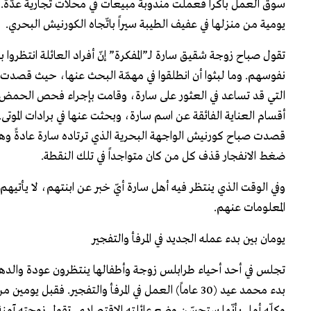
سوق العمل باكراً فعملت مندوبة مبيعات في محلّات تجارية عدّة. 
يومية من منزلها في عفيف الطيبة سيراً باتّجاه الكورنيش البحري.
تقول صباح زوجة شقيق سارة لـ”المفكرة” إنّ أفراد العائلة انتظروا ب
نفوسهم. وما لبثوا أن انطلقوا في مهمّة البحث عنها، حيث قصدت 
التي قد تساعد في العثور على سارة، وقامت بإجراء فحص الحمض 
أقسام العناية الفائقة عن اسم سارة، وبحثت عنها في برادات الموتى.
قصدت صباح كورنيش الواجهة البحرية الذي ترتاده سارة عادةً وهو مك
ضغط الانفجار قذف كل من كان متواجداً في تلك النقطة.
وفي الوقت الذي ينتظر فيه أهل سارة أيّ خبر عن ابنتهم، لا يأتي
المعلومات عنهم.
يومان بين بدء عمله الجديد في المرفأ والتفجير
بدء محمد عيد (30 عاماً) العمل في المرفأ والتفجير. 