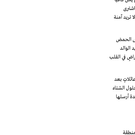
اشترى
 تريد آمنة
 فحص الحمض
 الوالد
راضٍ في القلب
ئلاتٍ بعد
لول الشتاء
دة أرسلها
 منطقة