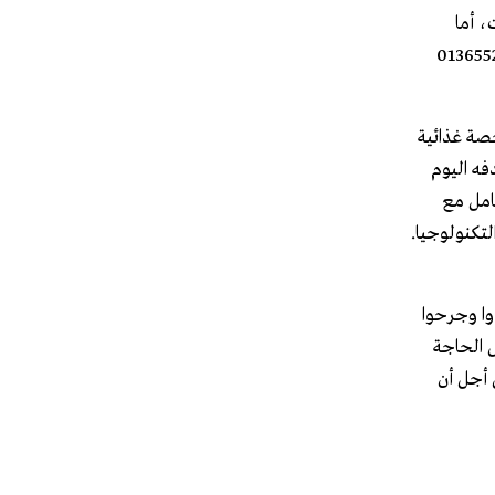
ت، أما
خارج محيط منطقة المسح فيتم النظر بوضعها. ودعا كتانة جميع المتضررين إلى الاتّصال على الرقم الساخن 01365520
ج الأغذية العالمي في بيروت ملاك جعفر لـ”المفكرة” بأنّ البرنامج عمل بعد وقوع الانفجار مباشرةً على توزيع 2300 حصة غذائية
امج الذي هدفه اليوم
ـ10 آلاف) بالإضافة إلى التعامل مع
لتكنولوجيا.
وا وجرحوا
ّ الحاجة
 أجل أن