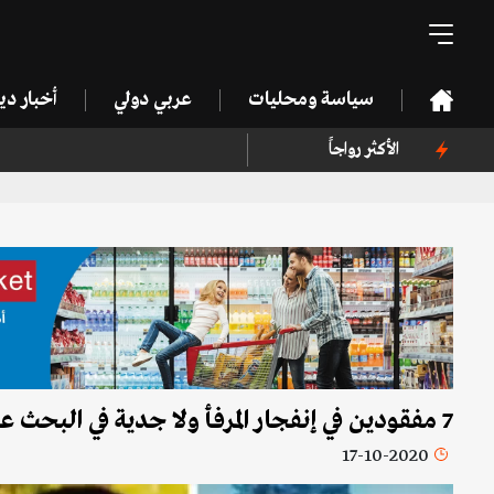
سياسة ومحليات
عربي دولي
أخبار د
الأكثر رواجاً
7 مفقودين في إنفجار المرفأ ولا جدية في البحث عنهم...وين أصواتهن، وين وجوههم، وينن؟
17-10-2020