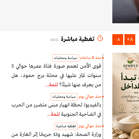
تغطية مباشرة
A+
A-
منذ 8 ساعات
سياسة ومحليات
قوى الأمن تعمم صورة فتاة عمرها حوالي 5
سنوات عُثِرَ عليها في محلة برج حمود، هل
من يعرف عنها شيئًا؟
تتمة...
منذ حوالي يوم
سياسة ومحليات
بالفيديو/ لحظة انهيار مبنى متضرر من الحرب
في الضاحية الجنوبية
تتمة...
منذ حوالي يوم
تغطية مباشرة
وزارة الصحة: شهيد و12 جريحًا إثر الغارة من