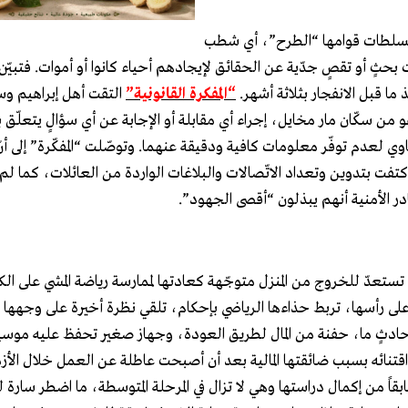
 السلطات قوامها “الطرح”، أي شطب
حثٍ أو تقصٍ جدّية عن الحقائق لإيجادهم أحياء كانوا أو أموات. فتبيّن م
 ما قبل الانفجار بثلاثة أشهر.
“المفكرة القانونية”
التقت أهل إبراهيم و
 سكّان مار مخايل، إجراء أي مقابلة أو الإجابة عن أي سؤالٍ يتعلّق با
وي لعدم توفّر معلومات كافية ودقيقة عنهما. وتوصّلت “المفكّرة” إلى أن
 اكتفت بتدوين وتعداد الاتّصالات والبلاغات الواردة من العائلات، كما ل
ر الأمنية أنهم يبذلون “أقصى الجهود”.
آب 2020، إنّها الثالثة بعد الظهر، سارة طرباه (35 عاماً) تستعدّ للخروج من المنزل متوجّهة كعادتها لممارسة رياضة المشي ع
ى رأسها، تربط حذاءها الرياضي بإحكام، تلقي نظرة أخيرة على وجهها في
حادثٍ ما، حفنة من المال لطريق العودة، وجهاز صغير تحفظ عليه موسيقاه
قتنائه بسبب ضائقتها المالية بعد أن أصبحت عاطلة عن العمل خلال الأز
بقاً من إكمال دراستها وهي لا تزال في المرحلة المتوسطة، ما اضطر سارة ل