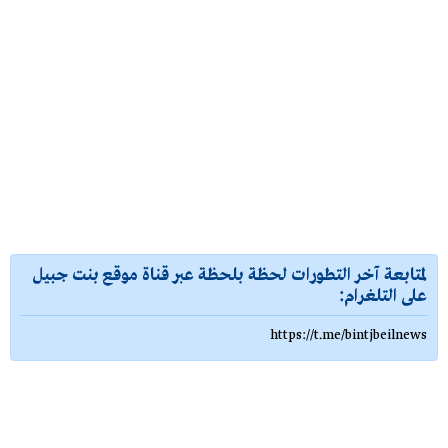
لمتابعة آخر التطورات لحظة بلحظة عبر قناة موقع بنت جبيل
على التلغرام:
https://t.me/bintjbeilnews