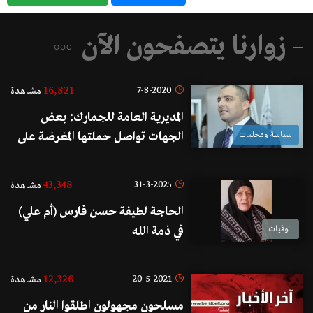
زوارنا يتصفحون الآن
16,821
7-8-2020
مشاهدة
المديرية العامة للجمارك: بعض
سياسة ومحليات
الجهات تواصل حملتها المغرضة على
المدير العام للجمارك متوسلة هذه
المرة أبغض أشكال الإستغلال وأسوأها
43,348
31-3-2025
مشاهدة
خسة.. سنحتكم الى القضاء
الحاجة لطيفة حسن فارس (أم علي)
الوفيات
في ذمة الله
12,326
20-5-2021
مشاهدة
مسلحون مجهولون اطلقوا النار من