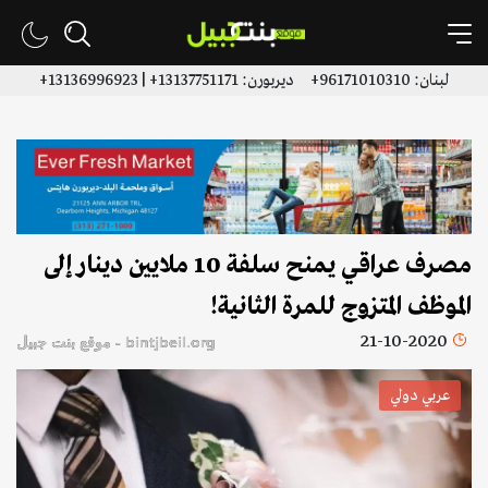
لبنان: 96171010310+ ديربورن: 13137751171+ | 13136996923+
مصرف عراقي يمنح سلفة 10 ملايين دينار إلى
الموظف المتزوج للمرة الثانية!
21-10-2020
bintjbeil.org - موقع بنت جبيل
عربي دولي