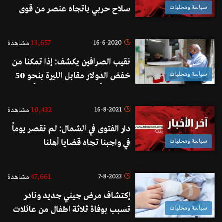
سياسة ومحليات
سلاح حربي باتجاه عنصر من قوى
الأمن الداخلي في محلة دوار دورس
ولا اصابات
13,657
16-6-2020
مشاهدة
نقيب الصرافين يكشف: إذا تمكنا من
سياسة ومحليات
خفض الدولار مقابل الليرة بنحو 50
ليرة يومياً فهذا سينعكس جواً
إيجابياً...الطلب على الدولار كبير
10,432
16-8-2021
مشاهدة
وصرافون يعملون ببيع الذهب
دار الفتوى في الشمال: لم نقصر يوماً
سياسة ومحليات
في واجبنا تجاه قضايا أهلنا
47,661
7-8-2023
مشاهدة
إكتشاف مرض جيني جديد ونادر
سياسة ومحليات
تسبب بوفاة ثلاثة اطفال من عائلات