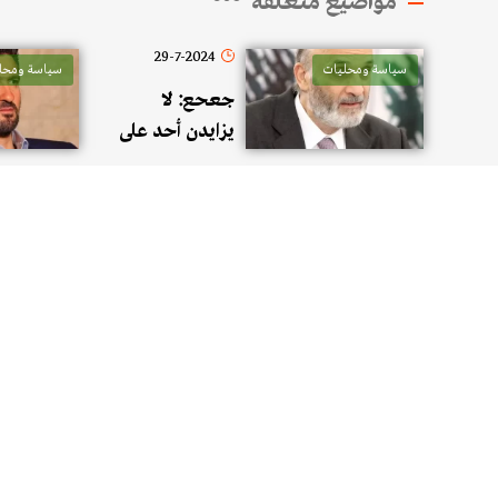
مواضيع متعلقة
29-7-2024
سياسة ومحليات
سياسة ومحل
جعحع: لا
يزايدن أحد على
الآخرين
بالقضية
الفلسطينية فهي
القضية الأولى في
ما يتعلق بنا
جميعاً وهي
بحاجة لتفكير
أعمق وطرق
أفضل