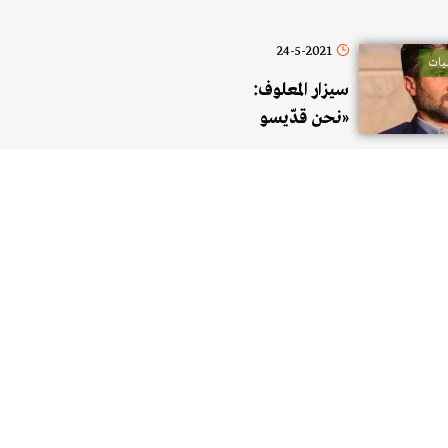
24-5-2021
يات
سيزار المعلوف:
«نحن قدّيسو
هذا الشرق
وشياطينه.
ونبقى»