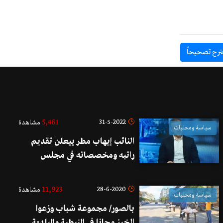
ترح تصحيحاً
5,461
31-5-2022
مشاهدة
سياسة ومحليات
النائب إيهاب مطر ييعلن تقديم
راتبه ومخصصاته في مجلس
النواب كل ستة أشهر لجهة معينة..
والبداية مع الجيش اللبناني!
11,923
28-6-2020
مشاهدة
سياسة ومحليات
بالصور/ مجموعة شباب وزعوا
الخبز مجانا في النبطية والبلدية