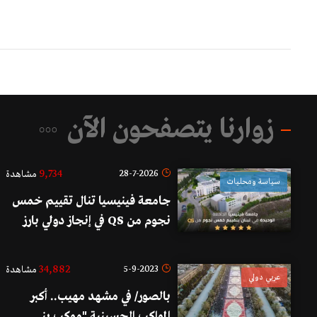
زوارنا يتصفحون الآن
9,734
28-7-2026
مشاهدة
سياسة ومحليات
جامعة فينيسيا تنال تقييم خمس
نجوم من QS في إنجاز دولي بارز
ضمن مسيرتها
34,882
5-9-2023
مشاهدة
عربي دولي
بالصور/ في مشهد مهيب.. أكبر
المواكب الحسينية "موكب بني