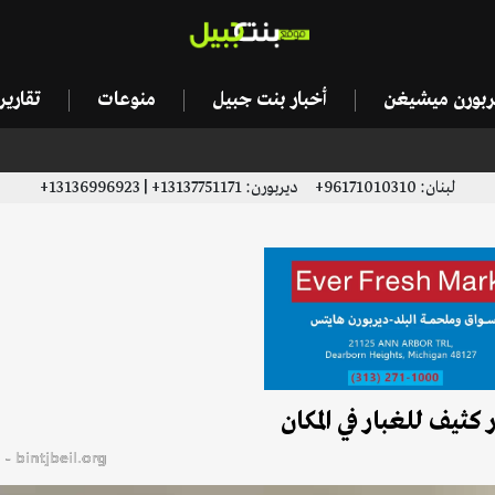
يربورن ميشيغن
أخبار بنت جبيل
منوعات
تقاري
لبنان: 96171010310+ ديربورن: 13137751171+ | 13136996923+
 كثيف للغبار في المكان
bintjbeil.org - موقع بنت جبيل