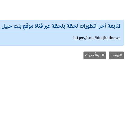
لمتابعة آخر التطورات لحظة بلحظة عبر قناة موقع بنت جبيل ع
https://t.me/bintjbeilnews
#زوبعة
#مرفأ بيروت