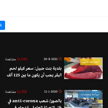
إق
11,050
20-8-2021
مشاهدة
أخبار بنت جبيل
بلدية بنت جبيل: سعر كيلو لحم
البقر يجب أن يكون ما بين 125 ألف
ليرة إلى 150 ألف ليرة.. ومحاضر
ضبط في حال عدم الإلتزام
11,558
11-5-2020
مشاهدة
سياسة ومحليات
بالصور/ شعب anti-corona في
ظل التعبئة العامة...ازدحام في