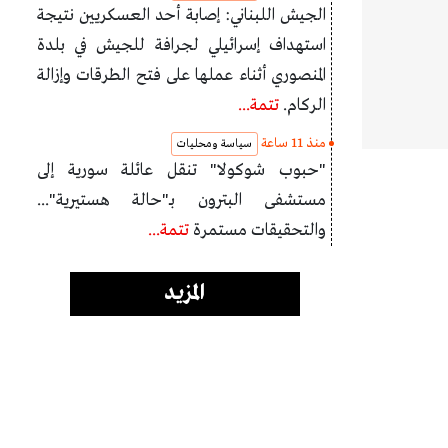
الجيش اللبناني: إصابة أحد العسكريين نتيجة
استهداف إسرائيلي لجرافة للجيش في بلدة
المنصوري أثناء عملها على فتح الطرقات وإزالة
الركام.
تتمة...
منذ 11 ساعة
سياسة ومحليات
"حبوب شوكولا" تنقل عائلة سورية إلى
مستشفى البترون بـ"حالة هستيرية"...
والتحقيقات مستمرة
تتمة...
المزيد