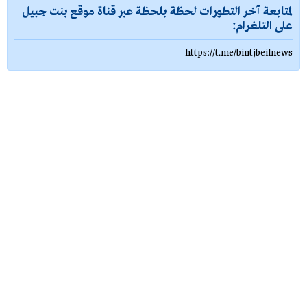
لمتابعة آخر التطورات لحظة بلحظة عبر قناة موقع بنت جبيل
على التلغرام:
https://t.me/bintjbeilnews