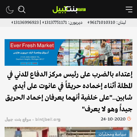
لبنان: 96171010310+ ديربورن: 13137751171+ | 13136996923+
إعتداء بالضرب على رئيس مركز الدفاع المدني في
المطلة أثناء إخماده حريقاً في عانوت على أيدي
شابين.."على خلفية أنهما يعرفان إخماد الحريق
جيداً وهو لا يعرف"
24-10-2020
bintjbeil.org - موقع بنت جبيل
سياسة ومحليات