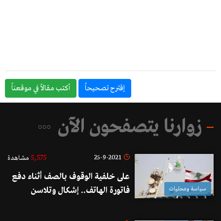
إقترح تصحيحاً
أكتب مقالاً في موقعناً
زوارنا يتصفحون الآن
5,575
25-9-2021
مشاهدة
على خلفية الوقوف بالصف أثناء دفع
سياسة ومحليات
فاتورة الهاتف.. إشكال وتلاسن
وتضارب في سنترال المنية