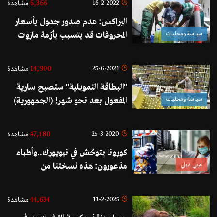
6,366
16-2-2022
مشاهدة
البراكس: عدم صدور جدول بأسعار
سياسة ومحليات
المحروقات قد يتسبب بأزمة مازوت
14,900
25-6-2021
مشاهدة
"البطاقة التمويلية" ستصبح سارية
سياسة ومحليات
المفعول بعد نحو شهر! (الجمهورية)
47,180
25-3-2020
مشاهدة
كورونا يتوحّش في نيويورك..وأطباء
عربي دولي
مذعورون: هذه نسختنا من
تشيرنوبل!
44,634
11-2-2025
مشاهدة