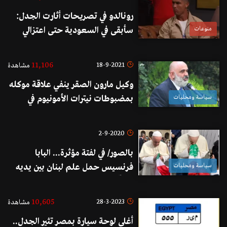
الأسبوع الأخير لشهر أيلول
رونالدو في تصريحات أثارت الجدل:
منوعات
سأبقى في السعودية حتى اعتزالي
11,106
18-9-2021
مشاهدة
وكيل مارون الصقر ينفي علاقة موكله
سياسة ومحليات
بمضبوطات نيترات الأمونيوم في
بعلبك
2-9-2020
بالصور/ في لفتة مؤثرة... البابا
سياسة ومحليات
فرنسيس حمل علم لبنان بين يديه
وصلّى على نية لبنان وشعبه!
10,605
28-3-2023
مشاهدة
أغلى لوحة سيارة بمصر تثير الجدل..