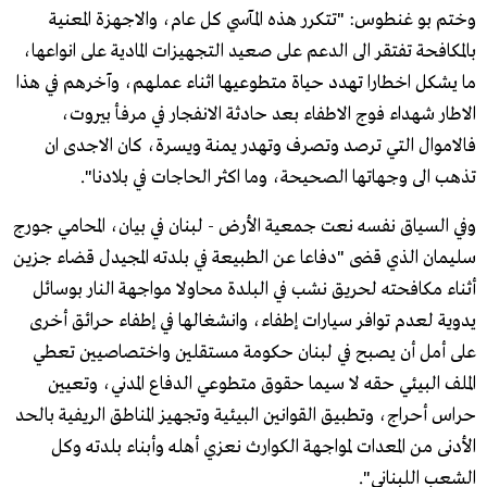
وختم بو غنطوس: "تتكرر هذه المآسي كل عام، والاجهزة المعنية
بالمكافحة تفتقر الى الدعم على صعيد التجهيزات المادية على انواعها،
ما يشكل اخطارا تهدد حياة متطوعيها اثناء عملهم، وآخرهم في هذا
الاطار شهداء فوج الاطفاء بعد حادثة الانفجار في مرفأ بيروت،
فالاموال التي ترصد وتصرف وتهدر يمنة ويسرة، كان الاجدى ان
تذهب الى وجهاتها الصحيحة، وما اكثر الحاجات في بلادنا".
وفي السياق نفسه نعت جمعية الأرض - لبنان في بيان، المحامي جورج
سليمان الذي قضى "دفاعا عن الطبيعة في بلدته المجيدل قضاء جزين
أثناء مكافحته لحريق نشب في البلدة محاولا مواجهة النار بوسائل
يدوية لعدم توافر سيارات إطفاء، وانشغالها في إطفاء حرائق أخرى
على أمل أن يصبح في لبنان حكومة مستقلين واختصاصيين تعطي
الملف البيئي حقه لا سيما حقوق متطوعي الدفاع المدني، وتعيين
حراس أحراج، وتطبيق القوانين البيئية وتجهيز المناطق الريفية بالحد
الأدنى من المعدات لمواجهة الكوارث نعزي أهله وأبناء بلدته وكل
الشعب اللبناني".