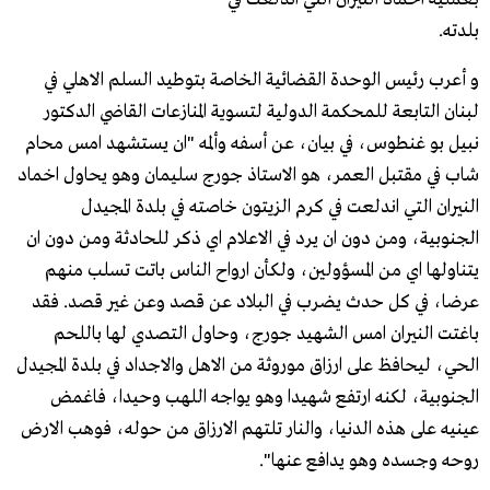
بلدته.
و أعرب رئيس الوحدة القضائية الخاصة بتوطيد السلم الاهلي في
لبنان التابعة للمحكمة الدولية لتسوية المنازعات القاضي الدكتور
نبيل بو غنطوس، في بيان، عن أسفه وألمه "ان يستشهد امس محام
شاب في مقتبل العمر، هو الاستاذ جورج سليمان وهو يحاول اخماد
النيران التي اندلعت في كرم الزيتون خاصته في بلدة المجيدل
الجنوبية، ومن دون ان يرد في الاعلام اي ذكر للحادثة ومن دون ان
يتناولها اي من المسؤولين، ولكأن ارواح الناس باتت تسلب منهم
عرضا، في كل حدث يضرب في البلاد عن قصد وعن غير قصد. فقد
باغتت النيران امس الشهيد جورج، وحاول التصدي لها باللحم
الحي، ليحافظ على ارزاق موروثة من الاهل والاجداد في بلدة المجيدل
الجنوبية، لكنه ارتفع شهيدا وهو يواجه اللهب وحيدا، فاغمض
عينيه على هذه الدنيا، والنار تلتهم الارزاق من حوله، فوهب الارض
روحه وجسده وهو يدافع عنها".