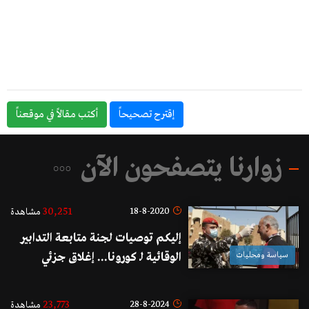
إقترح تصحيحاً
أكتب مقالاً في موقعناً
زوارنا يتصفحون الآن
30,251
18-8-2020
مشاهدة
إليكم توصيات لجنة متابعة التدابير
سياسة ومحليات
الوقائية لـ كورونا... إغلاق جزئي
للقطاعات الإقتصادية لأسبوعين
واعتماد التعليم المدمج ابتداء من
23,773
28-8-2024
مشاهدة