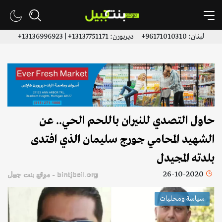
لبنان: 96171010310+ ديربورن: 13137751171+ | 13136996923+
حاول التصدي للنيران باللحم الحي.. عن
الشهيد المحامي جورج سليمان الذي افتدى
بلدته المجيدل
26-10-2020
bintjbeil.org - موقع بنت جبيل
سياسة ومحليات