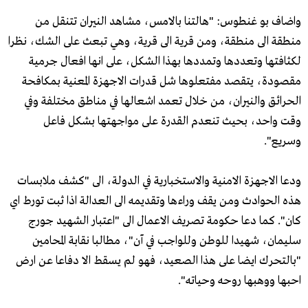
واضاف بو غنطوس: "هالتنا بالامس، مشاهد النيران تتنقل من
منطقة الى منطقة، ومن قرية الى قرية، وهي تبعث على الشك، نظرا
لكثافتها وتعددها وتمددها بهذا الشكل، على انها افعال جرمية
مقصودة، يتقصد مفتعلوها شل قدرات الاجهزة المعنية بمكافحة
الحرائق والنيران، من خلال تعمد اشعالها في مناطق مختلفة وفي
وقت واحد، بحيث تنعدم القدرة على مواجهتها بشكل فاعل
وسريع".
ودعا الاجهزة الامنية والاستخبارية في الدولة، الى "كشف ملابسات
هذه الحوادث ومن يقف وراءها وتقديمه الى العدالة اذا ثبت تورط اي
كان". كما دعا حكومة تصريف الاعمال الى "اعتبار الشهيد جورج
سليمان، شهيدا للوطن وللواجب في آن"، مطالبا نقابة المحامين
"بالتحرك ايضا على هذا الصعيد، فهو لم يسقط الا دفاعا عن ارض
احبها ووهبها روحه وحياته".