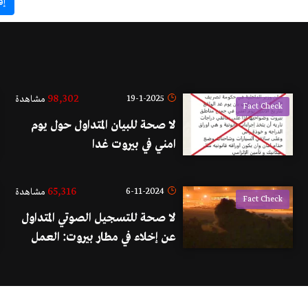
إق
98,302
19-1-2025
مشاهدة
Fact Check
لا صحة للبيان المتداول حول يوم
امني في بيروت غدا
65,316
6-11-2024
مشاهدة
Fact Check
لا صحة للتسجيل الصوتي المتداول
عن إخلاء في مطار بيروت: العمل
على الوتيرة نفسها