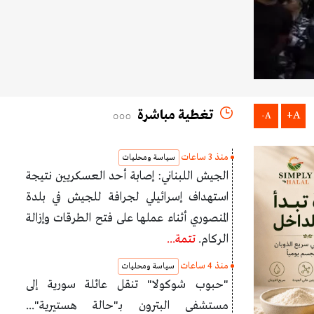
تغطية مباشرة
A+
A-
منذ 3 ساعات
سياسة ومحليات
الجيش اللبناني: إصابة أحد العسكريين نتيجة
استهداف إسرائيلي لجرافة للجيش في بلدة
المنصوري أثناء عملها على فتح الطرقات وإزالة
الركام.
تتمة...
منذ 4 ساعات
سياسة ومحليات
"حبوب شوكولا" تنقل عائلة سورية إلى
مستشفى البترون بـ"حالة هستيرية"...