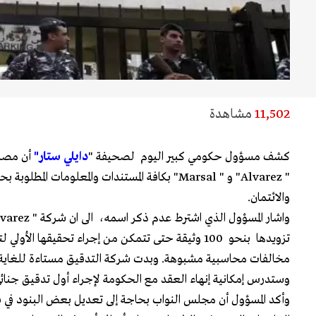
11,502
مشاهدة
كشف مسؤول حكومي كبير اليوم لصحيفة "
دايلي ستار"
أن مصرف
" Alvarez" و " Marsal" بكافة المستندات والمعلومات ال
والائتمان.
تزويدها بنحو 100 وثيقة حتى تتمكن من إجراء تحقيقها ال
مخالفات محاسبية مشبوهة. وبدت شركة التدقيق مستاءة للغاية
وستدرس إمكانية إنهاء العقد مع الحكومة لإجراء أول تدقيق جنائي
وأكد المسؤول أن مجلس النواب بحاجة إلى تعديل بعض البنود في قا