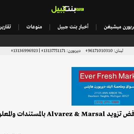
يربورن ميشيغن
أخبار بنت جبيل
منوعات
تقاري
لبنان: 96171010310+ ديربورن: 13137751171+ | 13136996923+
مسؤول حكومي لـ"دايلي ستار": مصرف لبنان يرفض تزويد Alvarez & Marsal با