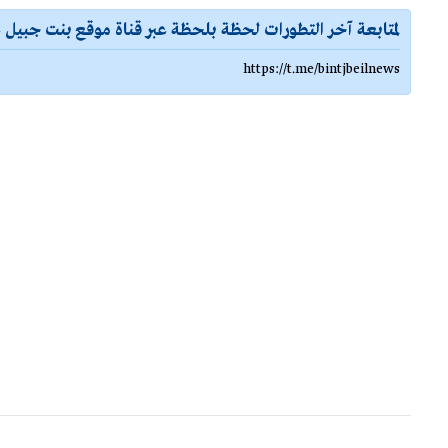
لمتابعة آخر التطورات لحظة بلحظة عبر قناة موقع بنت جبيل ع
https://t.me/bintjbeilnews