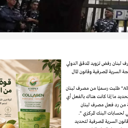
 لبنان رفض تزويد المدقق الدولي
مطلوبة بحجة السرية المصرفية وقانون المال
واشار المسؤول الذي اشترط عدم ذكر اسمه، الى ان شركة " Alvarez" طلبت رسميًا من مصرف لبنان
أولي لتحديد ما إذا كانت هناك بالفعل أي
 من رد فعل مصرف لبنان
 لحسابات البنك المركزي ".
نون السرية المصرفية لتحديد