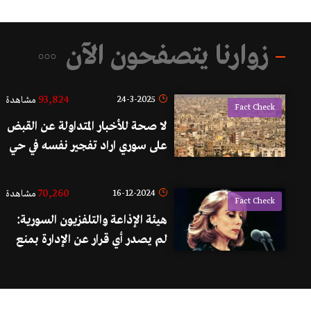
زوارنا يتصفحون الآن
93,824
24-3-2025
مشاهدة
Fact Check
لا صحة للأخبار المتداولة عن القبض
على سوري اراد تفجير نفسه في حي
ماضي
70,260
16-12-2024
مشاهدة
Fact Check
هيئة الإذاعة والتلفزيون السورية:
لم يصدر أي قرار عن الإدارة بمنع
أغاني السيدة فيروز او غيرها