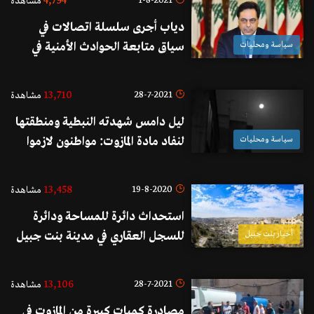
4,794
1-8-2021
مشاهدة
دياب أجرى سلسلة اتصالات في
سياسة ومحليات
سياق متابعة الحوادث الأمنية في
منطقة خلدة وشدّد على ضرورة
تفويت الفرصة على مشاريع الفتنة
13,710
28-7-2021
مشاهدة
والعبث بالاستقرار الأمني
ليل دامس شهدته النبطية ومنطقتها
سياسة ومحليات
لنفاد مادة المازوت: مواطنون لازموا
الاسطح والشرفات بسبب الطقس
الحار
13,458
19-8-2020
مشاهدة
استحداث دائرة للمساحة ودائرة
أخبار بنت جبيل
للسجل العقاري في مدينة بنت جبيل
13,106
28-7-2021
مشاهدة
مصادرة كميات كبيرة من المازوت في