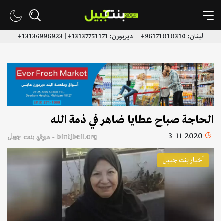
لبنان: 96171010310+ ديربورن: 13137751171+ | 13136996923+
الحاجة صباح عطايا ضاهر في ذمة الله
3-11-2020
bintjbeil.org - موقع بنت جبيل
أخبار بنت جبيل