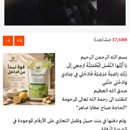
17,688
مشاهدة
A+
A-
بسم الله الرحمن الرحيم
يَا أَيَّتُهَا النَّفْسُ الْمُطْمَئِنَّةُ ارْجِعِي إِلَى
رَبِّكِ رَاضِيَةً مَرْضِيَّةً فَادْخُلِي فِي عِبَادِي
وَادْخُلِي جَنَّتِي
صدق الله العظيم
انتقلت الى رحمة الله تعالى المرحومة
"الحاجة صباح عطايا ضاهر"
وتم دفنها في بنت جبيل وتقبل التعازي على الأرقام الموجودة في
الصورة المُرفقة.