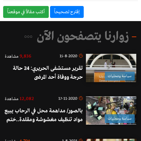
إقترح تصحيحاً
أكتب مقالاً في موقعناً
زوارنا يتصفحون الآن
9,836
15-8-2020
مشاهدة
تقرير مستشفى الحريري: 24 حالة
سياسة ومحليات
حرجة ووفاة أحد المرضى
12,082
17-11-2020
مشاهدة
بالصور/ مداهمة محل في الرحاب يبيع
سياسة ومحليات
مواد تنظيف مغشوشة ومقلدة..ختم
بالشمع الأحمر وتم استدعاء تجار
آخرين للتحقيق