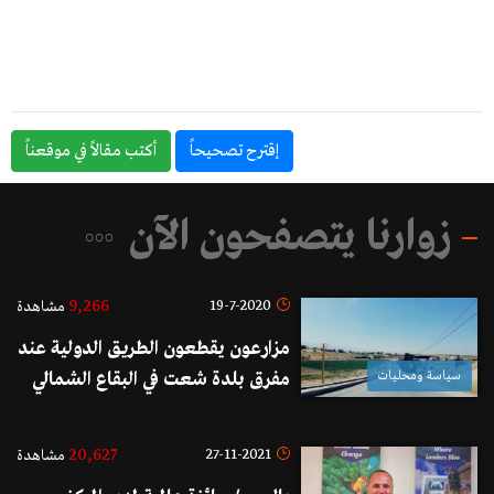
إقترح تصحيحاً
أكتب مقالاً في موقعناً
زوارنا يتصفحون الآن
9,266
19-7-2020
مشاهدة
مزارعون يقطعون الطريق الدولية عند
سياسة ومحليات
مفرق بلدة شعت في البقاع الشمالي
احتجاجا على زيادة ساعات التقنين
وعدم توافر المازوت لري مزروعاتهم
20,627
27-11-2021
مشاهدة