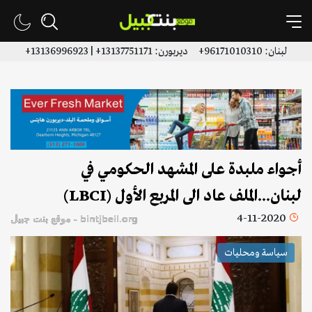
لبنان: 96171010310+ ديربورن: 13137751171+ | 13136996923+
أجواء ملبدة على المشهد الحكومي في
لبنان...الملف عاد الى المربع الأول (LBCI)
4-11-2020
bintjbeil.org - موقع بنت جبيل
سياسة ومحليات