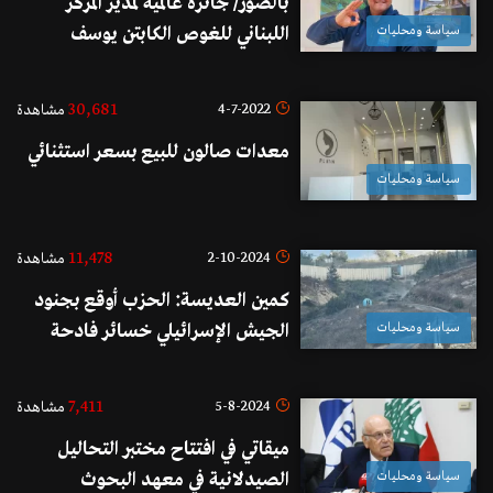
بالصور/ جائزة عالمية لمدير المركز
سياسة ومحليات
اللبناني للغوص الكابتن يوسف
الجندي
30,681
4-7-2022
مشاهدة
معدات صالون للبيع بسعر استثنائي
سياسة ومحليات
11,478
2-10-2024
مشاهدة
كمين العديسة: الحزب أوقع بجنود
سياسة ومحليات
الجيش الإسرائيلي خسائر فادحة
وإصابات كثيرة.. والجهات الإسرائيلية
تتكتم
7,411
5-8-2024
مشاهدة
ميقاتي في افتتاح مختبر التحاليل
سياسة ومحليات
الصيدلانية في معهد البحوث