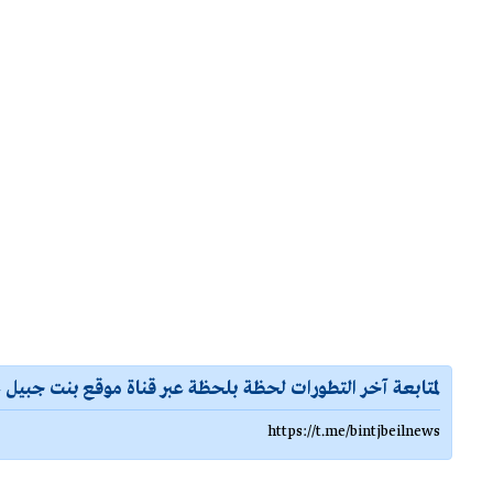
لمتابعة آخر التطورات لحظة بلحظة عبر قناة موقع بنت جبيل ع
https://t.me/bintjbeilnews