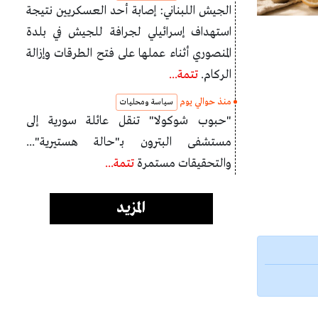
الجيش اللبناني: إصابة أحد العسكريين نتيجة
استهداف إسرائيلي لجرافة للجيش في بلدة
المنصوري أثناء عملها على فتح الطرقات وإزالة
الركام.
تتمة...
منذ حوالي يوم
سياسة ومحليات
"حبوب شوكولا" تنقل عائلة سورية إلى
مستشفى البترون بـ"حالة هستيرية"...
والتحقيقات مستمرة
تتمة...
المزيد