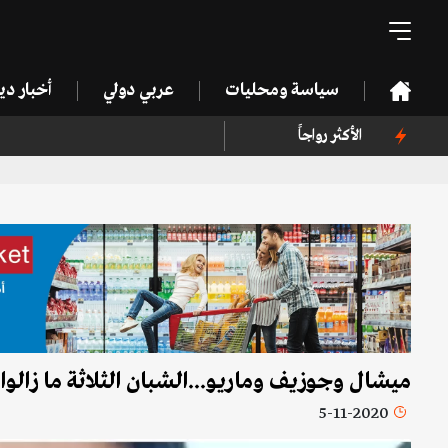
سياسة ومحليات
عربي دولي
أخبار د
الأكثر رواجاً
ميشال وجوزيف وماريو...الشبان الثلاثة ما زالو
5-11-2020