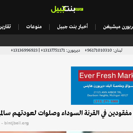
يربورن ميشيغن
أخبار بنت جبيل
منوعات
تقاري
لبنان: 96171010310+ ديربورن: 13137751171+ | 13136996923+
ا مفقودين في القرنة السوداء وصلوات لعودتهم سالم
bintjbeil.org - موقع بنت جبيل