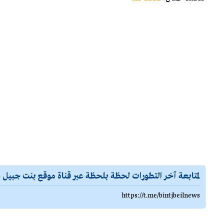
لمتابعة آخر التطورات لحظة بلحظة عبر قناة موقع بنت جبيل ع
https://t.me/bintjbeilnews