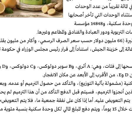
باً، وأنها ستغطي نحو 10 آلاف وحدة سكنية، أي ما يوازي 17 في المائة تقريباً من عدد الوحدات
ستثناء الوحدات التي تأخر أصحابها
بالإفادة عنها، حددت عدد الوحدات المتضررة حتى اليوم بـ62087 وحدة سكنية، و14848 مؤسسة
ويبلغ مجموع التعويضات المالية التي سيوزعها الجيش مائة مليار ليرة (66 مليون دولار حسب سعر الصرف الرسمي، وأكثر من
غاثة إلى خزينة الجيش، استناداً إلى قرار رئيس مجلس الوزراء في حكومة
ار.
نية (مشمولة بآلية التوزيع)، والتأكد من حصول الترميم أو عدمه. وب
لذين أنجزوا الترميم، فسيتم قبل الدفع التأكد من أن هذا الترميم لم 
يتم التعويض عليه. أما إذا كان على نفقة جمعية ما، فلا يتم التعويض».
وحسب الحويك، فمن المقرّر أن تنتهي عملية توزيع هذه التعويضات خلال 15 يوماً، ويتم دفع المبلغ المالي لكل وحدة سكنية بنس