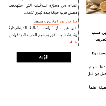
الغارة من مسيّرة إسرائيلية التي استهدفت
مصلى قرب جبانة بلدة تبنين
تتمة...
منذ حوالي يوم
أخبار ديربورن ميشيغن
خبر غير سار لترامب: النائبة الديمقراطية
 مليون بقليل حسب
رشيدة طليب تفوز بترشيح الحزب الديمقراطي
 تصريف
تتمة...
وفي حين شرح الحويك أنه تم تقسيم الوحدات السكنية التي تم مسحها إلى فئات، وهي: A أثري، وB سوبر دولوكس، وC دولوكس، وD وسط، وE
المزيد
عدها، سيتم
يحصل من قبل
بة مئوية معينة، علماً