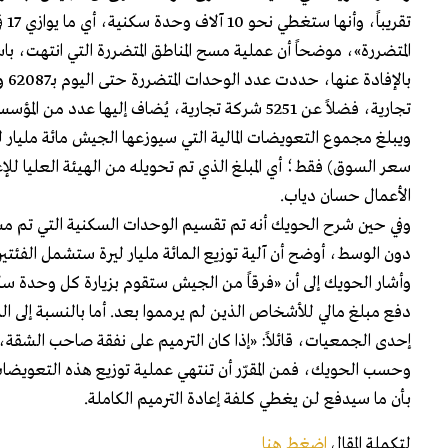
تقري
المتضررة»، موضحاً أن عملية مسح المناطق المتضررة التي انتهت، با
تجارية، فضلاً عن 5251 شركة تجارية، يُضاف إليها عدد من المؤسسات التربوية ودور العبادة والفنادق والمطاعم وغيرها.
سعر السوق) فقط؛ أي المبلغ الذي تم تحويله من الهيئة العليا للإ
الأعمال حسان دياب.
دون الوسط، أوضح أن آلية توزيع الـمائة مليار ليرة ستشمل الفئتين D وE، من الأقرب إلى الأبعد عن مكان الانفج
وأشار الحويك إلى أن «فرقاً من الجيش ستقوم بزيارة كل وحدة سك
دفع مبلغ مالي للأشخاص الذين لم يرمموا بعد. أما بالنسبة إلى ا
إحدى الجمعيات، قائلاً: «إذا كان الترميم على نفقة صاحب الشقة، 
بأن ما سيدفع لن يغطي كلفة إعادة الترميم الكاملة.
لتكملة المقال
اضغط هنا