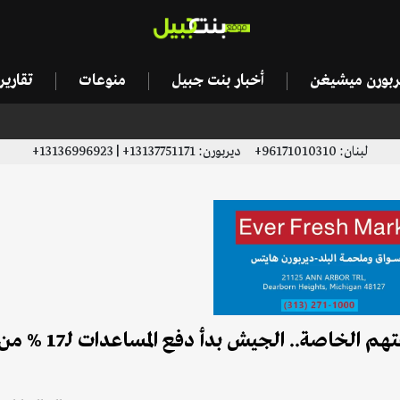
يربورن ميشيغن
أخبار بنت جبيل
منوعات
تقاري
لبنان: 96171010310+ ديربورن: 13137751171+ | 13136996923+
العديد من الأهالي بدأوا ترميم منازلهم عل