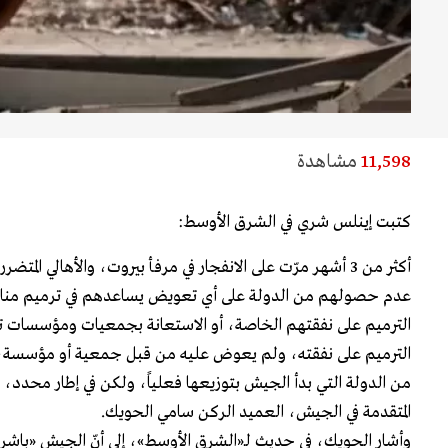
11,598
مشاهدة
كتبت إينلس شري في الشرق الأوسط:
أكثر من 3 أشهر مرّت على الانفجار في مرفأ بيروت، والأهالي الم
عدم حصولهم من الدولة على أي تعويض يساعدهم في ترميم منازل
الترميم على نفقتهم الخاصة، أو الاستعانة بجمعيات ومؤسسات تق
الترميم على نفقته، ولم يعوض عليه من قبل جمعية أو مؤسسة، فلا
من الدولة التي بدأ الجيش بتوزيعها فعلياً، ولكن في إطار محدد
المتقدمة في الجيش، العميد الركن سامي الحويك.
وأشار الحويك، في حديث لـ«الشرق الأوسط»، إلى أنّ الجيش «باشر ت