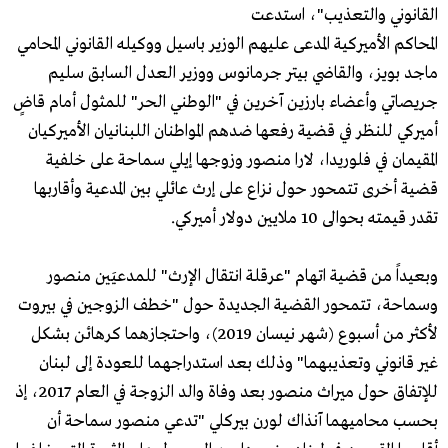
القانوني والتعذيب"، استدعت
المحاكم الأميركية المدعى عليهم الوزير باسيل ووكيله القانوني المحامي
ماجد بويز، والقاضي بيتر جرمانوس ووزير العدل السابق سليم
جريصاتي وأعضاء بارزين آخرين في "الوطني الحر" للمثول أمام قاضٍ
أميركي للنظر في قضية رفعها ضدهم المواطنان اللبنانيان الأميركيان
المقيمان في فلوريدا، لارا منصور وزوجها إيلي سماحة على خلفية
قضية أخرى تتمحور حول نزاع على إرث عائلي بين المدعية وأقاربها
تقدر قيمته بحوالى 10 ملايين دولار أميركي.
وبعيداً من قضية اتهام "عرقلة انتقال الإرث" للمدعيَين منصور
وسماحة، تتمحور القضية الجديدة حول "خطف الزوجين في بيروت
لأكثر من أسبوع (شهر نيسان 2019)، واحتجازهما كرهائن بشكل
غير قانوني وتعذيبهما" وذلك بعد استدراجهما للعودة إلى لبنان
للإتفاق حول ميراث منصور بعد وفاة والد الزوجة في العام 2017، إذ
بحسب محاميهما آنذاك لورن بيركلي "تدعي منصور سماحة أن