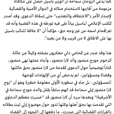
كما يدعي الزوجان سماحة أن الوزير باسيل حصل على مكافأة
مزعومة من أقاربها لاستخدام صلاته في الدوائر الأمنية والقضائية
لإصدار الأمر بـ"الاختطاف والتعذيب" حتى إسقاط الدعوى. وقد أصدر
المكتب الإعلامي لباسيل بياناً نفى فيه تورطه في هذه القضية وأنه قد
تم إقحام اسمه عن غير وجه حق، مؤكداً أن "لا علاقة للنائب باسيل
بها على الاطلاق لا من قريب ولا من بعيد".
هذا وقد صدر عن المحامي داني معكرون بصفته وكيلاً عن عائلة
المرحوم جورج منصور والد لارا منصور، وأبناء عمتها نهى منصور،
كتاباً توضيحياً حول الدعوى المقدمة من لارا منصور بحق عائلتها
وقضاة ومسؤولين، لم يدحض أي من الإتهامات الموجهة
للمسؤولين، بل جاء في سطوره الأولى معلومة خطيرة وهو أن "زوج
لارا منصور إيلي سماحة قد اتهم سابقاً بقتل والده جورج سماحة في
الأشرفية!" وبعدها سرد أن لارا منصور قد "خسرت معظم الدعاوى
التي تقدمت بها بحق أهلها وكلها تدور حول موضوع إرثي ثبت بطلانه
بالقرارات القضائية التي صدرت، ما دفعها إلى اللجوء إلى القضاء