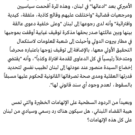
الأميركي بعد "ادعائها" في لبنان، وهذه المرة أقحمت سياسيين
ومرجعيات قضائية "واختلقت عليهم وقائع كاذبة، ملفقة، كيدية
وافترائية" وأنه لدى رجوعها إلى لبنان "وعلى خلفية دعوى عالقة
بينها وبين عائلتها صدر بحقها مذكرة توقيف غيابية أوقفت بموجبها
في مطار بيروت الدولي وأحيلت إلى شعبة المعلومات لاستكمال
التحقيق الأولي معها، بالإضافة إلى توقيف زوجها باعتباره محرضاً
ومتدخلاً رئيسياً في كل الدعاوى المقدمة افتراءً وكذباً"، وأنه "يقتضي
إخضاع السيدة منصور عند عودتها إلى لبنان لطبيب نفسي لتحديد
قدرتها العقلية ومدى صحة تصرفاتها القانونية المحكوم عليها مسبقاً
بالسقوط، لعدم وجود أي سند قانوني لها".
وبعيداً من الردود السطحية على الإتهامات الخطيرة والتي تمس
هيبة القضاء اللبناني، هل سيكون هناك رد رسمي وسيادي من لبنان
على كل هذه الإتهامات؟