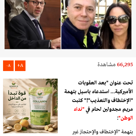
66,295
مشاهدة
A+
A-
تحت عنوان "بعد العقوبات
الأميركية... استدعاء باسيل بتهمة
"الإختطاف والتعذيب"!" كتبت
مريم مجدولين لحام في
"نداء
الوطن"
:
بتهمة "الإختطاف والإحتجاز غير