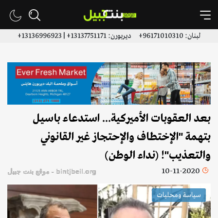
لبنان: 96171010310+ ديربورن: 13137751171+ | 13136996923+
بعد العقوبات الأميركية... استدعاء باسيل
بتهمة "الإختطاف والإحتجاز غير القانوني
والتعذيب"! (نداء الوطن)
10-11-2020
bintjbeil.org - موقع بنت جبيل
سياسة ومحليات