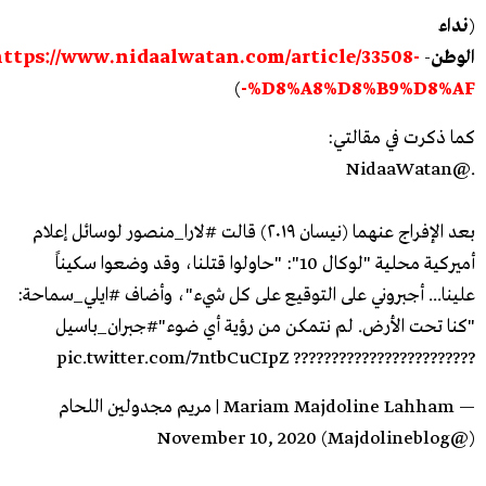
(
نداء
الوطن
-
ttps://www.nidaalwatan.com/article/33508-
)
%D8%A8%D8%B9%D8%AF-
كما ذكرت في مقالتي:
@NidaaWatan
.
بعد الإفراج عنهما (نيسان ٢٠١٩) قالت
#لارا_منصور
لوسائل إعلام
أميركية محلية "لوكال 10": "حاولوا قتلنا، وقد وضعوا سكيناً
علينا... أجبروني على التوقيع على كل شيء"، وأضاف
#ايلي_سماحة
:
"كنا تحت الأرض. لم نتمكن من رؤية أي ضوء"
#جبران_باسيل
pic.twitter.com/7ntbCuCIpZ
????????????????????????
— Mariam Majdoline Lahham | مريم مجدولين اللحام
November 10, 2020
(@Majdolineblog)