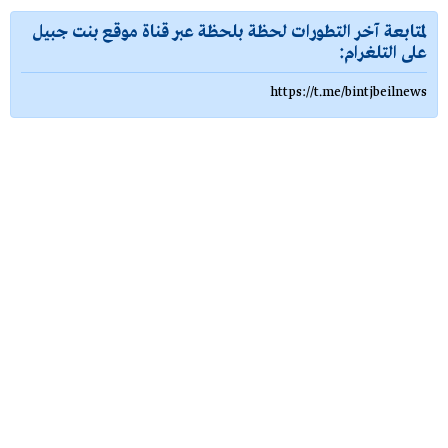
لمتابعة آخر التطورات لحظة بلحظة عبر قناة موقع بنت جبيل
على التلغرام:
https://t.me/bintjbeilnews