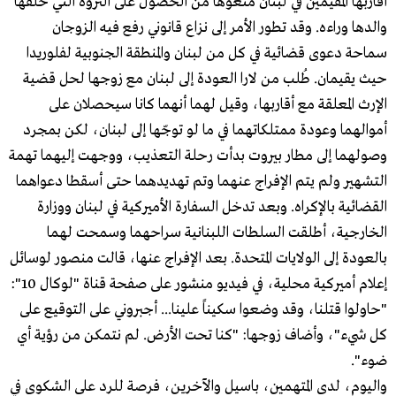
أقاربها المقيمين في لبنان منعوها من الحصول على الثروة التي خلفها
والدها وراءه. وقد تطور الأمر إلى نزاع قانوني رفع فيه الزوجان
سماحة دعوى قضائية في كل من لبنان والمنطقة الجنوبية لفلوريدا
حيث يقيمان. طُلب من لارا العودة إلى لبنان مع زوجها لحل قضية
الإرث المعلقة مع أقاربها، وقيل لهما أنهما كانا سيحصلان على
أموالهما وعودة ممتلكاتهما في ما لو توجّها إلى لبنان، لكن بمجرد
وصولهما إلى مطار بيروت بدأت رحلة التعذيب، ووجهت إليهما تهمة
التشهير ولم يتم الإفراج عنهما وتم تهديدهما حتى أسقطا دعواهما
القضائية بالإكراه. وبعد تدخل السفارة الأميركية في لبنان ووزارة
الخارجية، أطلقت السلطات اللبنانية سراحهما وسمحت لهما
بالعودة إلى الولايات المتحدة. بعد الإفراج عنها، قالت منصور لوسائل
إعلام أميركية محلية، في فيديو منشور على صفحة قناة "لوكال 10":
"حاولوا قتلنا، وقد وضعوا سكيناً علينا... أجبروني على التوقيع على
كل شيء"، وأضاف زوجها: "كنا تحت الأرض. لم نتمكن من رؤية أي
ضوء".
واليوم، لدى المتهمين، باسيل والآخرين، فرصة للرد على الشكوى في