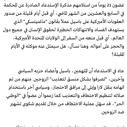
غضون 21 يوماً من استلامهم مذكرة الإستدعاء الصادرة عن المحكمة
في السابع والعشرين من الشهر الماضي، أي قبل أيام قليلة من صدور
العقوبات الأميركية على باسيل عملاً بقانون "ماغنيتسكي" الذي
يستهدف الفساد والانتهاكات الخطيرة لحقوق الإنسان في جميع دول
العالم، أي قبل منعه من السفر إلى الولايات المتحدة الأميركية،
والحجز على أمواله. وهنا نسأل، هل سيمثل عنه موكله في الأيام
المقبلة؟
جاء في الاستدعاء أن المتهمين، باسيل وأعضاء حزبه السياسي
وآخرين، "تصرفوا بشكل منسق لتعذيب" الزوجين. منهم من تم
اتهامه بنقل لارا وإيلي إلى مرافق الاحتجاز، وسياسي آخر باستخدام
صلاته لتنظيم الاختطاف والتعذيب كما زعموا أن عضواً في "الوطني
الحر"، قد سهّل عملية الاختطاف من خلال تقديم شكوى تشهير
ضد الزوجين.