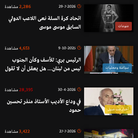
2,286
29-7-2026
مشاهدة
اتحاد كرة السلة نعى اللاعب الدولي
منوعات
السابق موسى موسى
4,653
9-10-2025
مشاهدة
الرئيس بري: للأسف وكأن الجنوب
سياسة ومحليات
ليس من لبنان... هل يعقل أن لا تقول
الحكومة اللبنانية لأبناء القرى
الحدودية "مرحبا"!
28,395
30-4-2026
مشاهدة
في وداع الأديب الأستاذ منذر تحسين
أخبار بنت جبيل
حمود
3,422
27-7-2026
مشاهدة