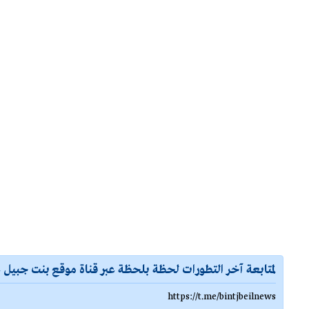
لمتابعة آخر التطورات لحظة بلحظة عبر قناة موقع بنت جبيل ع
https://t.me/bintjbeilnews