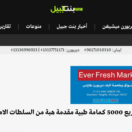
يربورن ميشيغن
أخبار بنت جبيل
منوعات
تقاري
لبنان: 96171010310+ ديربورن: 13137751171+ | 13136996923+
للوقاية من فيروس كورونا...الجيش اللبناني: توزيع 5000 كمامة طبية مقدمة هبة من السلطا