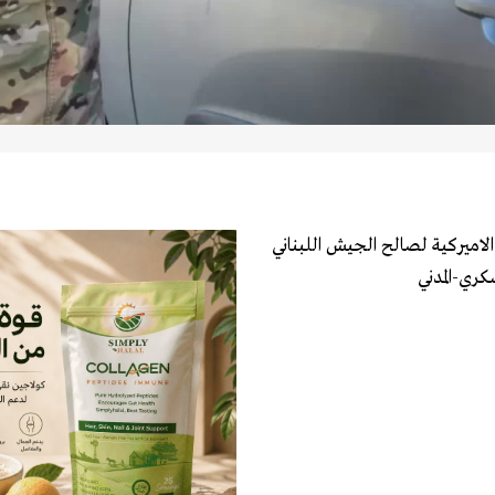
ن السلطات الاميركية لصالح الجيش اللبناني
كري-المدني