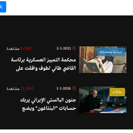
إق
9,982
2-3-2021
مشاهدة
سياسة ومحليات
محكمة التمييز العسكرية برئاسة
القاضي طاني لطوف وافقت على
طلب تمييز الحكم بحق كيندا
الخطيب
31,810
1-3-2026
مشاهدة
مقالات
جنون البالستي الإيراني يربك
حسابات "البنتاغون" ويضع
"نتنياهو" في مأزق "الشهر
الصعب"!