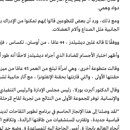
دواء وهمي.
ومع ذلك، ورد أن بعض المتطوعين قالوا إنهم تمكنوا من الإدراك بأ
الجانبية مثل الصداع وآلام العضلات.
ووفقًا لما قاله غلين ديشيلدز ، 44 عامًا ، من أوستن، تكساس ، فإن آثار اللقاح الجانبية كانت مشابهة لـ "صداع الثمالة الشديدة" ، لكنها اختفت بسرعة.
وأظهر اختبار الأجسام المضادة الذي أجراه ديشيلدز لاحقًا أنه طور
وقالت متطوعة أخرى، 
حقنتها الأولى ، والتي قارنتها بحقنة الإنفلونزا ، مع آثار جانبية تش
وقال الدكتور ألبرت بورلا، رئيس مجلس الإدارة والرئيس التنفيذي 
والإنسانية. توفر المجموعة الأولى من النتائج من تجربة لقاح المرحلة الثالثة، كوفيد 19، الدليل الأولي على قدر
"لقد وصلنا إلى هذا الإنجاز الحاسم في برنامج تطوير اللقاحات ل
قياسية جديدة، وتقترب المستشفيات من طاقتها الزائدة، وتكافح 
أنحاء العالم بإنجاز في أمس الحاجة إليه للمساعدة في وضع حد لهذه