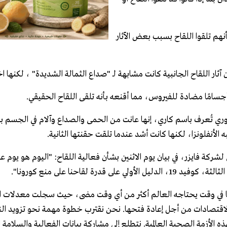
نهم تلقوا اللقاح بسبب بعض الآثار
 أجسامًا مضادة للفيروس، مما أقنعه بأنه تلقى اللقاح الحقيقي.
وهي امرأة تبلغ من العمر 45 عامًا من ميزوري تُعرف باسم كاري، إنها عانت من الحمى والصداع وآلام في ا
به الأنفلونزا، لكنها كانت أشد عندما تلقت حقنتها الثانية.
لشركة فايزر، في بيان يوم الاثنين بشأن فعالية اللقاح: "اليوم هو يوم 
ة لقاحنا على منع كورونا".
دينا في وقت يحتاجه العالم أكثر من أي وقت مضى، حيث سجلت معدلات الإص
الاقتصادات من أجل إعادة فتحها. نحن نقترب خطوة مهمة نحو تزويد ال
 الأزمة الصحية العالمية. نتطلع إلى مشاركة بيانات الفعالية والسلامة ا