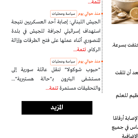
تتمة...
منذ حوالي يوم
سياسة ومحليات
الجيش اللبناني: إصابة أحد العسكريين نتيجة
استهداف إسرائيلي لجرافة للجيش في بلدة
المنصوري أثناء عملها على فتح الطرقات وإزالة
الركام.
تتمة...
منذ حوالي يوم
سياسة ومحليات
"حبوب شوكولا" تنقل عائلة سورية إلى
لجسم بعد أن تلقت
مستشفى البترون بـ"حالة هستيرية"...
والتحقيقات مستمرة
تتمة...
عظيم للعلم
المزيد
ابة أرقامًا
ناس في جميع
لإضافية