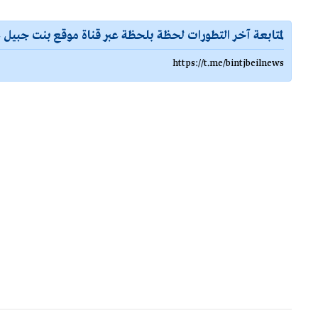
لمتابعة آخر التطورات لحظة بلحظة عبر قناة موقع بنت جبيل ع
https://t.me/bintjbeilnews