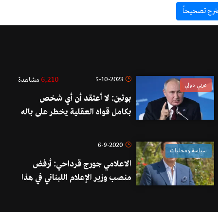
ترح تصحيحاً
6,210
5-10-2023
مشاهدة
عربي دولي
بوتين: لا أعتقد أن أي شخص
بكامل قواه العقلية يخطر على باله
استخدام الأسلحة النووية ضد
روسيا
6-9-2020
سياسة ومحليات
الاعلامي جورج قرداحي: أرفض
منصب وزير الإعلام اللبناني في هذا
العهد ولا أرغب في تعديل الخطأ
ولا التعاون فيه