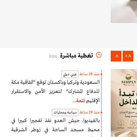
تغطية مباشرة
A+
A-
منذ 19 ساعة
عربي دولي
السعودية وتركيا وباكستان توقع "اتفاقية مكة
للدفاع المشترك" لتعزيز الأمن والاستقرار
الإقليم
تتمة...
منذ 19 ساعة
سياسة ومحليات
بالفيديو/ جيش العدو نفذ تفجيرا كبيرا في
محيط مسجد الساحة في زوطر الشرقية