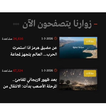
زوارنا يتصفحون الآن
24,616
1-3-2026
مشاهدة
مقالات
عن مضيق هرمز اذا استمرت
الحرب… العالم يتجهز لمجاعة
نفطية غير مسبوقة!
67,324
1-3-2026
مشاهدة
مقالات
بعد ظهور لاريجاني المفاجئ..
المرحلة الأصعب بدأت: الانتقال من
مرحلة رؤوس الصواريخ العادية إلى
مرحلة "الإغراق والفتك العنقودي"