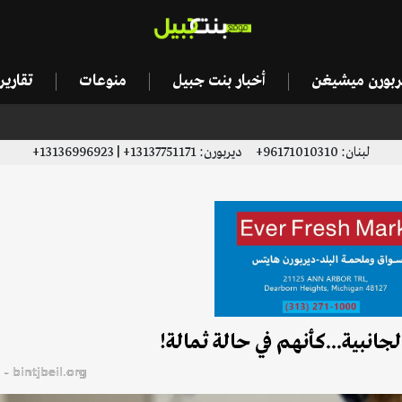
يربورن ميشيغن
أخبار بنت جبيل
منوعات
تقاري
لبنان: 96171010310+ ديربورن: 13137751171+ | 13136996923+
انبية...كأنهم في حالة ثمالة!
bintjbeil.org - موقع بنت جبيل