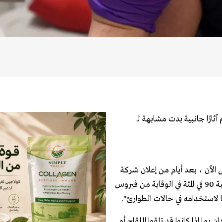
ثارًا جانبية بدت مشابهة لـ
تى الآن ، بعد أيام من إعلان شركة
فايزر وشريكتها الألمانية بيونتيك الألمانية أن التطعيم كان فعالاً بنسبة 90 في المئة في الوقاية من فيروس
ا لاستخدامه في حالات الطوارئ".
 43500 متطوع من ستة بلدان بما إذا كانوا قد تلقوا اللقاح أو