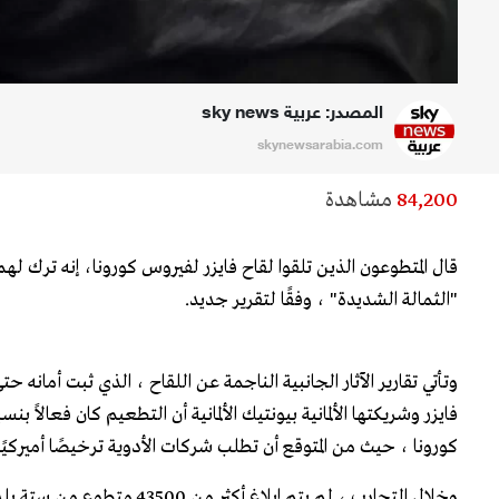
المصدر: عربية sky news
skynewsarabia.com
84,200
مشاهدة
قال المتطوعون الذين تلقوا لقاح فايزر لفيروس كورونا، إنه ترك لهم آ
"الثمالة الشديدة" ، وفقًا لتقرير جديد.
وتأتي تقارير الآثار الجانبية الناجمة عن اللقاح ، الذي ثبت أمانه ح
كورونا ، حيث من المتوقع أن تطلب شركات الأدوية ترخيصًا أميركيً
وخلال التجارب ، لم يتم إبلاغ أكثر من