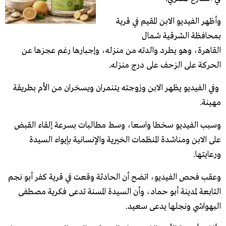
وأظهر الفيديو الابن المقيم في قرية
بمحافظة الشرقية شمال
القاهرة، وهو يطرد والدته من منزله، وإجبارها رغم عجزها عن
الحركة على الزحف على درج منزله.
وفي الفيديو يظهر الابن وزوجته يتنمران ويسخران من الأم بطريقة
مهينة.
وسبب الفيديو سخطا واسعا، وسط مطالبات بسرعة إلقاء القبض
على الابن ومناشدة المنظمات الخيرية والإنسانية بإيواء السيدة
ورعايتها.
​وعقب فحص الفيديو، اتضح أن الحادثة وقعت في قرية كفر أبو نجم
التابعة لمدينة أبو حماد، وأن السيدة المسنة تدعى فكرية مصطفى
البهواشي ونجلها يدعى سعيد.