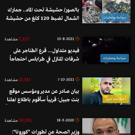
بالصور/ حشيشة تحت الماء.. جمارك
سياسة ومحليات
الشمال تضبط 120 كلغ من حشيشة
الكيف مغمورة ومخفية على بعد 500
متر من شواطئ المنية!
7,225
10-8-2021
مشاهدة
فيديو متداول... قرع الطناجر على
سياسة ومحليات
شرفات المنازل في طرابلس احتجاجاً
على انقطاع التيار الكهربائي
17,533
7-10-2021
مشاهدة
بيان صادر عن مدير ومؤسس موقع
أخبار بنت جبيل
بنت جبيل: قريباً سأقوم باطلاع اهلنا
في المدينة والمحبين على ما جرى مؤخراً
في موضوع جريمة السوق
18,921
18-9-2020
مشاهدة
وزير الصحة عن تطورات "كورونا":