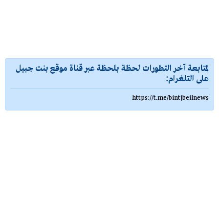
لمتابعة آخر التطورات لحظة بلحظة عبر قناة موقع بنت جبيل
على التلغرام:
https://t.me/bintjbeilnews