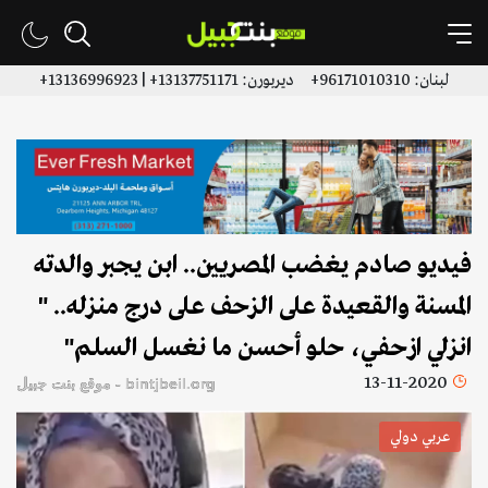
لبنان: 96171010310+ ديربورن: 13137751171+ | 13136996923+
فيديو صادم يغضب المصريين.. ابن يجبر والدته
المسنة والقعيدة على الزحف على درج منزله.. "
انزلي ازحفي، حلو أحسن ما نغسل السلم"
13-11-2020
bintjbeil.org - موقع بنت جبيل
عربي دولي