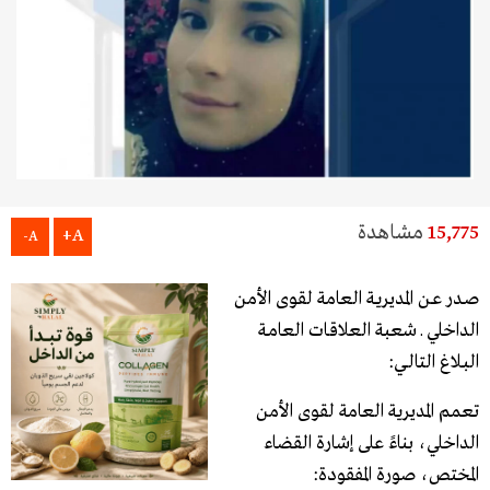
15,775
مشاهدة
A+
A-
صـدر عـن المديريـة العامة لقوى الأمن
الداخلي ـ شعبة العلاقـات العامـة
البـلاغ التالــي:
تعمم المديرية العامة لقوى الأمن
الداخلي، بناءً على إشارة القضاء
المختص، صورة المفقودة: