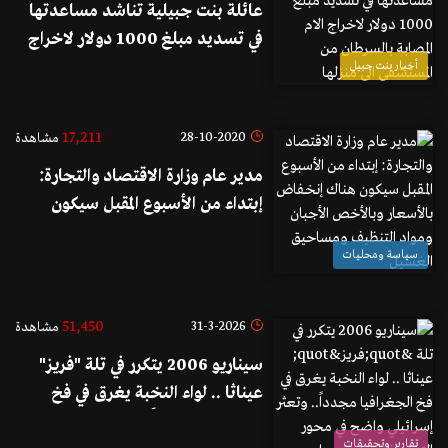
عائلة بنت جبيلية تناشد مساعدتها
في تسديد مبلغ 1000 دولار لاخراج
الام المصابة بالسرطان من المستشفى
أخبار بنت جبيل
الى منزلها
17,211
28-10-2020
مشاهدة
مدير عام وزارة الاقتصاد والتجارة:
إبتداء من الأسبوع المقبل سيكون
هناك إنخفاض بالأسعار وبالأخص
سياسة ومحليات
الأجبان ومواد التنظيف ومساحيق
الغسيل
51,450
31-3-2026
مشاهدة
سيناريو 2006 يتكرر في تلة "فريز"
عيناثا .. لواء النخبة يغرق في فخ
الجغرافيا مجدداً.. وتعثر إسرائيلي
تقارير وتحقيقات