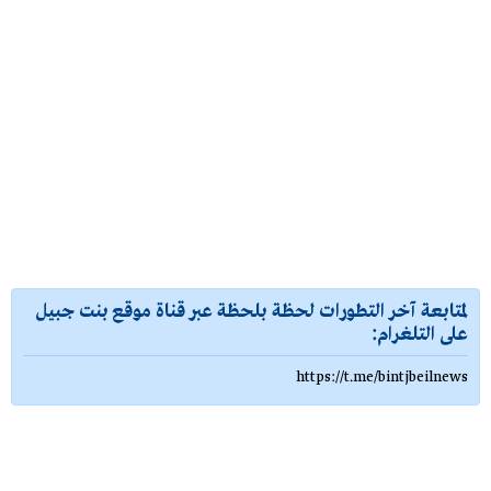
لمتابعة آخر التطورات لحظة بلحظة عبر قناة موقع بنت جبيل
على التلغرام:
https://t.me/bintjbeilnews