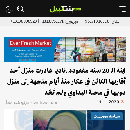
لبنان: 96171010310+ ديربورن: 13137751171+ | 13136996923+
ابنة الـ 20 سنة مفقودة..ناديا غادرت منزل أحد
أقاربها الكائن في عكار منذ أيام متجهة إلى منزل
ذويها في محلة البداوي ولم تَعُد
14-11-2020
bintjbeil.org - موقع بنت جبيل
سياسة ومحليات