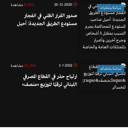
8,041
26-11-2020
مشاهدة
سياسة ومحليات
صدور القرار الظني في انفجار
مستودع الطريق الجديدة: أحيل
صاحب المستودع للمحاكمة بجرم
التسبب بمقتل 3 أشخاص وجرح
آخرين وأضرار بالممتلكات العامة
والخاصة
22,544
3-7-2022
مشاهدة
سياسة ومحليات
ارتياح حذر في القطاع المصرفي
اللبناني ترقبًا لتوزيع «منصف»
للخسائر