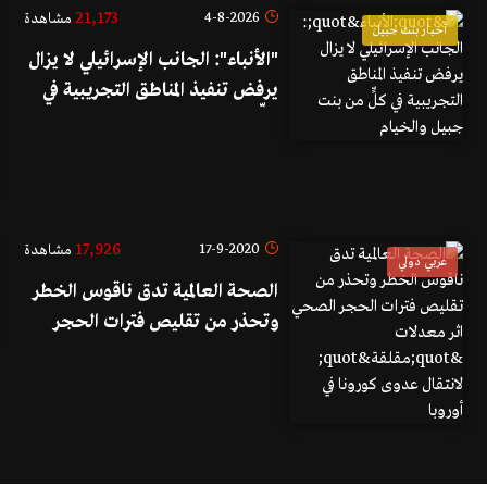
21,173
4-8-2026
مشاهدة
أخبار بنت جبيل
"الأنباء": الجانب الإسرائيلي لا يزال
يرفض تنفيذ المناطق التجريبية في
كلٍّ من بنت جبيل والخيام
17,926
17-9-2020
مشاهدة
عربي دولي
الصحة العالمية تدق ناقوس الخطر
وتحذر من تقليص فترات الحجر
الصحي اثر معدلات "مقلقة"
لانتقال عدوى كورونا في أوروبا