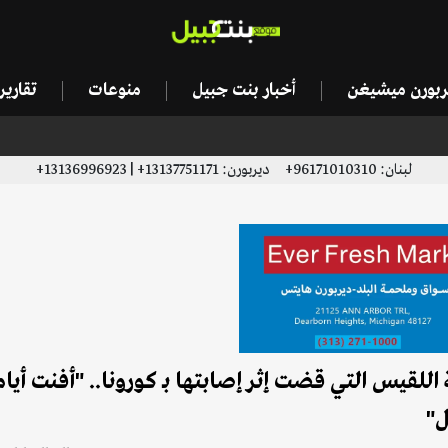
يربورن ميشيغن
أخبار بنت جبيل
منوعات
تقاري
لبنان: 96171010310+ ديربورن: 13137751171+ | 13136996923+
 اللقيس التي قضت إثر إصابتها بـ كورونا.. "أفنت أيام
ل"