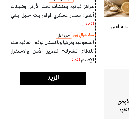
مراكز قيادية ومنشآت تحت الأرض وشبكات
أنفاق: مصدر عسكري لموقع بنت جبيل ينفي
تتمة...
ات، ساعين
منذ حوالي يوم
عربي دولي
السعودية وتركيا وباكستان توقع "اتفاقية مكة
للدفاع المشترك" لتعزيز الأمن والاستقرار
الإقليم
تتمة...
المزيد
وفوضى
لنفوذ
معلنة