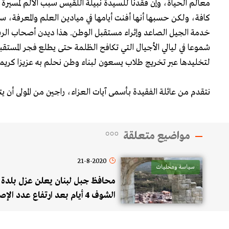
معالم الحياة، وإن فقدنا للسيدة نبيلة اللقيس سبب الألم لمسيرة
كافة، ولكن حسبها أنها أفنت أيامها في ميادين العلم والمعرفة، ساع
خدمة الجيل الصاعد وإثراء مستقبل الوطن. هذا ديدن أصحاب الرس
شموعا في ليالي الأجيال التي تكافح الظلمة حتى يطلع فجر المستقب
لتخليدها عبر تخريج طلاب يسعون لبناء وطن نحلم به عزيزا كريما ح
نتقدم من عائلة الفقيدة بأسمى آيات العزاء، راجين من المولى أن ي
مواضيع متعلقة
21-8-2020
سياسة ومحليات
محافظ جبل لبنان يعلن عزل بلدة د
الشوف 4 أيام بعد ارتفاع عدد ال
بالوباء