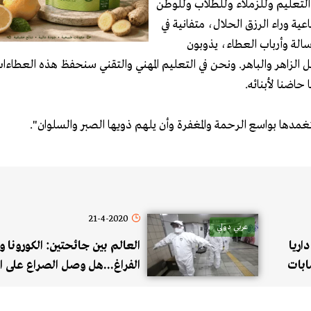
 التعليم وللزملاء وللطلاب وللوطن
ية وراء الرزق الحلال، متفانية في
الة وأرباب العطاء، يذوبون
ل الزاهر والباهر. ونحن في التعليم المهني والتقني سنحفظ هذه العطاء
اضنا لأبنائه.
تغمدها بواسع الرحمة والمغفرة وأن يلهم ذويها الصبر والسلوان".
21-4-2020
عربي دولي
اريا
العالم بين جائحتين: الكورونا 
إصابات
الفراغ...هل وصل الصراع على ا
العالمي إلى حرب بيولوجية غير 
تعيد رسم عالم جديد؟