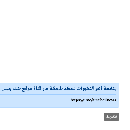
لمتابعة آخر التطورات لحظة بلحظة عبر قناة موقع بنت جبيل ع
https://t.me/bintjbeilnews
#كورونا