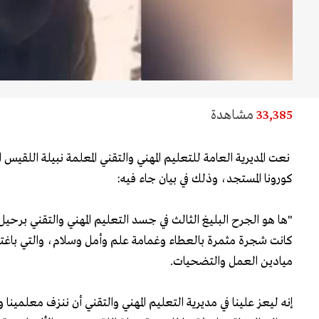
33,385
مشاهدة
نعت المديرية العامة للتعليم المهني والتقني المعلمة نبيلة اللقي
كورونا المستجد، وذلك في بيان جاء فيه:
"ها هو الجرح البليغ الثالث في جسد التعليم المهني والتقني برحيل ا
كانت شجرة مثمرة بالعطاء وغمامة علم وأمل وسلام، والتي باغتها
ميادين العمل والتضحيات.
إنه ليعز علينا في مديرية التعليم المهني والتقني أن ننزف معلمينا و