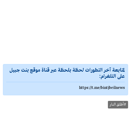
لمتابعة آخر التطورات لحظة بلحظة عبر قناة موقع بنت جبيل
على التلغرام:
https://t.me/bintjbeilnews
#أطلق النار