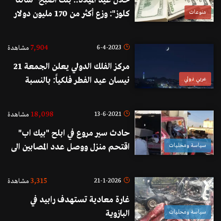
خلال عيد الميلاد.. بنك أصبح "سانتا
منوعات
كلوز": وزع أكثر من 170 مليون دولار
عن طريق الخطأ!
7,904
6-4-2023
مشاهدة
مركز الفلك الدولي يعلن الجمعة 21
عربي دولي
نيسان عيد الفطر فلكياً: بالنسبة
للدول التي تشترط الرؤية الصحيحة
فيتوقع أن يكون العيد فيها يوم
18,098
13-6-2021
مشاهدة
السبت
حادث سير مروع في ابلح "بيك اب"
سياسة ومحليات
اقتحم منزل ووصل عدد المصابين الى
11 بينهم حالات حرجة
3,315
21-1-2026
مشاهدة
غارة معادية تستهدف رابيد في
سياسة ومحليات
البازوية