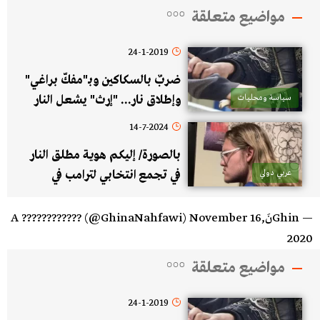
مواضيع متعلقة
24-1-2019
ضربٌ بالسكاكين وبـ"مفكّ براغي"
سياسة ومحليات
وإطلاق نار... "إرث" يشعل النار
بين "مغوار" وعمّه!
14-7-2024
بالصورة/ إليكم هوية مطلق النار
عربي دولي
في تجمع انتخابي لترامب في
بنسلفانيا
— GhinنَA ???????????? (@GhinaNahfawi)
November 16,
2020
مواضيع متعلقة
24-1-2019