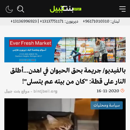
لبنان: 96171010310+ ديربورن: 13137751171+ | 13136996923+
بالفيديو/ جريمة بحق الحيوان في اهدن...أطلق
النار على قطة: "كان من بيته عم يتسلى"!
16-11-2020
bintjbeil.org - موقع بنت جبيل
سياسة ومحليات