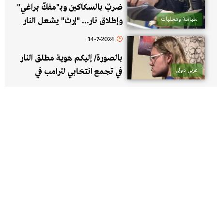
ضربٌ بالسكاكين وبـ"مفكّ براغي"
سياسة ومحليات
وإطلاق نار... "إرث" يشعل النار
بين "مغوار" وعمّه!
14-7-2024
بالصورة/ إليكم هوية مطلق النار
عربي دولي
في تجمع انتخابي لترامب في
بنسلفانيا