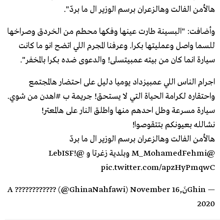
هالأمن الفالت وهالزعران برسم الوزير ال ما بردّ".
وأضافت: "البسينة طارت عينها وفكها محطم من الخردق وصراخها
للسما واصل وعمليتها بكرا. وعرفنا المجرم اللي اتضح انو ما كانت
سيارة انما كان من بيته عمبيتسلى! والدعوى ضده بكرا بالمخفر".
اجرام الناس اللي عمبيزداد يوميا دليل على احتضار هالمجتمع
واحتقاره لكرامة الحياة التي لا يستحق! جريمة ب
#اهدن
من شوي.
سيارة مسرعة وطل احدهم منها واطلق النار على هالمعتر!
نشالله بعيونكم بتتقوصوا!
هالأمن الفالت وهالزعران برسم الوزير ال ما بردّ
@M_MohamedFehmi
وبلدية زغرتا و
@LebISF
!
pic.twitter.com/apzHyPmqwC
— GhinنَA ???????????? (@GhinaNahfawi)
November 16,
2020