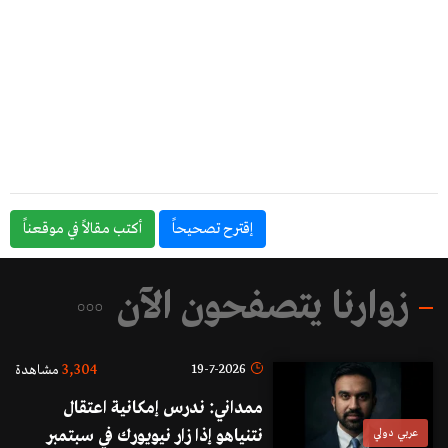
إقترح تصحيحاً
أكتب مقالاً في موقعناً
زوارنا يتصفحون الآن
3,304
19-7-2026
مشاهدة
ممداني: ندرس إمكانية اعتقال
عربي دولي
نتنياهو إذا زار نيويورك في سبتمبر