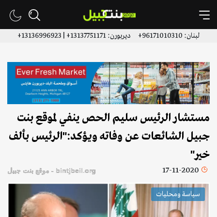
لبنان: 96171010310+ ديربورن: 13137751171+ | 13136996923+
مستشار الرئيس سليم الحص ينفي لموقع بنت
جبيل الشائعات عن وفاته ويؤكد:"الرئيس بألف
خير"
17-11-2020
bintjbeil.org - موقع بنت جبيل
سياسة ومحليات