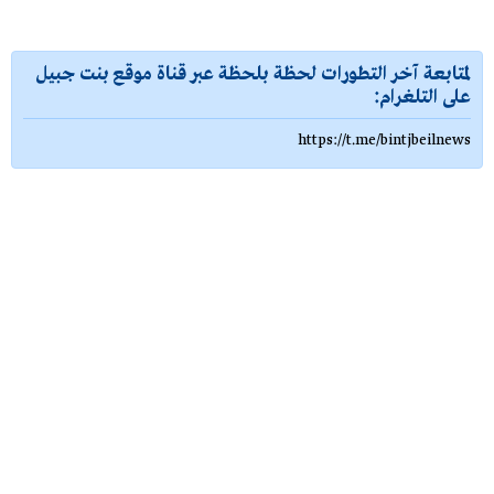
لمتابعة آخر التطورات لحظة بلحظة عبر قناة موقع بنت جبيل
على التلغرام:
https://t.me/bintjbeilnews