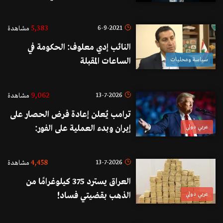
5,383
6-9-2021
مشاهدة
النائب إدي معلوف: الحكومة في
سياسة ومحليات
الساعات المقبلة
9,062
13-7-2026
مشاهدة
ترامب يُعلن إعادة فرض الحصار على
عربي دولي
إيران وبدء العملية على الفور:
ستُعرف أميركا اعتبارًا من هذه
اللحظة باسم "حارس مضيق هرمز"
4,458
13-7-2026
مشاهدة
العراق يسترد 375 كيلوغرامًا من
عربي دولي
الذهب بقضيتي فساد!