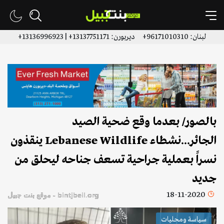
لبنان: 96171010310+ ديربورن: 13137751171+ | 13136996923+
بالصور/ بعدما وقع ضحية الصيد
الجائر...نشطاء Lebanese Wildlife ينقذون
نسراً بعملية جراحية تسعف جناحه ليحلق من
جديد
18-11-2020
bintjbeil.org - موقع بنت جبيل
سياسة ومحليات