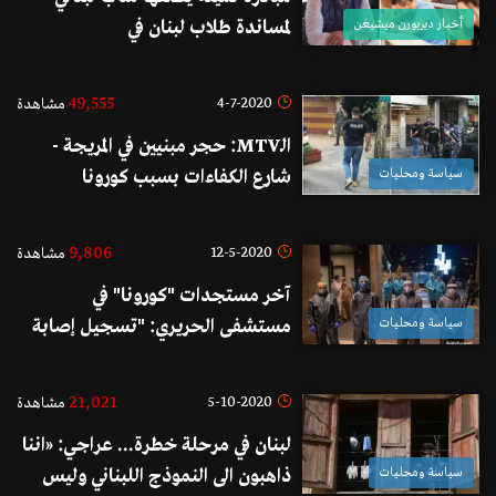
أخبار ديربورن ميشيغن
لمساندة طلاب لبنان في
فرنسا...مستعد للمساعدة المادية في
حال تعثر حصولهم من الأموال
49,555
4-7-2020
مشاهدة
اللازمة من أهلهم في لبنان!
الـMTV: حجر مبنيين في المريجة -
سياسة ومحليات
شارع الكفاءات بسبب كورونا
9,806
12-5-2020
مشاهدة
آخر مستجدات "كورونا" في
سياسة ومحليات
مستشفى الحريري: "تسجيل إصابة
واحدة جديدة بالفيروس وتماثل
حالتين للشفاء "
21,021
5-10-2020
مشاهدة
لبنان في مرحلة خطرة... عراجي: «اننا
سياسة ومحليات
ذاهبون الى النموذج اللبناني وليس