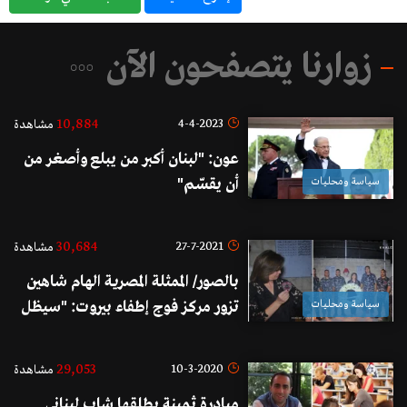
زوارنا يتصفحون الآن
10,884
4-4-2023
مشاهدة
عون: "لبنان أكبر من يبلع وأصغر من
سياسة ومحليات
أن يقسّم"
30,684
27-7-2021
مشاهدة
بالصور/ الممثلة المصرية الهام شاهين
سياسة ومحليات
تزور مركز فوج إطفاء بيروت: "سيظل
لبنان عروس الوطن العربي الجميلة
رغم كل الظروف الصعبة"
29,053
10-3-2020
مشاهدة
مبادرة ثمينة يطلقها شاب لبناني