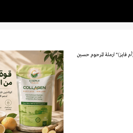
أم فايز)" ارملة المرحوم حسين