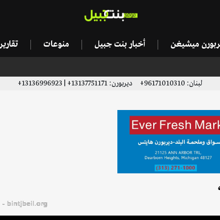
يربورن ميشيغن
أخبار بنت جبيل
منوعات
تقاري
لبنان: 96171010310+ ديربورن: 13137751171+ | 13136996923+
bintjbeil.org - موقع بنت جبيل