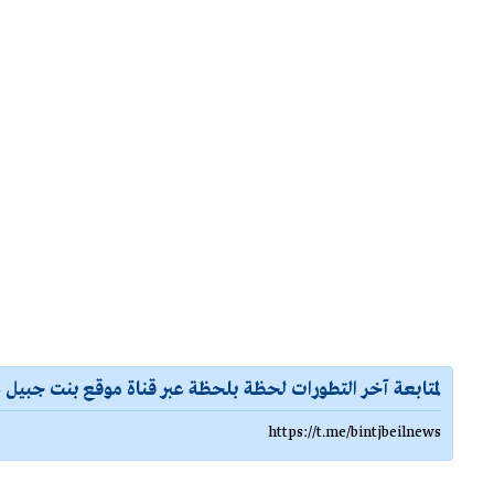
لمتابعة آخر التطورات لحظة بلحظة عبر قناة موقع بنت جبيل ع
https://t.me/bintjbeilnews