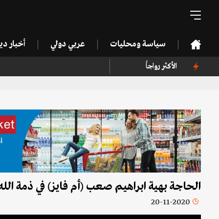
سياسة ومحليات
عربي دولي
أخبار د
الأكثر رواجاً
الحاجة بهية ابراهيم صعب (أم فايز) في ذمة الله
20-11-2020