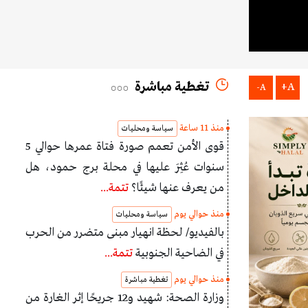
تغطية مباشرة
A+
A-
منذ 11 ساعة
سياسة ومحليات
قوى الأمن تعمم صورة فتاة عمرها حوالي 5
سنوات عُثِرَ عليها في محلة برج حمود، هل
من يعرف عنها شيئًا؟
تتمة...
منذ حوالي يوم
سياسة ومحليات
بالفيديو/ لحظة انهيار مبنى متضرر من الحرب
في الضاحية الجنوبية
تتمة...
منذ حوالي يوم
تغطية مباشرة
وزارة الصحة: شهيد و12 جريحًا إثر الغارة من