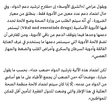
ويقول عراجي لـ«الشرق الأوسط» إن «مقترح ترشيد دعم الدواء، وفي
حال اعتماد دعم عدد معين من الأدوية فقط، ينطلق من معيار
الضرورة، أي أنّه سيتم الطلب من وزارة الصحة وضع لائحة تحدد
فيها الأدوية الأساسية (Vital and essentials drugs) ليستمر
دعمها وحدها فيما يتوقف الدعم عن باقي الأدوية، ومن المفترض أن
تضمّ لائحة الأدوية التي سيستمر دعمها ما يستخدم في غرف العناية
الفائقة وأدوية السرطان والسكري وأمراض القلب والضغط والجهاز
العصبي».
لكن اعتماد هذه الآلية بترشيد الدواء «صعب جدا»، بحسب ما يقول
جبارة، موضحا أنّه «من الصعب أن يجمع الأطباء على ما هو أساسي
من الدواء من عدمه، إلّا إذا كان سيتم اعتماد لائحة منظمة الصحة
العالمية في هذا الإطار والتي وضعت للدول الفقيرة لتأمين أقل الممكن
للمواطنين».