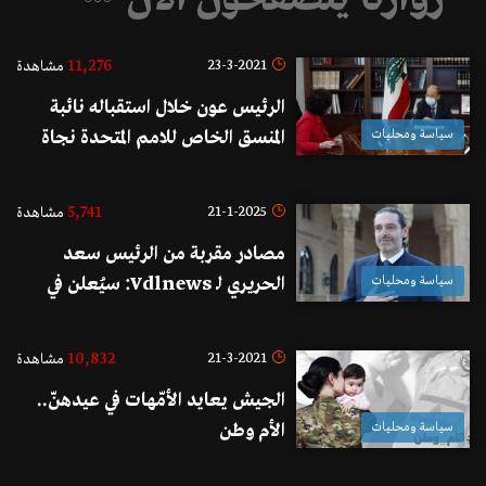
11,276
23-3-2021
مشاهدة
الرئيس عون خلال استقباله نائبة
سياسة ومحليات
المنسق الخاص للامم المتحدة نجاة
رشدي: لبنان حريص على تعزيز
التعاون بين الجيش واليونيفيل
5,741
21-1-2025
مشاهدة
لتثبيت الاستقرار في الجنوب
مصادر مقربة من الرئيس سعد
سياسة ومحليات
الحريري لـ Vdlnews: سيُعلن في
كلمته في 14 شباط أن مشاركته في
الانتخابات النيابية لعام 2026
10,832
21-3-2021
مشاهدة
أصبحت محسومة
الجيش يعايد الأمّهات في عيدهنّ..
سياسة ومحليات
الأم وطن