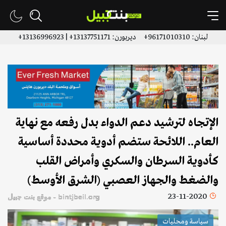
لبنان: 96171010310+ ديربورن: 13137751171+ | 13136996923+
الإتجاه لترشيد دعم الدواء بدل رفعه مع نهاية
العام.. اللائحة ستضم أدوية محددة أساسية
كأدوية السرطان والسكري وأمراض القلب
والضغط والجهاز العصبي (الشرق الأوسط)
23-11-2020
bintjbeil.org - موقع بنت جبيل
سياسة ومحليات