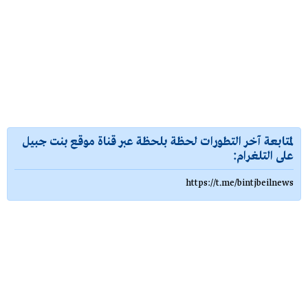
لمتابعة آخر التطورات لحظة بلحظة عبر قناة موقع بنت جبيل
على التلغرام:
https://t.me/bintjbeilnews