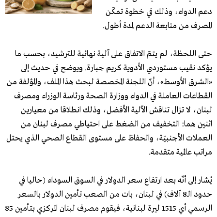
دعم الدواء، وذلك في خطوة تمكّن
المصرف من متابعة الدعم لمدة أطول.
حتى اللحظة، لم يتمّ الاتفاق على آلية نهائية للترشيد، بحسب ما
يؤكد نقيب مستوردي الأدوية كريم جبارة. ويوضح في حديث إلى
«الشرق الأوسط»، أنّ اللجنة المخصصة لبحث هذا الملف، والمؤلفة من
القطاعات العاملة في الدواء ووزارة الصحة ورئاسة الوزراء ومصرف
لبنان، لا تزال تناقش الآلية الأفضل، وذلك انطلاقا من معيارين
اثنين هما: التخفيف من الضغط على احتياطي مصرف لبنان من
العملات الأجنبيّة، والحفاظ على مستوى القطاع الصحي الذي يحتل
مراتب عالمية متقدمة.
يُشار إلى أنّه بعد ارتفاع سعر الدولار في السوق السوداء (حاليا في
حدود الـ8 آلاف) في لبنان، بات من الصعب تأمين الدولار بالسعر
الرسمي أي 1515 ليرة لبنانية، فيقوم مصرف لبنان المركزي بتأمين 85