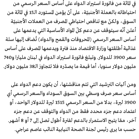
في المائة من فاتورة استيراد الدواء على أساس السعر الرسمي من
احتياطاته بالعملة الأجنبيّة، على أنّ يؤمن المستورد الـ15 في المائة من
السوق، ولكنّ مع تناقص احتياطي المصرف من العملات الأجنبيّة
أعلن أنّه سيتوقف عن دعم كلّ المواد الأساسية التي يدعمها على
أساس السعر الرسمي (المحروقات والقمح والدواء) تُضاف إليها سلة
غذائية أطلقتها وزارة الاقتصاد منذ فترة ويدعمها المصرف على أساس
سعر 3900 للدولار. وتبلغ فاتورة استيراد الدواء في لبنان مليارا و740
مليون دولار سنويا، أما قيمة ما يصدّره فلا تتجاوز الـ38 مليون دولار.
ومن آليات الترشيد التي تتم مناقشتها، أن يكون دعم الدواء على
أساس سعر صرف وسطي بين السوق السوداء والسعر الرسمي أي
3900 ليرة، بدلا من السعر الرسمي 1515 ليرة للدولار الواحد، أو
اعتماد دعم جزء محدد فقط من الدواء والتوقف عن دعم جزء
آخر، ممّا يتيح الاستمرار بالدعم لفترة أطول تصل إلى 7 أو 8 أشهر.
حسب ما يرى رئيس لجنة الصحة النيابية النائب عاصم عراجي.