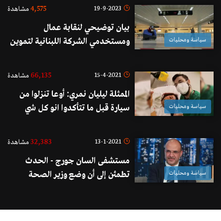
4,575
19-9-2023
مشاهدة
بيان توضيحي لنقابة عمال
سياسة ومحليات
ومستخدمي الشركة اللبنانية لتموين
مطار بيروت
66,135
15-4-2021
مشاهدة
الممثلة ليليان نمري: أوعا تنزلوا من
سياسة ومحليات
سيارة قبل ما تتأكدوا انو كل شي
تمام.. صحيح انكسرت إيدي بس
بقوة الرب أنا قبضاي!
32,383
13-1-2021
مشاهدة
مستشفى السان جورج - الحدث
سياسة ومحليات
تطمئن إلى أن وضع وزير الصحة
الصحي "جيد" بعد إصابته بفيروس
كورونا