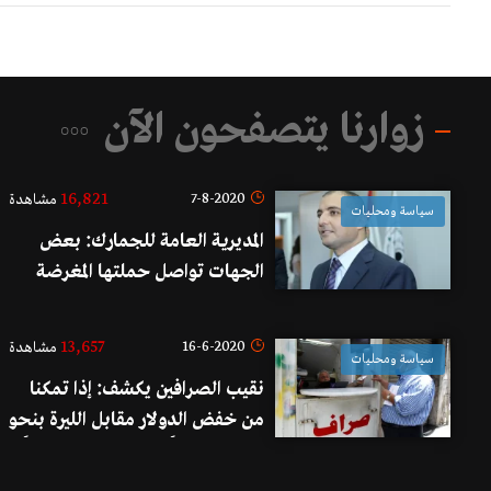
زوارنا يتصفحون الآن
16,821
7-8-2020
مشاهدة
سياسة ومحليات
المديرية العامة للجمارك: بعض
الجهات تواصل حملتها المغرضة
على المدير العام للجمارك متوسلة
هذه المرة أبغض أشكال الإستغلال
13,657
16-6-2020
مشاهدة
سياسة ومحليات
وأسوأها خسة.. سنحتكم الى
نقيب الصرافين يكشف: إذا تمكنا
القضاء
من خفض الدولار مقابل الليرة بنحو
50 ليرة يومياً فهذا سينعكس جواً
إيجابياً...الطلب على الدولار كبير