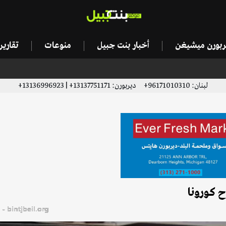
يربورن ميشيغن
أخبار بنت جبيل
منوعات
تقاري
لبنان: 96171010310+ ديربورن: 13137751171+ | 13136996923+
ح كورونا
bintjbeil.org - موقع بنت جبيل