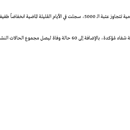
وبعدما كانت المملكة المغربية تًسجل في الأسابيع الماضية، إصابات يومية تتجاوز عتبة الـ 5000، سجلت في الآيام القليلة ال