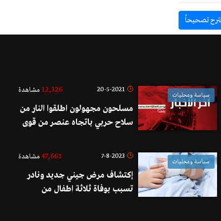
ترح تصحيحاً
12,326
20-5-2021
مشاهدة
سياسة ومحليات
مسلحون مجهولون اطلقوا النار من
سلاح حربي باتجاه عنصر من قوى
الأمن الداخلي في محلة دوار دورس
ولا اصابات
47,661
7-8-2023
مشاهدة
سياسة ومحليات
إكتشاف مرض جيني جديد ونادر
تسبب بوفاة ثلاثة اطفال من
عائلات لبنانية... إنقاذ إبن الـ5
سنوات من المصير نفسه!