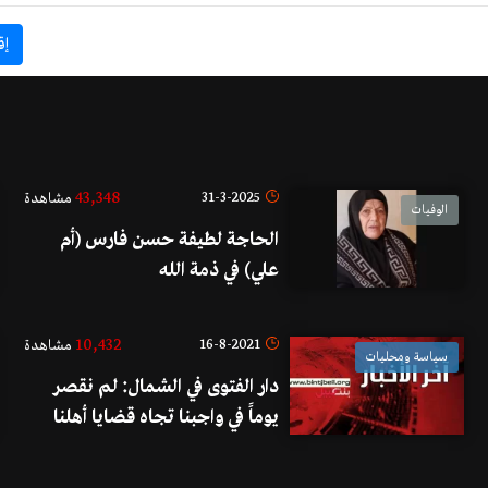
إق
43,348
31-3-2025
مشاهدة
الوفيات
الحاجة لطيفة حسن فارس (أم
علي) في ذمة الله
10,432
16-8-2021
مشاهدة
سياسة ومحليات
دار الفتوى في الشمال: لم نقصر
يوماً في واجبنا تجاه قضايا أهلنا