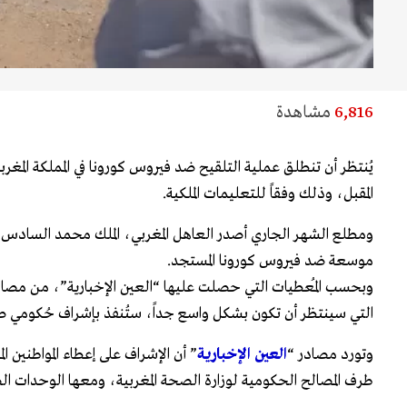
6,816
مشاهدة
يُنتظر أن تنطلق عملية التلقيح ضد فيروس كورونا في المملكة المغرب
المقبل، وذلك وفقاً للتعليمات الملكية.
ومطلع الشهر الجاري أصدر العاهل المغربي، الملك محمد السادس، 
موسعة ضد فيروس كورونا المستجد.
وبحسب المُعطيات التي حصلت عليها “العين الإخبارية”، من مصاد
التي سينتظر أن تكون بشكل واسع جداً، ستُنفذ بإشراف حُكومي ص
وتورد مصادر “
العين الإخبارية
” أن الإشراف على إعطاء المواطنين ا
طرف المصالح الحكومية لوزارة الصحة المغربية، ومعها الوحدات ا