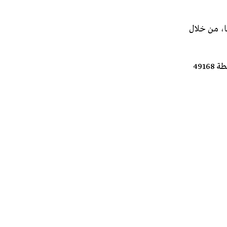
ماضية انخفاضاً طفيفا، من خلال
والأحد، سجلت المملكة 3979 حالة إصابة جديدة، مُقابل 3647 حالة شفاء مُؤكدة، بالإضافة إلى 60 حالة وفاة ليصل مجموع الحالات النشطة 49168