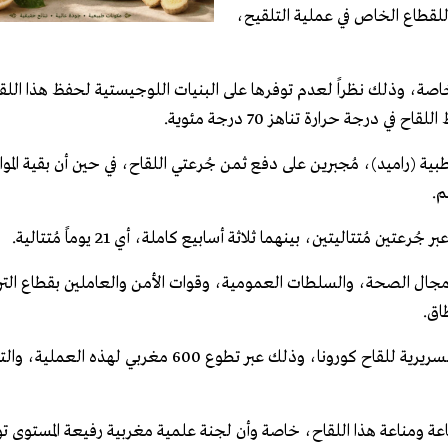
للقطاع الخاص في عملية التلقيح،
اصة، وذلك نظراً لعدم توفرها على البنيات اللوجيستية لحفظ هذا اللقا
رجة حرارة تناهز 70 درجة مئوية.
ية (راميد)، مُجبرين على دفع ثمن جُرعتي اللقاح، في حين أن بقية الموا
م.
 مجال الصحة، والسلطات العمومية، وقوات الأمن والعاملين بقطاع الترب
اق.
وسبق للمملكة المغربية أن شاركت في المرحلة الثالثة من التجارب السريرية للقاح كورونا، وذلك عبر تطوع 600 مغ
جاعة ومناعة هذا اللقاح، خاصة وأن لجنة علمية مغربية رفيعة المستوى ت