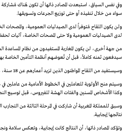
وفي نفس السياق، استبعدت المصادر ذاتها أن تكون هُناك مُشاركة 
سواء من خلال تنفيذه أو حتى توزيع الجرعات وتسويقها.
ولن يكون اللقاح مُتوفراً لدى الصيدليات العمومية، والمصحات الخ
لدى الصيدليات العمومية ولا حتى المصحات الخاصة، آليات لحفظ اللقاح في د
من جهة أخرى، لن يكون المغاربة المستفيدون من نظام المساعدة الطب
سيدفعون ثمنه كاملاً، قبل أن تُعوضهم أنظمة التأمين الخاصة به
وسيستفيد من اللقاح المواطنون الذين تزيد أعمارهم عن 18 سنة، عبر جُرعتين مُتتاليتين، بينهما ثلاثة أسابيع كاملة، أي 21 يوماً مُتتالية.
وسيتم منح الأولوية للعاملين في الخطوط الأمامية من عاملين في
وكذا الأشخاص المسنين والفئات الهشة للفيروس، قبل توسيع النط
نتائجها إيجابية.
وتؤكد المصادر ذاتها، أن النتائج كانت إيجابية، وتعكس سلامة ون