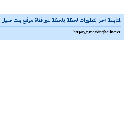
لمتابعة آخر التطورات لحظة بلحظة عبر قناة موقع بنت جبيل ع
https://t.me/bintjbeilnews