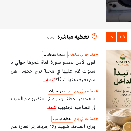
تغطية مباشرة
A+
A-
منذ حوالي ساعتين
سياسة ومحليات
قوى الأمن تعمم صورة فتاة عمرها حوالي 5
سنوات عُثِرَ عليها في محلة برج حمود، هل
من يعرف عنها شيئًا؟
تتمة...
منذ حوالي يوم
سياسة ومحليات
بالفيديو/ لحظة انهيار مبنى متضرر من الحرب
في الضاحية الجنوبية
تتمة...
منذ حوالي يوم
تغطية مباشرة
وزارة الصحة: شهيد و12 جريحًا إثر الغارة من