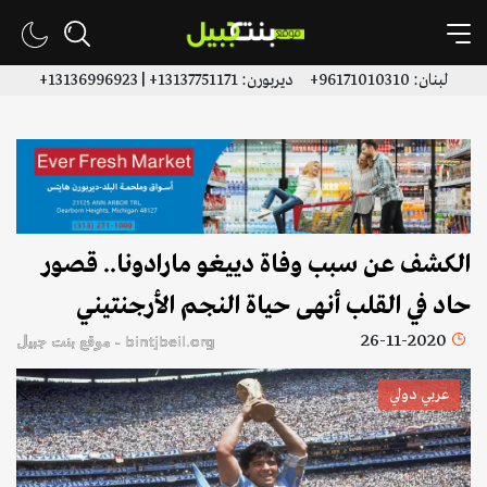
لبنان: 96171010310+ ديربورن: 13137751171+ | 13136996923+
الكشف عن سبب وفاة دييغو مارادونا.. قصور
حاد في القلب أنهى حياة النجم الأرجنتيني
26-11-2020
bintjbeil.org - موقع بنت جبيل
عربي دولي