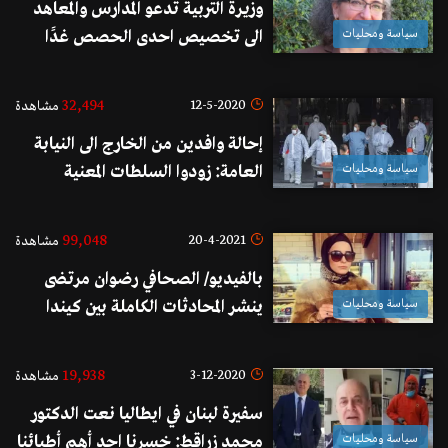
وزيرة التربية تدعو المدارس والمعاهد
سياسة ومحليات
الى تخصيص احدى الحصص غدًا
لشرح المواثيق الدولية التي تحظر قتل
الاطفال تضامنًا مع اولاد فلسطين
32,494
12-5-2020
مشاهدة
إحالة وافدين من الخارج الى النيابة
سياسة ومحليات
العامة: زودوا السلطات المعنية
بمتابعة أوضاعهم بأرقام هاتف
مغلوطة وتفلتوا من الحجر!
99,048
20-4-2021
مشاهدة
بالفيديو/ الصحافي رضوان مرتضى
سياسة ومحليات
ينشر المحادثات الكاملة بين كيندا
الخطيب و"الإسرائيليين": "معقولة
شي يوم نشرب قهوة بـ لبنان؟..بس
19,938
3-12-2020
مشاهدة
استقرّ بالأردن قريباً بطلع بتروّق
سفيرة لبنان في ايطاليا نعت الدكتور
عندك"
سياسة ومحليات
محمد زراقط: خسرنا احد أهم أطبائنا