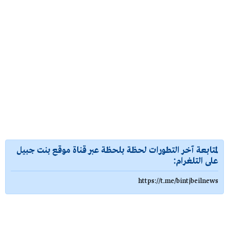
لمتابعة آخر التطورات لحظة بلحظة عبر قناة موقع بنت جبيل
على التلغرام:
https://t.me/bintjbeilnews