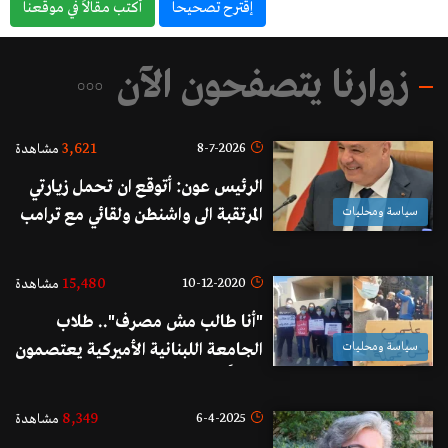
إقترح تصحيحاً
أكتب مقالاً في موقعناً
زوارنا يتصفحون الآن
3,621
8-7-2026
مشاهدة
الرئيس عون: أتوقع ان تحمل زيارتي
سياسة ومحليات
المرتقبة الى واشنطن ولقائي مع ترامب
إيجابيات للبنان لأنها تترجم الاهتمام
الأميركي غير المسبوق بلبنان.
15,480
10-12-2020
مشاهدة
"أنا طالب مش مصرف".. طلاب
سياسة ومحليات
الجامعة اللبنانية الأميركية يعتصمون
رفضاً لرفع سعر الدولار الجامعي الى
3900 ليرة لبنانية
8,349
6-4-2025
مشاهدة