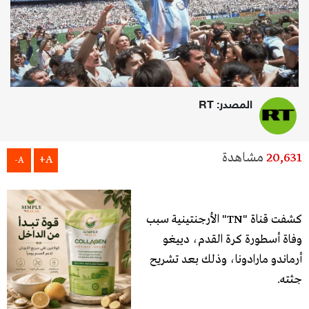
المصدر: RT
20,631
مشاهدة
A+
A-
كشفت قناة "TN" الأرجنتينية سبب
وفاة أسطورة كرة القدم، دييغو
أرماندو مارادونا، وذلك بعد تشريح
جثته.