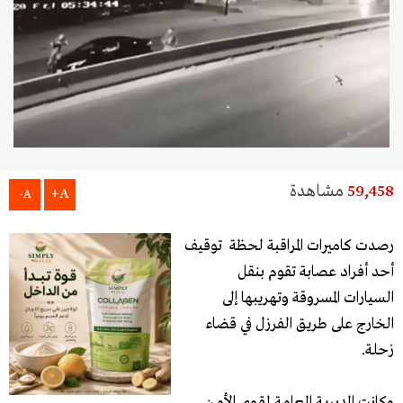
59,458
مشاهدة
A+
A-
رصدت كاميرات المراقبة لحظة توقيف
أحد أفراد عصابة تقوم بنقل
السيارات المسروقة وتهريبها إلى
الخارج على طريق الفرزل في قضاء
زحلة.
وكانت المديريـة العامـة لقـوى الأمـن