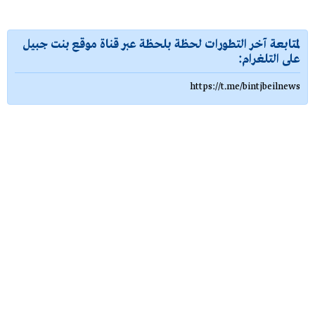
لمتابعة آخر التطورات لحظة بلحظة عبر قناة موقع بنت جبيل
على التلغرام:
https://t.me/bintjbeilnews