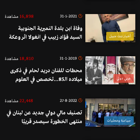
16,898
31-5-2021
مشاهدة
وفاة ابن بلدة النميرية الجنوبية
أخبار بنت جبيل
السيد فؤاد زبيب في انغولا اثر وعكة
صحية مفاجئة المت به
18,810
31-1-2019
مشاهدة
محطات للفنان دريد لحام في ذكرى
عربي دولي
ميلاده الـ85...تخصص في العلوم
الكيميائية واستقال من منصبه كسفير
نوايا حسنة بسبب حرب 2006 على
22,448
27-8-2022
مشاهدة
لبنان
تصنيف مالي دولي جديد عن لبنان في
سياسة ومحليات
منتهى الخطورة سيصدر قريبًا