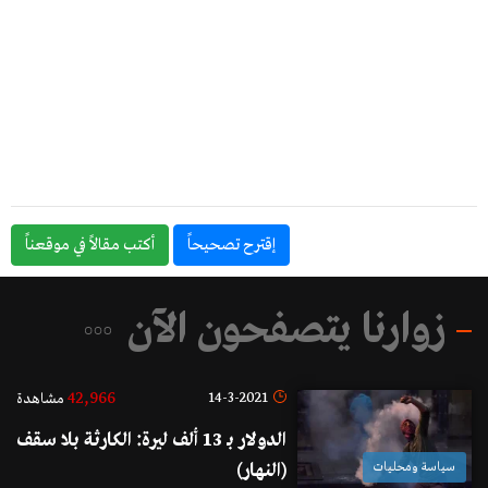
إقترح تصحيحاً
أكتب مقالاً في موقعناً
زوارنا يتصفحون الآن
42,966
14-3-2021
مشاهدة
الدولار بـ 13 ألف ليرة: الكارثة بلا سقف
سياسة ومحليات
(النهار)