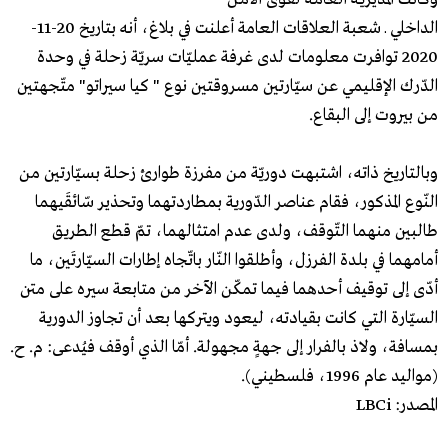
الداخلي ـ شعبة العلاقات العامة أعلنت في بلاغ، أنه بتاريخ 20-11-
2020 توافرت معلومات لدى غرفة عمليّات سريّة زحلة في وحدة
الدّرك الإقليمي عن سيّارتين مسروقتين نوع " كيا سيراتو" متّجهتين
من بيروت إلى البقاع.
وبالتاريخ ذاته، اشتبهت دوريّة من مفرزة طوارئ زحلة بسيّارتين من
النّوع المذكور، فقام عناصر الدّورية بمطاردتهما وتحذير سّائقَيهما
طالبين منهما التّوقف، ولدى عدم امتثالهما، تمّ قطع الطريق
أمامهما في بلدة الفرزل، وأطلقوا النّار باتّجاه إطارات السيّارتَين، ما
أدّى إلى توقيف أحدهما فيما تمكّن الآخر من متابعة سيره على متن
السيّارة التي كانت بقيادته، ليعود ويتركها بعد أن تجاوز الدورية
بمسافة، ولاذ بالفرار إلى جهةٍ مجهولة. أمّا الذي أوقف فيُدعى: م. ح.
(مواليد عام 1996، فلسطيني).
المصدر: LBCi