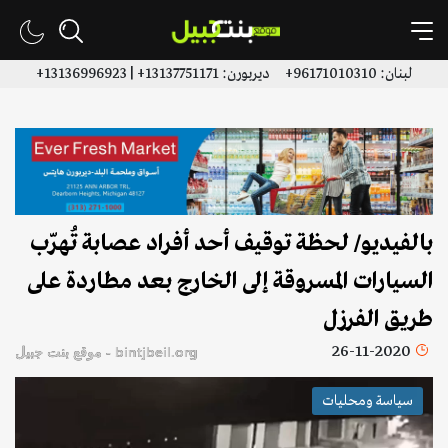
لبنان: 96171010310+ ديربورن: 13137751171+ | 13136996923+
بالفيديو/ لحظة توقيف أحد أفراد عصابة تُهرّب
السيارات المسروقة إلى الخارج بعد مطاردة على
طريق الفرزل
26-11-2020
bintjbeil.org - موقع بنت جبيل
سياسة ومحليات