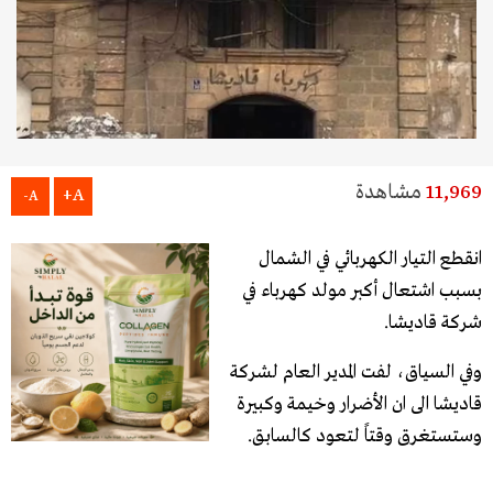
11,969
مشاهدة
A+
A-
انقطع ​التيار الكهربائي​ في ​الشمال​
بسبب اشتعال أكبر مولد كهرباء في
شركة قاديشا.
وفي السياق، لفت المدير العام لشركة
قاديشا الى ان الأضرار وخيمة وكبيرة
وستستغرق وقتاً لتعود كالسابق.