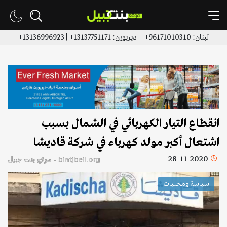
لبنان: 96171010310+ ديربورن: 13137751171+ | 13136996923+
انقطاع التيار الكهربائي في الشمال بسبب
اشتعال أكبر مولد كهرباء في شركة قاديشا
28-11-2020
bintjbeil.org - موقع بنت جبيل
سياسة ومحليات