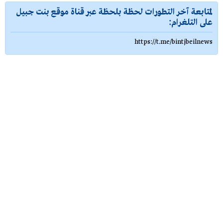
لمتابعة آخر التطورات لحظة بلحظة عبر قناة موقع بنت جبيل
على التلغرام:
https://t.me/bintjbeilnews