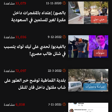
33,079
11-11-2020
مشاهدة
بالصور/ إعتداء بالمتفجرات داخل
عربي دولي
مقبرة لغير المسلمين في السعودية
31,036
9-12-2022
مشاهدة
بالفيديو/ تحدي على تيك توك يتسبب
منوعات
في شلل طالب مصري!
72,097
22-3-2022
مشاهدة
بلدية القماطية توضح خبر العثور على
سياسة ومحليات
شاب مقتول داخل فان للنقل
العمومي: الجريمة لم تقع في منطقتنا
6,038
7-11-2025
مشاهدة