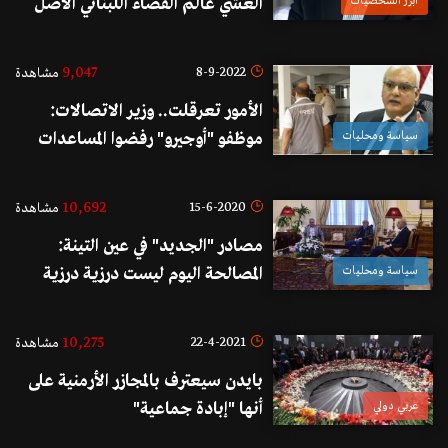
أبرز الشخصيات
العشي عالم الفضاء اللبناني الأصل
9,047
8-9-2022
مشاهدة
الأمور تعرقلت.. وزير الاتصالات:
سياسة ومحليات
موظفو "أوجيرو" رفضوا المساعدات
الاجتماعية.. ولا يمكن معاملة كل
القطاع العام بعدالة!
10,692
15-6-2020
مشاهدة
مصادر "الجديد" في عين التينة:
سياسة ومحليات
المصالحة اليوم ليست درزية درزية
بقدر ما هي وطنية وقد تكون ممرا
للوصول الى مصالحات وطنية أخرى
10,275
22-4-2021
مشاهدة
لتثبيت السلم الأهلي وتخفيف
بايدن سيعترف بالمجازر الأرمنية على
الاحتقان
عربي دولي
أنها "إبادة جماعية"