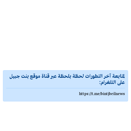
لمتابعة آخر التطورات لحظة بلحظة عبر قناة موقع بنت جبيل
على التلغرام:
https://t.me/bintjbeilnews