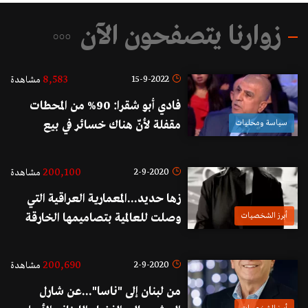
زوارنا يتصفحون الآن
8,583
15-9-2022
مشاهدة
فادي أبو شقرا: 90% من المحطات
سياسة ومحليات
مقفلة لأنّ هناك خسائر في بيع
المحروقات!
200,100
2-9-2020
مشاهدة
زها حديد...المعمارية العراقية التي
أبرز الشخصيات
وصلت للعالمية بتصاميمها الخارقة
200,690
2-9-2020
مشاهدة
من لبنان إلى "ناسا"...عن شارل