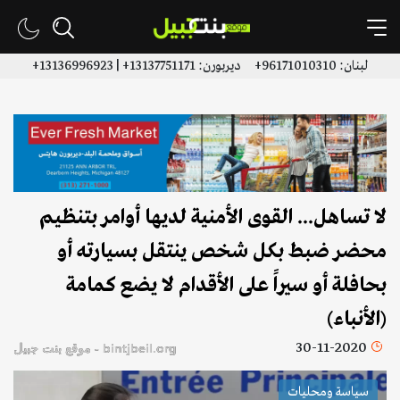
لبنان: 96171010310+ ديربورن: 13137751171+ | 13136996923+
لا تساهل... القوى الأمنية لديها أوامر بتنظيم
محضر ضبط بكل شخص ينتقل بسيارته أو
بحافلة أو سيراً على الأقدام لا يضع كمامة
(الأنباء)
30-11-2020
bintjbeil.org - موقع بنت جبيل
سياسة ومحليات