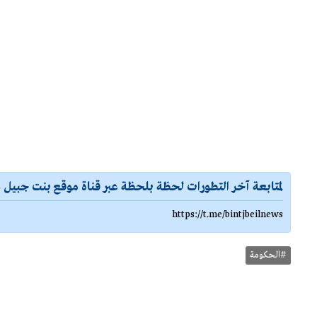
ويعقد عليها الآمال
لمتابعة آخر التطورات لحظة بلحظة عبر قناة موقع بنت جبيل ع
https://t.me/bintjbeilnews
#الحكومة