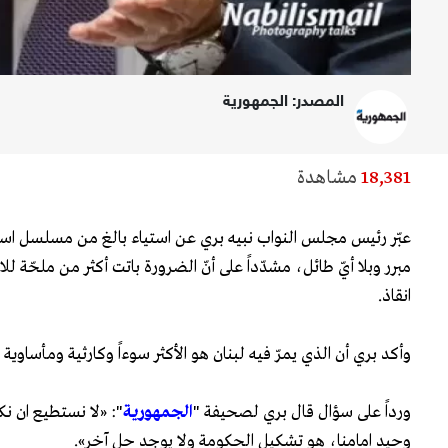
المصدر: الجمهورية
18,381
مشاهدة
عبّر رئيس مجلس النواب نبيه بري عن استياء بالغ من مسلسل استن
مبرر وبلا أيّ طائل، مشدّداً على أنّ الضرورة باتت أكثر من ملحّة ل
انقاذ.
وأكد بري أن الذي يمرّ فيه لبنان هو الأكثر سوءاً وكارثية ومأساوية ف
ورداً على سؤال قال بري لصحيفة "
الجمهورية
": «لا نستطيع ان 
وحيد امامنا، هو تشكيل الحكومة ولا يوجد حل آخر».