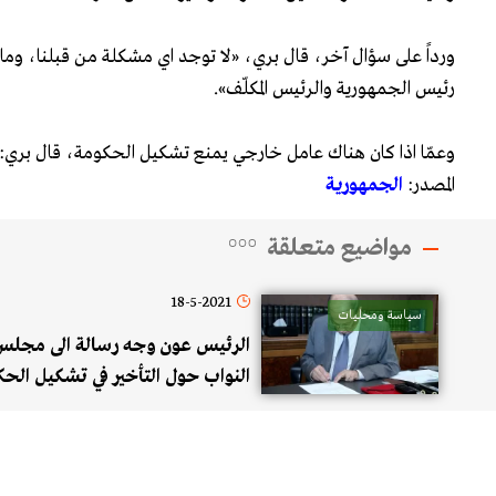
ورداً على سؤال آخر، قال بري، «لا توجد اي مشكلة من قبلنا، وما زل
رئيس الجمهورية والرئيس المكلّف».
وعمّا اذا كان هناك عامل خارجي يمنع تشكيل الحكومة، قال بري: «
المصدر:
الجمهورية
مواضيع متعلقة
18-5-2021
سياسة ومحليات
الرئيس عون وجه رسالة الى مجلس
النواب حول التأخير في تشكيل الحك
لاتخاذ الموقف أو الإجراء أو القرار ال
لمنفعة الشعب الذي يئنّ ألماً وهو ينت
حكومته الجديدة على أحرّ من الجم