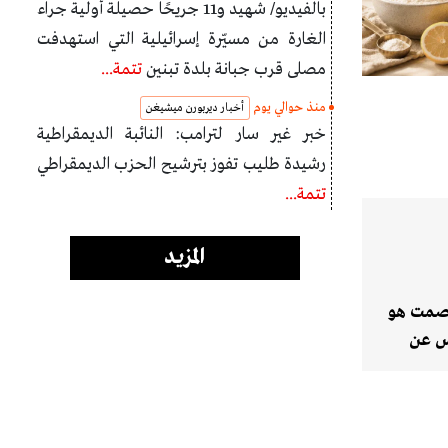
بالفيديو/ شهيد و11 جريحًا حصيلة أولية جراء
الغارة من مسيّرة إسرائيلية التي استهدفت
مصلى قرب جبانة بلدة تبنين
تتمة...
منذ حوالي يوم
أخبار ديربورن ميشيغن
خبر غير سار لترامب: النائبة الديمقراطية
رشيدة طليب تفوز بترشيح الحزب الديمقراطي
تتمة...
المزيد
بصمت هو
س عن
على أمل
ولياتها