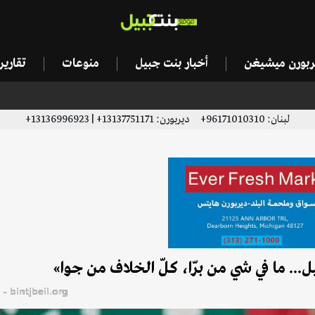
يربورن ميشيغن
أخبار بنت جبيل
منوعات
تقاري
لبنان: 96171010310+ ديربورن: 13137751171+ | 13136996923+
... ما في شي من برّا، كلّ الخلاف من جوا»
bintjbeil.org - موقع بنت جبيل