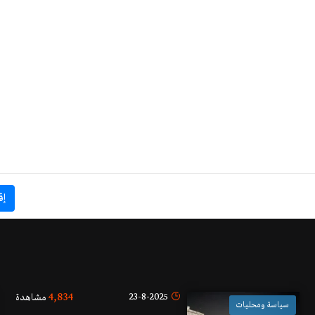
إق
4,834
23-8-2025
مشاهدة
سياسة ومحليات