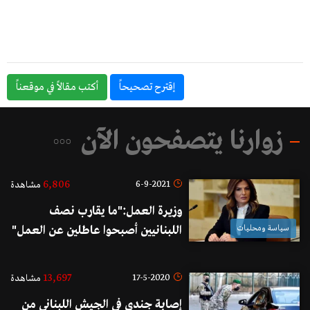
إقترح تصحيحاً
أكتب مقالاً في موقعناً
زوارنا يتصفحون الآن
6,806
6-9-2021
مشاهدة
وزيرة العمل:"ما يقارب نصف
سياسة ومحليات
اللبنانيين أصبحوا عاطلين عن العمل"
13,697
17-5-2020
مشاهدة
إصابة جندي في الجيش اللبناني من