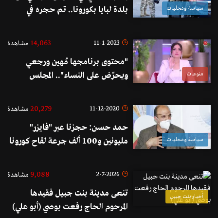
سياسة ومحليات
بلدة لبايا بكورونا.. تم حجره في
مستشفى مشغرة وحملة فحوصات
في البلدة غدا
14,063
11-1-2023
مشاهدة
"محتوى برنامجها مُهين ورجعي
منوعات
ويحرّض على النساء".. المجلس
القومي للمرأة يقدم شكوى رسمية
ضدّ ياسمين عز!
20,279
11-12-2020
مشاهدة
حمد حسن: حجزنا عبر "فايزر"
سياسة ومحليات
مليونين و100 ألف جرعة لقاح كورونا
9,088
2-7-2026
مشاهدة
تنعى مدينة بنت جبيل فقيدها
أخبار بنت جبيل
المرحوم الحاج رفعت بوصي (أبو علي)