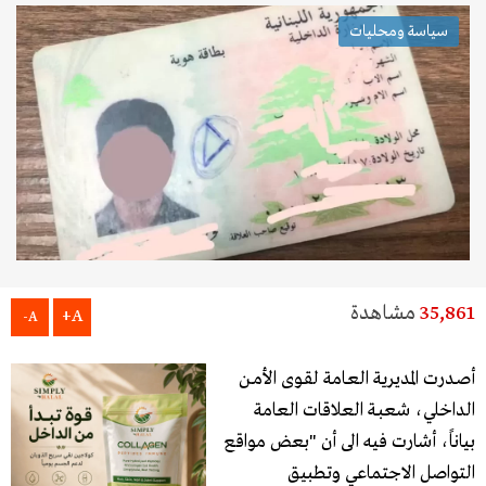
سياسة ومحليات
35,861
مشاهدة
A+
A-
أصـدرت المديرية العـامة لقـوى الأمـن
الداخلي، شعبـة العلاقات العامة
بياناً، أشارت فيه الى أن "بعض مواقع
التواصل الاجتماعي وتطبيق