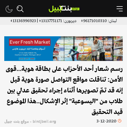
لبنان: 96171010310+ ديربورن: 13137751171+ | 13136996923+
رسم شعار أحد الأحزاب على بطاقة هوية...قوى
الأمن: تناقلت مواقع التواصل صورة هوية قيل
إنه قد تمّ تصويرها أثناء إجراء تحقيق عدلي بين
طلاب من "اليسوعية" إثر الإشكال..هذا الموضوع
قيد التحقيق
3-12-2020
bintjbeil.org - موقع بنت جبيل