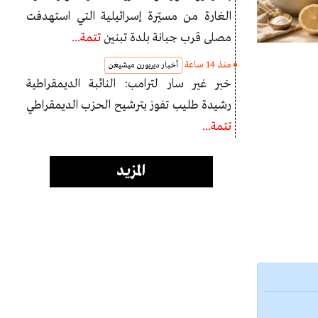
الغارة من مسيّرة إسرائيلية التي استهدفت
مصلى قرب جبانة بلدة تبنين
تتمة...
منذ 14 ساعة
أخبار ديربورن ميشيغن
خبر غير سار لترامب: النائبة الديمقراطية
رشيدة طليب تفوز بترشيح الحزب الديمقراطي
تتمة...
المزيد