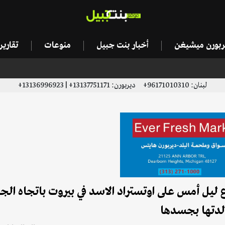
يربورن ميشيغن
أخبار بنت جبيل
منوعات
تقاري
لبنان: 96171010310+ ديربورن: 13137751171+ | 13136996923+
 ليل أمس على اوتستراد الاسد في بيروت باتجاه الج
لدتها بجسدها