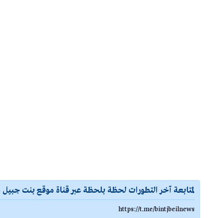
لمتابعة آخر التطورات لحظة بلحظة عبر قناة موقع بنت جبيل ع
https://t.me/bintjbeilnews