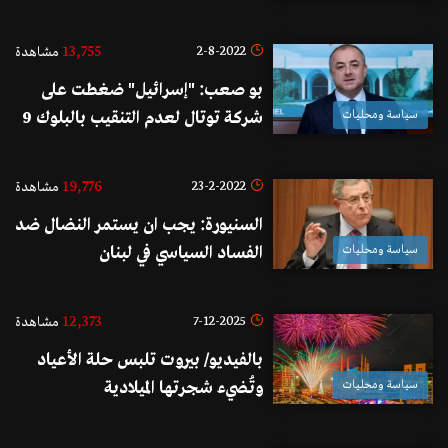
وعدشيت هي برسم الموفدين
الدوليين والأمم المتحدة
13,755
2-8-2022
مشاهدة
بو صعب: "إسرائيل" ضغطت على
سياسة ومحليات
شركة توتال لعدم التنقيب بالبلوك 9
وإحدى شروطنا التفاوضية هي
السماح لها بالتنقيب
19,776
23-2-2022
مشاهدة
السنيورة: يجب ان يستمر النضال ضد
سياسة ومحليات
الفساد السياسي في لبنان
12,373
7-12-2025
مشاهدة
بالفيديو/ بيروت تلبس حلة الأعياد
سياسة ومحليات
وتُضيء شجرتها الميلادية