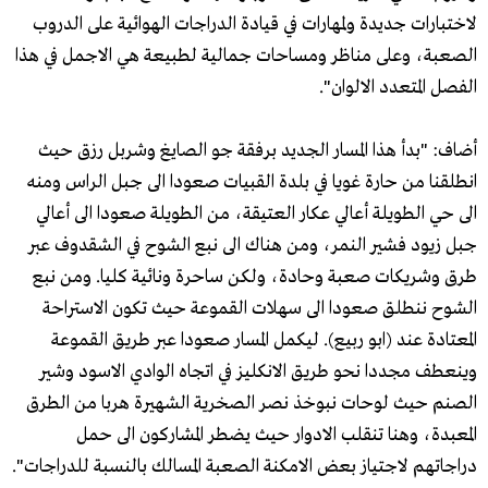
لاختبارات جديدة ولمهارات في قيادة الدراجات الهوائية على الدروب
الصعبة، وعلى مناظر ومساحات جمالية لطبيعة هي الاجمل في هذا
الفصل المتعدد الالوان".
أضاف: "بدأ هذا المسار الجديد برفقة جو الصايغ وشربل رزق حيث
انطلقنا من حارة غويا في بلدة القبيات صعودا الى جبل الراس ومنه
الى حي الطويلة أعالي عكار العتيقة، من الطويلة صعودا الى أعالي
جبل زيود فشير النمر، ومن هناك الى نبع الشوح في الشقدوف عبر
طرق وشريكات صعبة وحادة، ولكن ساحرة ونائية كليا. ومن نبع
الشوح ننطلق صعودا الى سهلات القموعة حيث تكون الاستراحة
المعتادة عند (ابو ربيع). ليكمل المسار صعودا عبر طريق القموعة
وينعطف مجددا نحو طريق الانكليز في اتجاه الوادي الاسود وشير
الصنم حيث لوحات نبوخذ نصر الصخرية الشهيرة هربا من الطرق
المعبدة، وهنا تنقلب الادوار حيث يضطر المشاركون الى حمل
دراجاتهم لاجتياز بعض الامكنة الصعبة المسالك بالنسبة للدراجات".