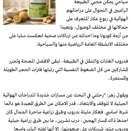
سياحي يمكن محبي الطبيعة
الراغبين في التجوال على دراجاتهم
الهوائية في ربوع عكار للتعرف على
جمالاتها في مختلف الوصول، وبعيدا
من أزمة كورونا وما احدثته من ارباكات صحية انعكست سلبا على
مختلف الانشطة العامة الرياضية منها والسياحية.
فدروب الغابات والتنقل في الطبيعة، تبقى الافضل للصحة وتحرر
المشاركين من كل الضغوط النفسية التي رتبتها فترات الحجر الطويلة
والمستمرة..
ويقول زهر: "رحلتي في البحث عن مسارات جديدة للدراجات الهوائية
الجبلية لا تتوقف والابتعاد، قدر الامكان عن الطرق المعبدة هو دائما
شرط اساسي. فعكار مليئة بدروب وطرق زراعية ساحرة الجمال كان
اجدها ذاك المسار الهجين، درب تشرين، ما بين طرق زراعية جبلية
ودروب مشي شريكات على صعوبتها، إلا أنها تفتح الباب واسعا