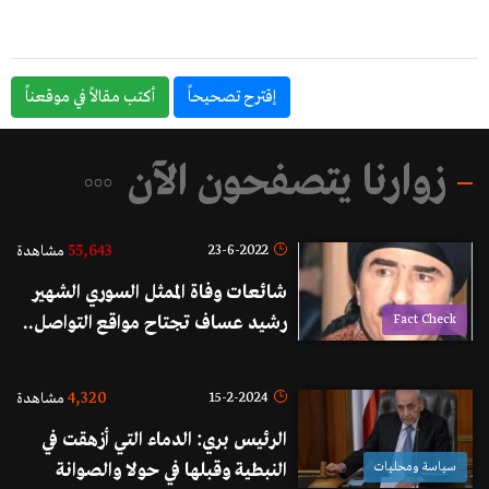
إقترح تصحيحاً
أكتب مقالاً في موقعناً
زوارنا يتصفحون الآن
55,643
23-6-2022
مشاهدة
شائعات وفاة الممثل السوري الشهير
Fact Check
رشيد عساف تجتاح مواقع التواصل..
"علمت بالخبر من المحبين الذين
تواصلوا معي"!
4,320
15-2-2024
مشاهدة
الرئيس بري: الدماء التي أزهقت في
سياسة ومحليات
النبطية وقبلها في حولا والصوانة