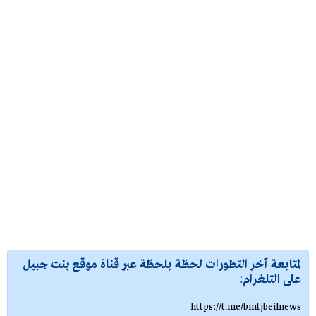
لمتابعة آخر التطورات لحظة بلحظة عبر قناة موقع بنت جبيل
على التلغرام:
https://t.me/bintjbeilnews