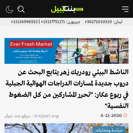
لبنان: 96171010310+ ديربورن: 13137751171+ | 13136996923+
الناشط البيئي رودريك زهر يتابع البحث عن
دروب جديدة لمسارات الدراجات الهوائية الجبلية
في ربوع عكار: "تحرر المشاركين من كل الضغوط
النفسية"
6-12-2020
bintjbeil.org - موقع بنت جبيل
سياسة ومحليات