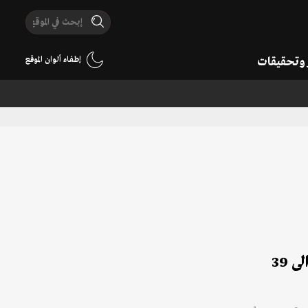
ر وتحقيقات
إطفاء ألوان الموقع
إحتراماً للأعياد...نقابة مستوردي المواشي تؤكد إبقاء سعر اللحم الحي المستورد كما هو: بين 36 ألف الى 39