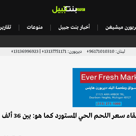
يربورن ميشيغن
أخبار بنت جبيل
منوعات
تقاري
لبنان: 96171010310+ ديربورن: 13137751171+ | 13136996923+