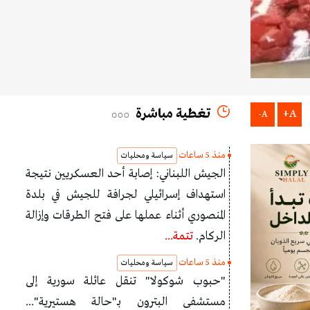
تغطية مباشرة
A+
A-
منذ 5 ساعات
سياسة ومحليات
الجيش اللبناني: إصابة أحد العسكريين نتيجة
استهداف إسرائيلي لجرافة للجيش في بلدة
المنصوري أثناء عملها على فتح الطرقات وإزالة
الركام.
تتمة...
منذ 5 ساعات
سياسة ومحليات
"حبوب شوكولا" تنقل عائلة سورية إلى
مستشفى البترون بـ"حالة هستيرية"...