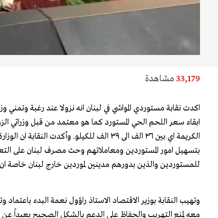
33,179
مشاهدة
اكدت نقابة مستوردي المواشي في لبنان انه نزولا عند رغبة وتمني وز
ابقاء سعر اللحم الحي المستورد كما هو معتمد من قبل وزراتي الزراع
الكريمة اي بين ٣٦ الف الى ٣٩ الف للكيلو. وأكدت الن
بتسهيل امور المستوردين ومعاملاتهم وحث مصرف لبنان على التعج
للمستوردين والذين بدورهم مدينين لموردين خارج لبنان خاصة ان ال
وتهيب النقابة بوزير الاقتصاد الاستاذ راؤول نعمة البدء باعتماد وتنف
معه لمنع التهريب والحفاظ على الدعم بالشكل الصحيح بعيداً عن 